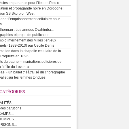
vistes en partance pour l’île des Pins »
cation et propagande noire en Dordogne :
tion SS Skorpion West
r et l’emprisonnement cellulaire pour
ts
Sherman : Les années Ovahimba…
raphies et projet de publication
p d’internement des Milles : enjeux
iels (1939-2013) par Cécile Denis
mation dans la chapelle cellulaire de la
e-Roquette en 1896
ts du bagne – Inspirations policières de
 à l’Île du Levant »
ae » un ballet théâtralisé du chorégraphe
allet sur les femmes tondues
 CATÉGORIES
ALITÉS
ères parutions
CAMPS…
 HOMMES…
PRISONS…