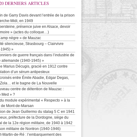
20 DERNIERS ARTICLES
-in de Garry Davis devant l’entrée de la prison
erche-Midi, en 1949
persteine, présence juive en Alsace, devoir
moire » (actes du colloque…)
Camp nègre » de Mauzac
ité silencieuse, Strasbourg – Clairvivre
-1945) »
onniers de guerre français dans l’industrie de
e allemande (1940-1945) »
e Marius Décugis, gracié en 1912 contre
ulation d’un sérum antipesteux
croisés entre Émile Abadie, Edgar Degas,
 Zola… et le bagne de La Nouvelle
uveau centre de détention de Mauzac :
b Med » ?
 du module expérimental « Respecto » à la
n de Mont-de-Marsan
sion de Jean Guillermo du stalag 5 C en 1941
eux, préfecture de la Dordogne, siège du
al de la 12e région militaire, de 1940 à 1942
son militaire de Nontron (1940-1946)
nt-Martin-de-Ré : l’embarquement des