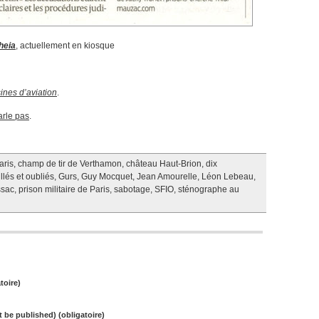
heia
, actuellement en kiosque
ines d’aviation
.
arle pas
.
aris
,
champ de tir de Verthamon
,
château Haut-Brion
,
dix
llés et oubliés
,
Gurs
,
Guy Mocquet
,
Jean Amourelle
,
Léon Lebeau
,
sac
,
prison militaire de Paris
,
sabotage
,
SFIO
,
sténographe au
toire)
ot be published) (obligatoire)