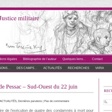
Justice militaire
ions légales
Bibliographie de l’auteur
Quelques liens…
Contact
ISONS…
DES CAMPS…
ACTUALITÉS
RECHERCHES
VARIA
» de Pessac – Sud-Ouest du 22 juin
REC
ACTUALITÉS
,
Dernières parutions
|
Pas de commentaire
aire de l’exécution de quatre des condamnés à mort pour