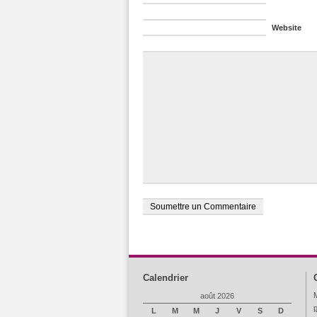
Website
Calendrier
M
août 2026
p
L
M
M
J
V
S
D