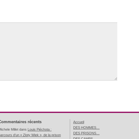
Commentaires récents
Accueil
DES HOMMES…
ichele Millet
dans
Louis Piéchota :
DES PRISONS…
arcours d’un « Zloty Wiek », de la prison
DES CAMPS…