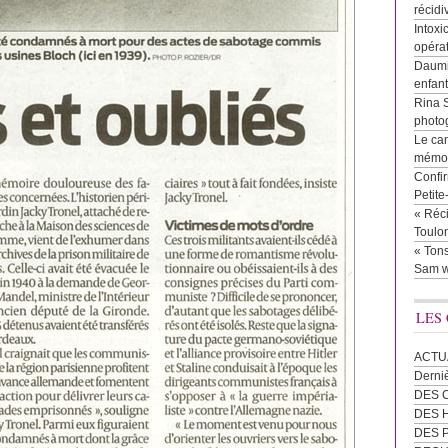
récidi
Intoxi
opéra
Daumie
enfan
Rina 
photog
Le cam
mémor
Confir
Petit
« Réci
Toulon
« Tons
Sam w
LES
ACTU
Derni
DES 
DES
DES 