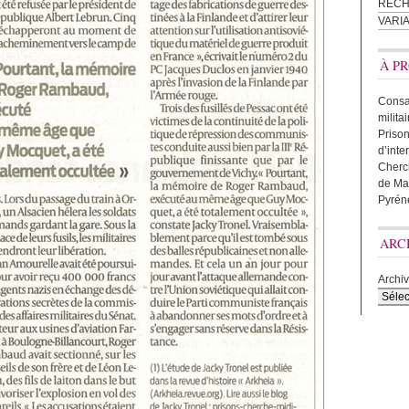
REC
VARI
À PR
Consac
milita
Prison
d’inte
Cherc
de Ma
Pyrén
ARC
Archi