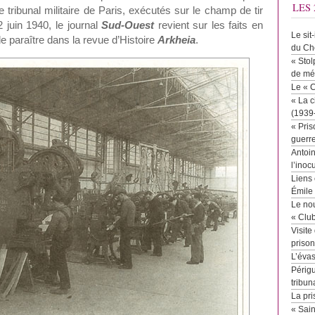
LES 
 tribunal militaire de Paris, exécutés sur le champ de tir
 juin 1940, le journal
Sud-Ouest
revient sur les faits en
Le sit
 de paraître dans la revue d’Histoire
Arkheia
.
du Ch
« Stol
de mé
Le « 
« La c
(1939
« Pris
guerr
Antoin
l’inoc
Liens 
Émile
Le no
« Clu
Visite
priso
L’éva
Périgu
tribun
La pri
« Sai