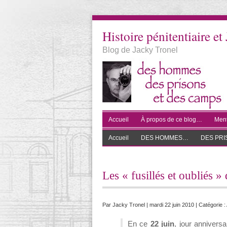
Histoire pénitentiaire et 
Blog de Jacky Tronel
Accueil
À propos de ce blog…
Ment
Accueil
DES HOMMES…
DES PR
Les « fusillés et oubliés 
Par
Jacky Tronel
| mardi 22 juin 2010 | Catégorie :
En ce
22 juin
, jour annivers