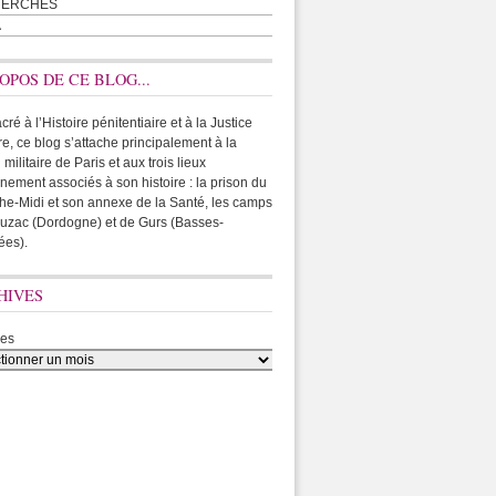
HERCHES
A
OPOS DE CE BLOG...
ré à l’Histoire pénitentiaire et à la Justice
ire, ce blog s’attache principalement à la
 militaire de Paris et aux trois lieux
rnement associés à son histoire : la prison du
he-Midi et son annexe de la Santé, les camps
uzac (Dordogne) et de Gurs (Basses-
ées).
HIVES
ves