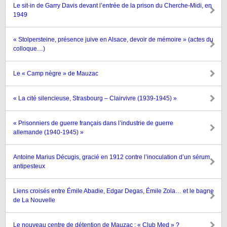
Le sit-in de Garry Davis devant l’entrée de la prison du Cherche-Midi, en
1949
« Stolpersteine, présence juive en Alsace, devoir de mémoire » (actes du
colloque…)
Le « Camp nègre » de Mauzac
« La cité silencieuse, Strasbourg – Clairvivre (1939-1945) »
« Prisonniers de guerre français dans l’industrie de guerre
allemande (1940-1945) »
Antoine Marius Décugis, gracié en 1912 contre l’inoculation d’un sérum
antipesteux
Liens croisés entre Émile Abadie, Edgar Degas, Émile Zola… et le bagne
de La Nouvelle
Le nouveau centre de détention de Mauzac : « Club Med » ?