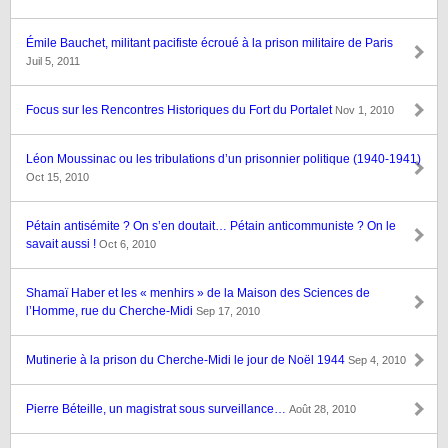
Émile Bauchet, militant pacifiste écroué à la prison militaire de Paris
Juil 5, 2011
Focus sur les Rencontres Historiques du Fort du Portalet
Nov 1, 2010
Léon Moussinac ou les tribulations d’un prisonnier politique (1940-1941)
Oct 15, 2010
Pétain antisémite ? On s’en doutait… Pétain anticommuniste ? On le
savait aussi !
Oct 6, 2010
Shamaï Haber et les « menhirs » de la Maison des Sciences de
l’Homme, rue du Cherche-Midi
Sep 17, 2010
Mutinerie à la prison du Cherche-Midi le jour de Noël 1944
Sep 4, 2010
Pierre Béteille, un magistrat sous surveillance…
Août 28, 2010