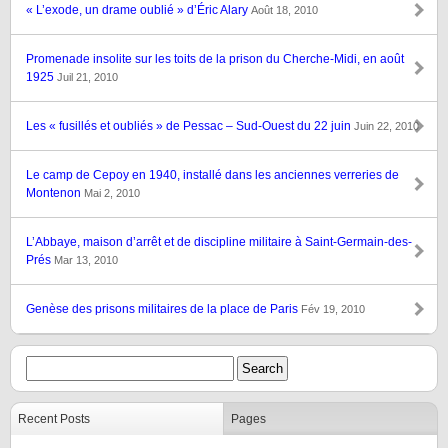
« L’exode, un drame oublié » d’Éric Alary
Août 18, 2010
Promenade insolite sur les toits de la prison du Cherche-Midi, en août
1925
Juil 21, 2010
Les « fusillés et oubliés » de Pessac – Sud-Ouest du 22 juin
Juin 22, 2010
Le camp de Cepoy en 1940, installé dans les anciennes verreries de
Montenon
Mai 2, 2010
L’Abbaye, maison d’arrêt et de discipline militaire à Saint-Germain-des-
Prés
Mar 13, 2010
Genèse des prisons militaires de la place de Paris
Fév 19, 2010
Recent Posts
Pages