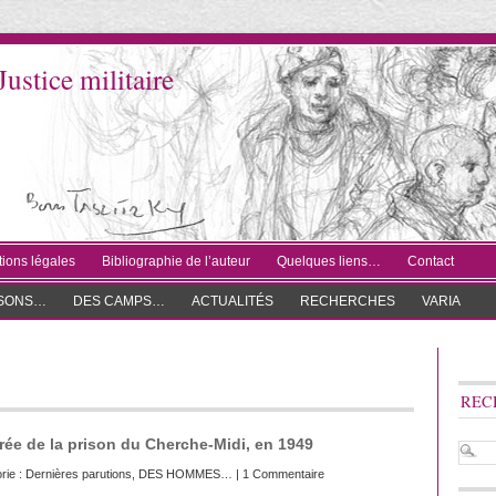
Justice militaire
ions légales
Bibliographie de l’auteur
Quelques liens…
Contact
ISONS…
DES CAMPS…
ACTUALITÉS
RECHERCHES
VARIA
REC
trée de la prison du Cherche-Midi, en 1949
rie :
Dernières parutions
,
DES HOMMES…
|
1 Commentaire