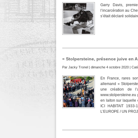
Garry Davis, premie
l’incarcération au Ch
s’était déclaré solida
« Stolpersteine, présence juive en 
Par
Jacky Tronel
| dimanche 4 octobre 2020 | Caté
En France, rares son
allemand « Stolperstei
une création de l’
www.stolpersteine.eu 
en laiton sur laquelle
ICI HABITAIT 193
L’EUROPE / UN PROJ