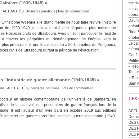
Clairvivre (1939-1945) »
récidi
Intoxi
 :
ACTUALITÉS
,
Dernières parutions
|
Pas de commentaire
opéra
Daumie
Christophe Woehrle a le grand mérite de nous faire revivre l’histoire
enfan
tion de 1939-1940, en s’attachant à une séquence plus méconnue
Rina 
es Hospices civils de Strasbourg. Avec un soin particulier, le récit de
photog
t à travers les péripéties du déménagement de l’hôpital vers la
Le cam
 plus précisément, une localité située à 50 kilomètres de Périgueux,
mémor
pices civils de Strasbourg durant la période de l’évacuation.
Confir
Petit
« Réci
Toulon
« Tons
s l’industrie de guerre allemande (1940-1945) »
Sam w
rie :
ACTUALITÉS
,
Dernières parutions
|
Pas de commentaire
LES
docteur en histoire contemporaine de l’université de Bamberg, en
liste de la captivité des prisonniers de guerre français lors de la
ale. Il est l’auteur d’un livre paru en octobre 2019 aux éditions
ACTU
Prisonniers de guerre dans l’industrie de guerre allemande (1940-
Derni
DES 
DES
DES 