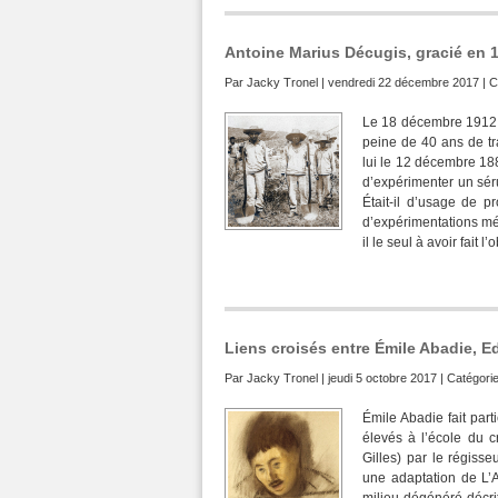
Antoine Marius Décugis, gracié en 1
Par
Jacky Tronel
| vendredi 22 décembre 2017 | C
Le 18 décembre 1912,
peine de 40 ans de t
lui le 12 décembre 188
d’expérimenter un séru
Était-il d’usage de 
d’expérimentations mé
il le seul à avoir fait l
Liens croisés entre Émile Abadie, E
Par
Jacky Tronel
| jeudi 5 octobre 2017 | Catégori
Émile Abadie fait part
élevés à l’école du c
Gilles) par le régiss
une adaptation de L’