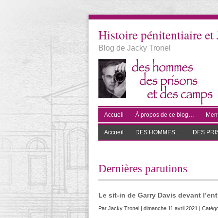
Histoire pénitentiaire et 
Blog de Jacky Tronel
Accueil
À propos de ce blog…
Ment
Accueil
DES HOMMES…
DES PR
Dernières parutions
Le sit-in de Garry Davis devant l’en
Par
Jacky Tronel
| dimanche 11 avril 2021 | Catégo