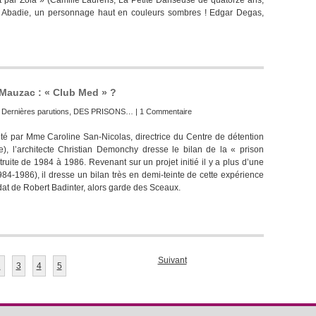
t par Zola » (Camille Laurens, La Petite Danseuse de quatorze ans,
). Abadie, un personnage haut en couleurs sombres ! Edgar Degas,
Mauzac : « Club Med » ?
:
Dernières parutions
,
DES PRISONS…
|
1 Commentaire
vité par Mme Caroline San-Nicolas, directrice du Centre de détention
, l’architecte Christian Demonchy dresse le bilan de la « prison
ruite de 1984 à 1986. Revenant sur un projet initié il y a plus d’une
84-1986), il dresse un bilan très en demi-teinte de cette expérience
t de Robert Badinter, alors garde des Sceaux.
Suivant
2
3
4
5