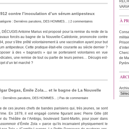
REC
VARI
912 contre l’inoculation d’un sérum antipesteux
À PR
atégorie :
Dernières parutions
,
DES HOMMES…
|
2 commentaires
 DÉCUGIS Antoine Marius est proposé pour la remise du reste de la
Consac
ravaux forcés au bagne de la Nouvelle-Calédonie, prononcée contre
milita
4, pour s’être prêté volontairement à une vaccination ayant pour but
Prison
m antipesteux. Cette pratique était-elle courante au siècle dernier ?
d’inte
proposer à des « bagnards » qui se porteraient volontaires en vue
Cherc
dicales, une remise de tout ou partie de leurs peines… Décugis est-
de Ma
’objet d’un tel marché ?
Pyrén
ARC
Archi
dgar Degas, Émile Zola… et le bagne de La Nouvelle
e :
Dernières parutions
,
DES HOMMES…
|
Pas de commentaire
ie de ces jeunes chefs de bandes parisiens qui, très jeunes, se sont
rime. En 1879, il est engagé comme figurant avec Pierre Gille (dit
eur du Théâtre de l’Ambigu, boulevard Saint-Martin, pour jouer dans
Assommoir d’Émile Zola « parce qu’ils incarnaient physiquement le