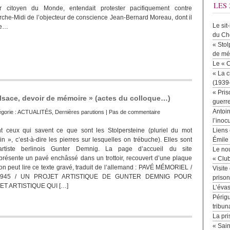
LES 
r citoyen du Monde, entendait protester pacifiquement contre
erche-Midi de l’objecteur de conscience Jean-Bernard Moreau, dont il
Le sit
ire…
du Ch
« Stol
de mé
Le « 
« La c
(1939
« Pris
Alsace, devoir de mémoire » (actes du colloque…)
guerr
Antoin
gorie :
ACTUALITÉS
,
Dernières parutions
|
Pas de commentaire
l’inoc
t ceux qui savent ce que sont les Stolpersteine (pluriel du mot
Liens 
n », c’est-à-dire les pierres sur lesquelles on trébuche). Elles sont
Émile
artiste berlinois Gunter Demnig. La page d’accueil du site
Le no
présente un pavé enchâssé dans un trottoir, recouvert d’une plaque
« Clu
 on peut lire ce texte gravé, traduit de l’allemand : PAVÉ MÉMORIEL /
Visite
3-1945 / UN PROJET ARTISTIQUE DE GUNTER DEMNIG POUR
priso
ET ARTISTIQUE QUI […]
L’éva
Périgu
tribun
La pri
« Sai