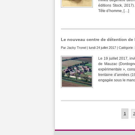
milieu dégénéré décri
éditions Stock, 2017
Tête d’homme, […]
Le nouveau centre de détention de 
Par
Jacky Tronel
| lundi 24 juillet 2017 | Catégorie 
Le 19 juillet 2017, in
de Mauzac (Dordogne)
expérimentale », const
trentaine d’années (19
engagée sous le manda
1