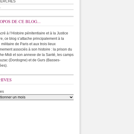
HERCHES
A
OPOS DE CE BLOG...
ré à l’Histoire pénitentiaire et à la Justice
ire, ce blog s’attache principalement à la
 militaire de Paris et aux trois lieux
rnement associés à son histoire : la prison du
he-Midi et son annexe de la Santé, les camps
uzac (Dordogne) et de Gurs (Basses-
ées).
HIVES
ves