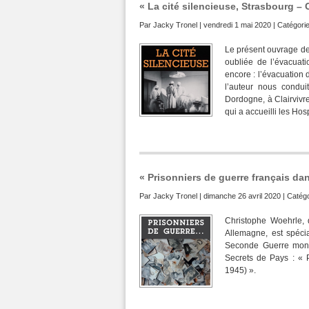
« La cité silencieuse, Strasbourg – 
Par
Jacky Tronel
| vendredi 1 mai 2020 | Catégorie
Le présent ouvrage de 
oubliée de l’évacua
encore : l’évacuation d
l’auteur nous condui
Dordogne, à Clairvivre
qui a accueilli les Hos
« Prisonniers de guerre français dan
Par
Jacky Tronel
| dimanche 26 avril 2020 | Catégo
Christophe Woehrle, 
Allemagne, est spécia
Seconde Guerre mondi
Secrets de Pays : « 
1945) ».