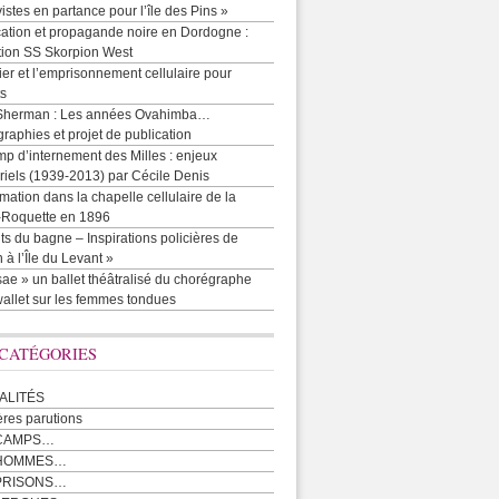
vistes en partance pour l’île des Pins »
cation et propagande noire en Dordogne :
tion SS Skorpion West
r et l’emprisonnement cellulaire pour
ts
Sherman : Les années Ovahimba…
raphies et projet de publication
p d’internement des Milles : enjeux
iels (1939-2013) par Cécile Denis
mation dans la chapelle cellulaire de la
e-Roquette en 1896
ts du bagne – Inspirations policières de
 à l’Île du Levant »
ae » un ballet théâtralisé du chorégraphe
allet sur les femmes tondues
 CATÉGORIES
ALITÉS
ères parutions
CAMPS…
 HOMMES…
PRISONS…