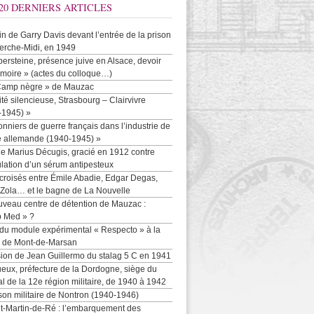
20 DERNIERS ARTICLES
-in de Garry Davis devant l’entrée de la prison
erche-Midi, en 1949
persteine, présence juive en Alsace, devoir
moire » (actes du colloque…)
Camp nègre » de Mauzac
ité silencieuse, Strasbourg – Clairvivre
-1945) »
onniers de guerre français dans l’industrie de
e allemande (1940-1945) »
e Marius Décugis, gracié en 1912 contre
ulation d’un sérum antipesteux
croisés entre Émile Abadie, Edgar Degas,
 Zola… et le bagne de La Nouvelle
uveau centre de détention de Mauzac :
b Med » ?
 du module expérimental « Respecto » à la
n de Mont-de-Marsan
sion de Jean Guillermo du stalag 5 C en 1941
eux, préfecture de la Dordogne, siège du
al de la 12e région militaire, de 1940 à 1942
son militaire de Nontron (1940-1946)
nt-Martin-de-Ré : l’embarquement des