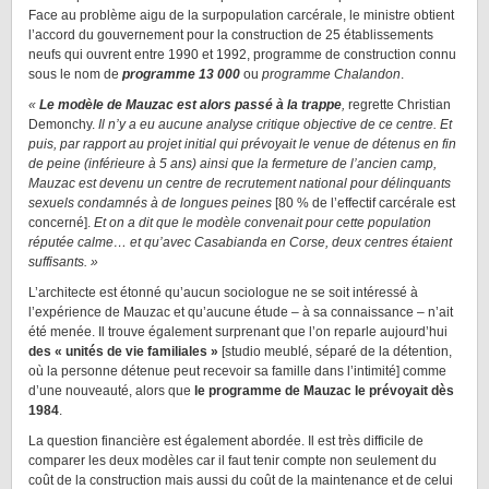
Face au problème aigu de la surpopulation carcérale, le ministre obtient
l’accord du gouvernement pour la construction de 25 établissements
neufs qui ouvrent entre 1990 et 1992, programme de construction connu
sous le nom de
programme 13 000
ou
programme Chalandon
.
«
Le modèle de Mauzac est alors passé à la trappe
,
regrette Christian
Demonchy.
Il n’y a eu aucune analyse critique objective de ce centre. Et
puis, par rapport au projet initial qui prévoyait le venue de détenus en fin
de peine (inférieure à 5 ans) ainsi que la fermeture de l’ancien camp,
Mauzac est devenu un centre de recrutement national pour délinquants
sexuels condamnés à de longues peines
[80 % de l’effectif carcérale est
concerné].
Et on a dit que le modèle convenait pour cette population
réputée calme… et qu’avec Casabianda en Corse, deux centres étaient
suffisants. »
L’architecte est étonné qu’aucun sociologue ne se soit intéressé à
l’expérience de Mauzac et qu’aucune étude – à sa connaissance – n’ait
été menée. Il trouve également surprenant que l’on reparle aujourd’hui
des « unités de vie familiales »
[studio meublé, séparé de la détention,
où la personne détenue peut recevoir sa famille dans l’intimité] comme
d’une nouveauté, alors que
le programme de Mauzac le prévoyait dès
1984
.
La question financière est également abordée. Il est très difficile de
comparer les deux modèles car il faut tenir compte non seulement du
coût de la construction mais aussi du coût de la maintenance et de celui