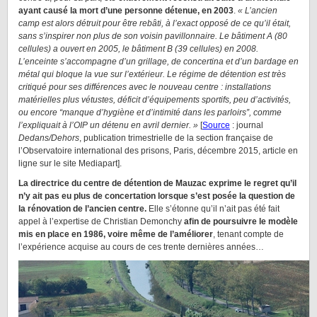
ayant causé la mort d’une personne détenue, en 2003
.
« L’ancien
camp est alors détruit pour être rebâti, à l’exact opposé de ce qu’il était,
sans s’inspirer non plus de son voisin pavillonnaire. Le bâtiment A (80
cellules) a ouvert en 2005, le bâtiment B (39 cellules) en 2008.
L’enceinte s’accompagne d’un grillage, de concertina et d’un bardage en
métal qui bloque la vue sur l’extérieur. Le régime de détention est très
critiqué pour ses différences avec le nouveau centre : installations
matérielles plus vétustes, déficit d’équipements sportifs, peu d’activités,
ou encore “manque d’hygiène et d’intimité dans les parloirs”, comme
l’expliquait à l’OIP un détenu en avril dernier. »
[
Source
: journal
Dedans/Dehors
, publication trimestrielle de la section française de
l’Observatoire international des prisons, Paris, décembre 2015, article en
ligne sur le site Mediapart].
La directrice du centre de détention de Mauzac exprime le regret qu’il
n’y ait pas eu plus de concertation lorsque s’est posée la question de
la rénovation de l’ancien centre.
Elle s’étonne qu’il n’ait pas été fait
appel à l’expertise de Christian Demonchy
afin de poursuivre le modèle
mis en place en 1986, voire même de l’améliorer
, tenant compte de
l’expérience acquise au cours de ces trente dernières années…