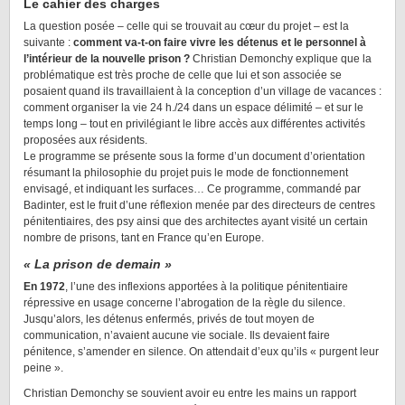
Le cahier des charges
La question posée – celle qui se trouvait au cœur du projet – est la
suivante :
comment va-t-on faire vivre les détenus et le personnel à
l’intérieur de la nouvelle prison ?
Christian Demonchy explique que la
problématique est très proche de celle que lui et son associée se
posaient quand ils travaillaient à la conception d’un village de vacances :
comment organiser la vie 24 h./24 dans un espace délimité – et sur le
temps long – tout en privilégiant le libre accès aux différentes activités
proposées aux résidents.
Le programme se présente sous la forme d’un document d’orientation
résumant la philosophie du projet puis le mode de fonctionnement
envisagé, et indiquant les surfaces… Ce programme, commandé par
Badinter, est le fruit d’une réflexion menée par des directeurs de centres
pénitentiaires, des psy ainsi que des architectes ayant visité un certain
nombre de prisons, tant en France qu’en Europe.
« La prison de demain »
En 1972
, l’une des inflexions apportées à la politique pénitentiaire
répressive en usage concerne l’abrogation de la règle du silence.
Jusqu’alors, les détenus enfermés, privés de tout moyen de
communication, n’avaient aucune vie sociale. Ils devaient faire
pénitence, s’amender en silence. On attendait d’eux qu’ils « purgent leur
peine ».
Christian Demonchy se souvient avoir eu entre les mains un rapport