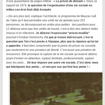
d’une quarantaine de pages intitulé :
« La prison de demain »
. Dans ce
rapport de 1974,
la question de l’organisation d’une vie sociale en
milieu carcéral était déjà évoquée
.
« Dix ans plus tard,
explique l’architecte,
le programme de Mauzac naît
de l’idée qu’il faut permettre une unité de vie globale pour 252
personnes, se décomposant en unités plus petites : des pavillons pour
12 détenus ainsi que des unités de travail, c’est-à-dire des ateliers dotés
chacun d’un réfectoire.
Je déteste l’expression “prison-modèle”
poursuit Christian Demonchy.
Ce que je trouve intéressant, c’est la
question que l’on s’est posée à l’époque, plus que la réponse qu’on lui
a apportée.
Il faut bien comprendre que la peine de prison ne consiste
pas seulement en une privation de liberté. C’est aussi une privation de
ressources. Elle provoque la rupture de la vie sociale qu’avait le détenu
avant d’entrer en détention, rupture familiale, professionnelle, rupture
avec les amis…
On leur impose une autre vie sociale. C’est donc nous
qui fabriquons leur peine… et non pas eux qui font leur peine !
»