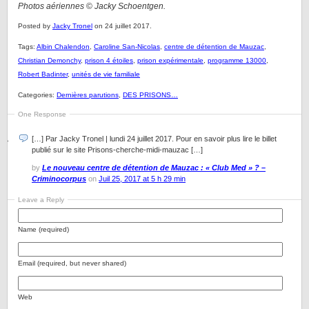
Photos aériennes
©
Jacky Schoentgen.
Posted by
Jacky Tronel
on 24 juillet 2017.
Tags:
Albin Chalendon
,
Caroline San-Nicolas
,
centre de détention de Mauzac
,
Christian Demonchy
,
prison 4 étoiles
,
prison expérimentale
,
programme 13000
,
Robert Badinter
,
unités de vie familiale
Categories:
Dernières parutions
,
DES PRISONS…
One Response
[…] Par Jacky Tronel | lundi 24 juillet 2017. Pour en savoir plus lire le billet
publié sur le site Prisons-cherche-midi-mauzac […]
by
Le nouveau centre de détention de Mauzac : « Club Med » ? –
Criminocorpus
on
Juil 25, 2017 at 5 h 29 min
Leave a Reply
Name (required)
Email (required, but never shared)
Web