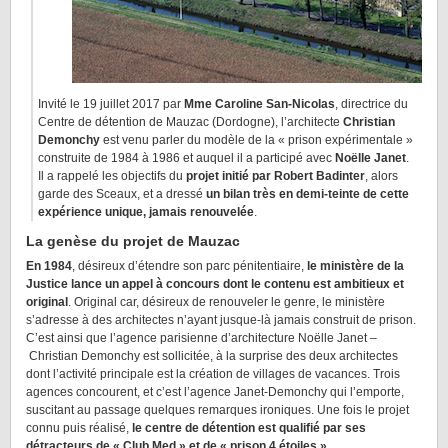
Invité le 19 juillet 2017 par
Mme Caroline San-Nicolas
, directrice du
Centre de détention de Mauzac (Dordogne), l’architecte
Christian
Demonchy
est venu parler du modèle de la « prison expérimentale »
construite de 1984 à 1986 et auquel il a participé avec
Noëlle Janet
.
Il a rappelé les objectifs du
projet initié par Robert Badinter
, alors
garde des Sceaux, et a dressé
un bilan très en demi-teinte de cette
expérience unique, jamais renouvelée
.
La genèse du projet de Mauzac
En 1984
, désireux d’étendre son parc pénitentiaire,
le ministère de la
Justice lance un appel à concours dont le contenu est ambitieux et
original
. Original car, désireux de renouveler le genre, le ministère
s’adresse à des architectes n’ayant jusque-là jamais construit de prison.
C’est ainsi que l’agence parisienne d’architecture Noëlle Janet –
Christian Demonchy est sollicitée, à la surprise des deux architectes
dont l’activité principale est la création de villages de vacances. Trois
agences concourent, et c’est l’agence Janet-Demonchy qui l’emporte,
suscitant au passage quelques remarques ironiques. Une fois le projet
connu puis réalisé,
le centre de détention est qualifié par ses
détracteurs de « Club Med » et de « prison 4 étoiles »
…