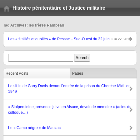
Histoire pénitentiaire et Justice militaire
Tag Archives: les frères Rambeau
Les « fusillés et oubliés » de Pessac – Sud-Ouest du 22 juin
Juin 22, 2010
Recent Posts
Pages
Le sit-in de Garry Davis devant l’entrée de la prison du Cherche-Midi, en
1949
« Stolpersteine, présence juive en Alsace, devoir de mémoire » (actes du
colloque…)
Le « Camp nègre » de Mauzac