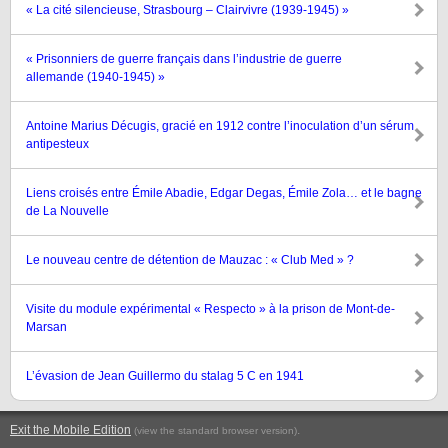
« La cité silencieuse, Strasbourg – Clairvivre (1939-1945) »
« Prisonniers de guerre français dans l’industrie de guerre
allemande (1940-1945) »
Antoine Marius Décugis, gracié en 1912 contre l’inoculation d’un sérum
antipesteux
Liens croisés entre Émile Abadie, Edgar Degas, Émile Zola… et le bagne
de La Nouvelle
Le nouveau centre de détention de Mauzac : « Club Med » ?
Visite du module expérimental « Respecto » à la prison de Mont-de-
Marsan
L’évasion de Jean Guillermo du stalag 5 C en 1941
Exit the Mobile Edition
.
(view the standard browser version)