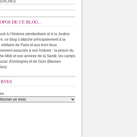
HERCHES
A
OPOS DE CE BLOG...
ré à l’Histoire pénitentiaire et à la Justice
ire, ce blog s’attache principalement à la
 militaire de Paris et aux trois lieux
rnement associés à son histoire : la prison du
he-Midi et son annexe de la Santé, les camps
uzac (Dordogne) et de Gurs (Basses-
ées).
HIVES
ves