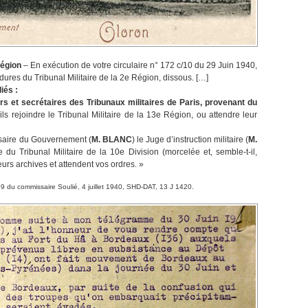
Région
– En exécution de votre circulaire n° 172 c/10 du 29 Juin 1940,
ures du Tribunal Militaire de la 2e Région, dissous. […]
iés :
s et secrétaires des Tribunaux militaires de Paris, provenant du
-ils rejoindre le Tribunal Militaire de la 13e Région, ou attendre leur
saire du Gouvernement (
M. BLANC
) le Juge d’instruction militaire (
M.
e du Tribunal Militaire de la 10e Division (morcelée et, semble-t-il,
urs archives et attendent vos ordres. »
409 du commissaire Soulié, 4 juillet 1940, SHD-DAT, 13 J 1420.