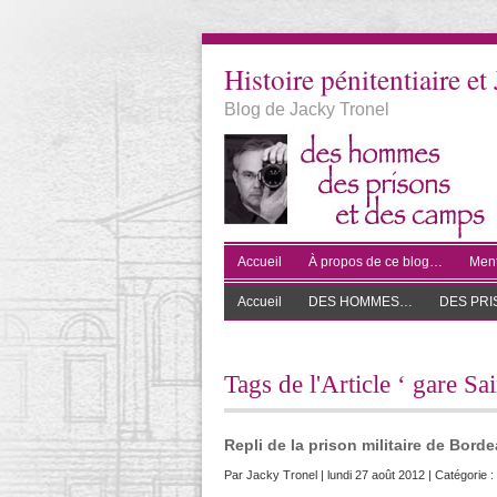
Histoire pénitentiaire et 
Blog de Jacky Tronel
Accueil
À propos de ce blog…
Ment
Accueil
DES HOMMES…
DES PR
Tags de l'Article ‘ gare Sa
Repli de la prison militaire de Bord
Par
Jacky Tronel
| lundi 27 août 2012 | Catégorie :