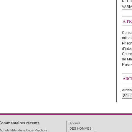
REC
VARI
À PR
Consac
milita
Prison
d’inte
Cherc
de Ma
Pyrén
ARC
Archi
Commentaires récents
Accueil
DES HOMMES…
ichele Millet
dans
Louis Piéchota :