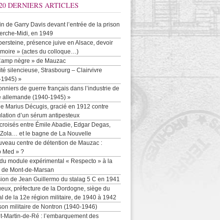
20 DERNIERS ARTICLES
-in de Garry Davis devant l’entrée de la prison
erche-Midi, en 1949
persteine, présence juive en Alsace, devoir
moire » (actes du colloque…)
Camp nègre » de Mauzac
ité silencieuse, Strasbourg – Clairvivre
-1945) »
onniers de guerre français dans l’industrie de
e allemande (1940-1945) »
e Marius Décugis, gracié en 1912 contre
ulation d’un sérum antipesteux
croisés entre Émile Abadie, Edgar Degas,
 Zola… et le bagne de La Nouvelle
uveau centre de détention de Mauzac :
b Med » ?
 du module expérimental « Respecto » à la
n de Mont-de-Marsan
sion de Jean Guillermo du stalag 5 C en 1941
eux, préfecture de la Dordogne, siège du
al de la 12e région militaire, de 1940 à 1942
son militaire de Nontron (1940-1946)
nt-Martin-de-Ré : l’embarquement des