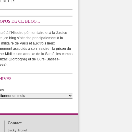
HERCHES
A
OPOS DE CE BLOG...
ré à l’Histoire pénitentiaire et à la Justice
ire, ce blog s’attache principalement à la
 militaire de Paris et aux trois lieux
rnement associés à son histoire : la prison du
he-Midi et son annexe de la Santé, les camps
uzac (Dordogne) et de Gurs (Basses-
ées).
HIVES
ves
Contact
Jacky Tronel