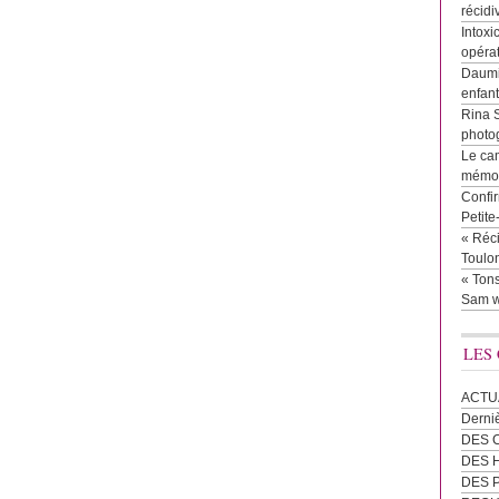
récidi
Intoxi
opéra
Daumie
enfan
Rina 
photog
Le cam
mémor
Confir
Petit
« Réci
Toulon
« Tons
Sam w
LES
ACTU
Derni
DES 
DES
DES 