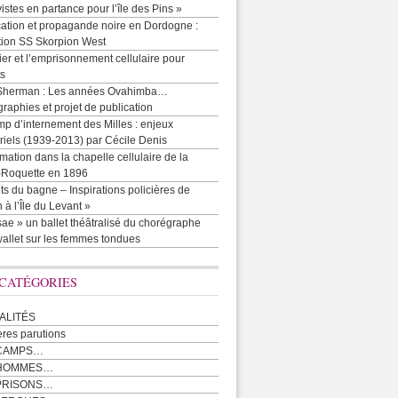
vistes en partance pour l’île des Pins »
cation et propagande noire en Dordogne :
tion SS Skorpion West
r et l’emprisonnement cellulaire pour
ts
Sherman : Les années Ovahimba…
raphies et projet de publication
p d’internement des Milles : enjeux
iels (1939-2013) par Cécile Denis
mation dans la chapelle cellulaire de la
e-Roquette en 1896
ts du bagne – Inspirations policières de
 à l’Île du Levant »
ae » un ballet théâtralisé du chorégraphe
allet sur les femmes tondues
 CATÉGORIES
ALITÉS
ères parutions
CAMPS…
 HOMMES…
PRISONS…