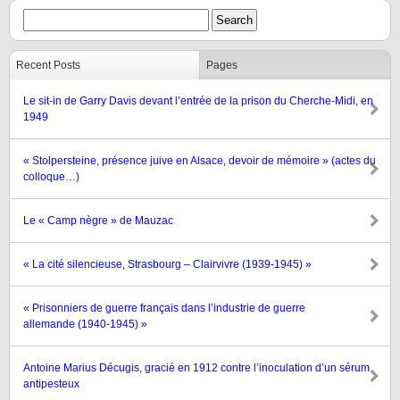
Recent Posts
Pages
Le sit-in de Garry Davis devant l’entrée de la prison du Cherche-Midi, en
1949
« Stolpersteine, présence juive en Alsace, devoir de mémoire » (actes du
colloque…)
Le « Camp nègre » de Mauzac
« La cité silencieuse, Strasbourg – Clairvivre (1939-1945) »
« Prisonniers de guerre français dans l’industrie de guerre
allemande (1940-1945) »
Antoine Marius Décugis, gracié en 1912 contre l’inoculation d’un sérum
antipesteux