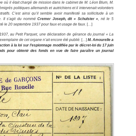
ue où il était chargé de mission dans le cabinet de M. Léon Blum, M.
migrés politiques allemands et autrichiens et il intervenait volontiers
atifs. C’est ainsi qu’il semble avoir manifesté sa sollicitude à un
he. Il s’agit du nommé
Cremer Joseph, dit « Schulster »
, né le 5
é le 20 septembre 1937 pour faux et usage de faux.
[…]
1937, au Petit Parquet, une déclaration de gérance du journal « La
exemplaire de cet organe n’ait encore été publié.
[…]
M. Amourelle a
raction à la loi sur l’espionnage modifiée par le décret-loi du 17 juin
nds pour obtenir des fonds en vue de faire paraître un journal