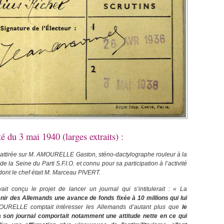
é du 3 mai 1940 (larges extraits) :
été attirée sur M. AMOURELLE Gaston, sténo-dactylographe rouleur à la
e la Seine du Parti S.F.I.O. et connu pour sa participation à l’activité
ont le chef était M. Marceau PIVERT.
conçu le projet de lancer un journal qui s’intitulerait : « La
enir des Allemands une avance de fonds fixée à 10 millions qui lui
RELLE comptait intéresser les Allemands d’autant plus que
le
 son journal comportait notamment une attitude nette en ce qui