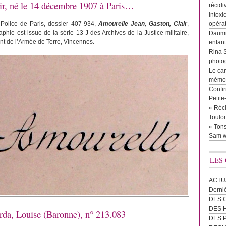
, né le 14 décembre 1907 à Paris…
récidi
Intoxi
 Police de Paris, dossier 407-934,
Amourelle Jean, Gaston, Clair
,
opéra
hie est issue de la série 13 J des Archives de la Justice militaire,
Daumie
nt de l’Armée de Terre, Vincennes.
enfan
Rina 
photog
Le cam
mémor
Confir
Petit
« Réci
Toulon
« Tons
Sam w
LES
ACTU
Derni
DES 
DES
rda, Louise (Baronne), n° 213.083
DES 