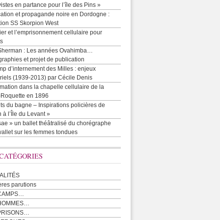
vistes en partance pour l’île des Pins »
cation et propagande noire en Dordogne :
tion SS Skorpion West
r et l’emprisonnement cellulaire pour
ts
Sherman : Les années Ovahimba…
raphies et projet de publication
p d’internement des Milles : enjeux
iels (1939-2013) par Cécile Denis
mation dans la chapelle cellulaire de la
e-Roquette en 1896
ts du bagne – Inspirations policières de
 à l’Île du Levant »
ae » un ballet théâtralisé du chorégraphe
allet sur les femmes tondues
 CATÉGORIES
ALITÉS
ères parutions
CAMPS…
 HOMMES…
PRISONS…