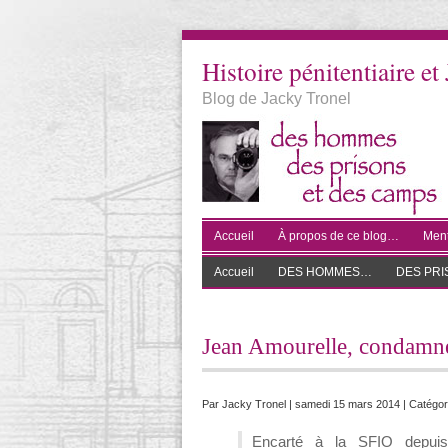
Histoire pénitentiaire et 
Blog de Jacky Tronel
Accueil
À propos de ce blog…
Ment
Accueil
DES HOMMES…
DES PR
Jean Amourelle, condamné 
Par
Jacky Tronel
| samedi 15 mars 2014 | Catégor
Encarté à la SFIO depuis