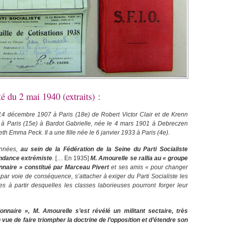
é du 2 mai 1940 (extraits) :
4 décembre 1907 à Paris (18e) de Robert Victor Clair et de Krenn
34 à Paris (15e) à Bardot Gabrielle, née le 4 mars 1901 à Debreczen
th Emma Peck. Il a une fille née le 6 janvier 1933 à Paris (4e).
années,
au sein de la Fédération de la Seine du Parti Socialiste
endance extrémiste
.
[… En 1935]
M. Amourelle se rallia au « groupe
onnaire » constitué par Marceau Pivert
et ses amis « pour changer
, par voie de conséquence, s’attacher à exiger du Parti Socialiste les
uses à partir desquelles les classes laborieuses pourront forger leur
aire », M. Amourelle s’est révélé un militant sectaire, très
vue de faire triompher la doctrine de l’opposition et d’étendre son