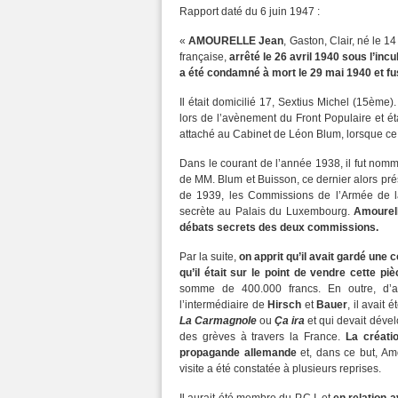
Rapport daté du 6 juin 1947 :
«
AMOURELLE Jean
, Gaston, Clair, né le 
française,
arrêté le 26 avril 1940 sous l’incu
a été condamné à mort le 29 mai 1940 et fusi
Il était domicilié 17, Sextius Michel (15ème)
lors de l’avènement du Front Populaire et était
attaché au Cabinet de Léon Blum, lorsque ce 
Dans le courant de l’année 1938, il fut no
de MM. Blum et Buisson, ce dernier alors pré
de 1939, les Commissions de l’Armée de 
secrète au Palais du Luxembourg.
Amourell
débats secrets des deux commissions.
Par la suite,
on apprit qu’il avait gardé une 
qu’il était sur le point de vendre cette pi
somme de 400.000 francs. En outre, d’a
l’intermédiaire de
Hirsch
et
Bauer
, il avait
La Carmagnole
ou
Ça ira
et qui devait dével
des grèves à travers la France.
La créati
propagande allemande
et, dans ce but, Am
visite a été constatée à plusieurs reprises.