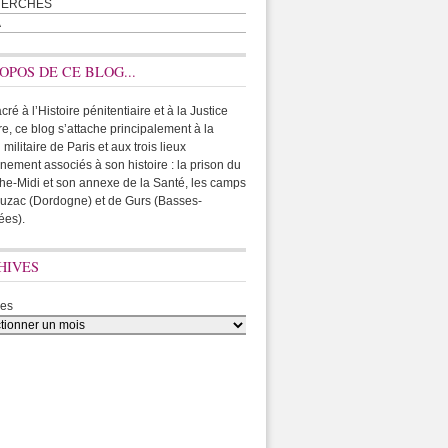
HERCHES
A
OPOS DE CE BLOG...
ré à l’Histoire pénitentiaire et à la Justice
ire, ce blog s’attache principalement à la
 militaire de Paris et aux trois lieux
rnement associés à son histoire : la prison du
he-Midi et son annexe de la Santé, les camps
uzac (Dordogne) et de Gurs (Basses-
ées).
HIVES
ves