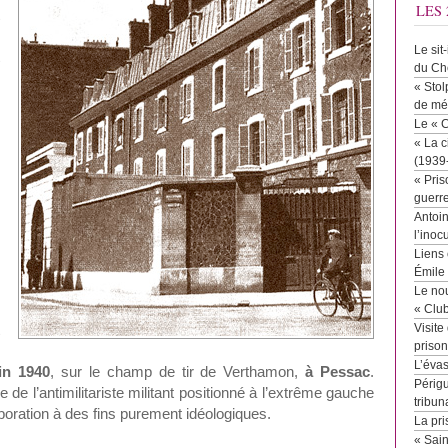
LES 
Le sit
du Ch
« Stol
de mé
Le « 
« La c
(1939
« Pris
é
guerr
Antoin
l’inoc
Liens 
Émile
Le no
« Clu
t
Visite
priso
L’éva
in 1940
, sur le champ de tir de Verthamon,
à Pessac
.
Périgu
e l’antimilitariste militant positionné à l’extrême gauche
tribun
aboration à des fins purement idéologiques.
La pri
« Sai