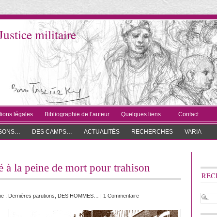
Justice militaire
ions légales
Bibliographie de l’auteur
Quelques liens…
Contact
ISONS…
DES CAMPS…
ACTUALITÉS
RECHERCHES
VARIA
à la peine de mort pour trahison
REC
ie :
Dernières parutions
,
DES HOMMES…
|
1 Commentaire