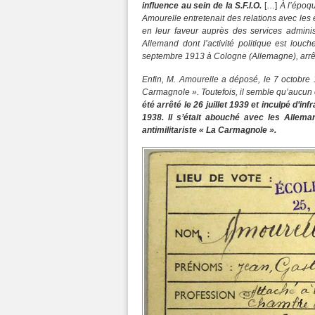
influence au sein de la S.F.I.O.
[…]
À l’époq
Amourelle entretenait des relations avec les é
en leur faveur auprès des services administr
Allemand dont l’activité politique est louc
septembre 1913 à Cologne (Allemagne), arrêt
Enfin, M. Amourelle a déposé, le 7 octobre 
Carmagnole ». Toutefois, il semble qu’aucun 
été arrêté le 26 juillet 1939 et inculpé d’inf
1938. Il s’était abouché avec les Allema
antimilitariste « La Carmagnole ».