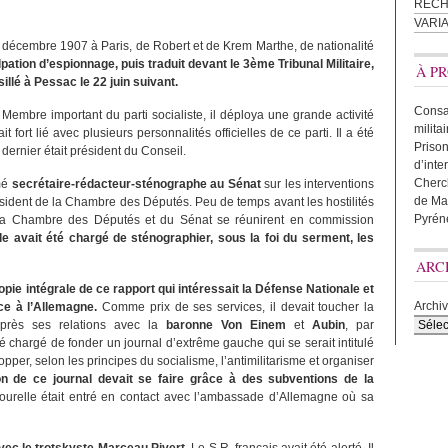
REC
VARI
14 décembre 1907 à Paris, de Robert et de Krem Marthe, de nationalité
lpation d’espionnage, puis traduit devant le 3ème Tribunal Militaire,
À PR
llé à Pessac le 22 juin suivant.
Consac
. Membre important du parti socialiste, il déploya une grande activité
milita
 fort lié avec plusieurs personnalités officielles de ce parti. Il a été
Prison
dernier était président du Conseil.
d’inte
Cherc
mmé
secrétaire-rédacteur-sténographe au Sénat
sur les interventions
de Ma
sident de la Chambre des Députés. Peu de temps avant les hostilités
Pyrén
la Chambre des Députés et du Sénat se réunirent en commission
e avait été chargé de sténographier, sous la foi du serment, les
ARC
copie intégrale de ce rapport qui intéressait la Défense Nationale et
Archi
èce à l’Allemagne.
Comme prix de ses services, il devait toucher la
près ses relations avec la
baronne Von Einem
et
Aubin
, par
 été chargé de fonder un journal d’extrême gauche qui se serait intitulé
opper, selon les principes du socialisme, l’antimilitarisme et organiser
on de ce journal devait se faire grâce à des subventions de la
ourelle était entré en contact avec l’ambassade d’Allemagne où sa