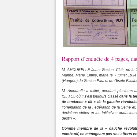
Rapport d’enquête de 4 pages, dat
M. AMOURELLE Jean, Gaston, Clair, né le 1
Marthe, Marie Emilie, marié le 7 juillet 19
(Hongrie) de Gaston Paul et de Gisèle Elisabe
M. Amourelle a milité, pendant plusieurs 
(S.F.I.O.) où il s’est toujours classé
dans la t
de tendance » dit « de la gauche révoluti
l’orientation de la Fédération de la Seine et
décisions viriles et les initiatives audacie
destin ».
Comme membre de la « gauche révolutionn
combattif, ne ménageant pas ses efforts en 