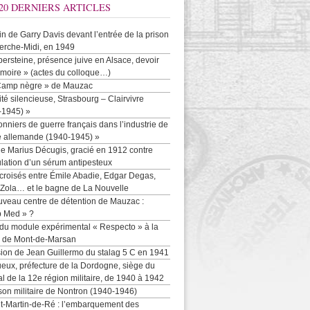
20 DERNIERS ARTICLES
-in de Garry Davis devant l’entrée de la prison
erche-Midi, en 1949
persteine, présence juive en Alsace, devoir
moire » (actes du colloque…)
Camp nègre » de Mauzac
ité silencieuse, Strasbourg – Clairvivre
-1945) »
onniers de guerre français dans l’industrie de
e allemande (1940-1945) »
e Marius Décugis, gracié en 1912 contre
ulation d’un sérum antipesteux
croisés entre Émile Abadie, Edgar Degas,
 Zola… et le bagne de La Nouvelle
uveau centre de détention de Mauzac :
b Med » ?
 du module expérimental « Respecto » à la
n de Mont-de-Marsan
sion de Jean Guillermo du stalag 5 C en 1941
eux, préfecture de la Dordogne, siège du
al de la 12e région militaire, de 1940 à 1942
son militaire de Nontron (1940-1946)
nt-Martin-de-Ré : l’embarquement des