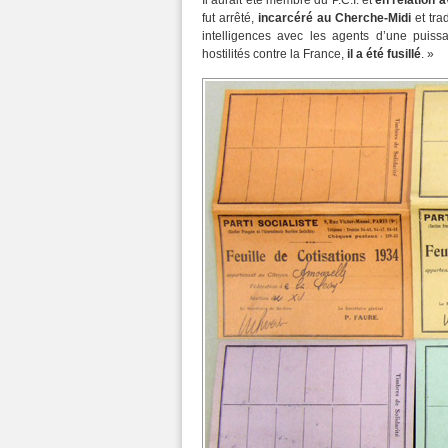
Il aurait été membre du P.C.I. et
en relation 
fut arrêté,
incarcéré au Cherche-Midi
et trad
intelligences avec les agents d’une puis
hostilités contre la France,
il a été fusillé
. »