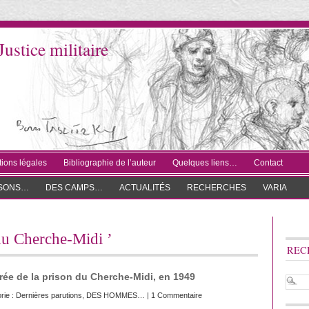
Justice militaire
ions légales
Bibliographie de l’auteur
Quelques liens…
Contact
ISONS…
DES CAMPS…
ACTUALITÉS
RECHERCHES
VARIA
 du Cherche-Midi ’
REC
trée de la prison du Cherche-Midi, en 1949
rie :
Dernières parutions
,
DES HOMMES…
|
1 Commentaire