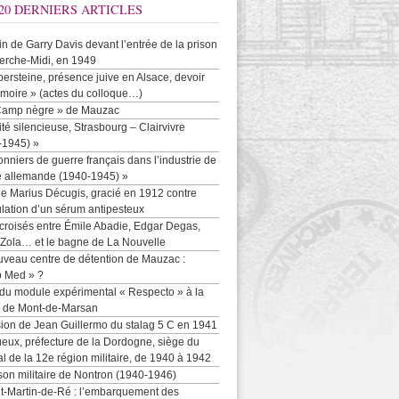
20 DERNIERS ARTICLES
-in de Garry Davis devant l’entrée de la prison
erche-Midi, en 1949
persteine, présence juive en Alsace, devoir
moire » (actes du colloque…)
Camp nègre » de Mauzac
ité silencieuse, Strasbourg – Clairvivre
-1945) »
onniers de guerre français dans l’industrie de
e allemande (1940-1945) »
e Marius Décugis, gracié en 1912 contre
ulation d’un sérum antipesteux
croisés entre Émile Abadie, Edgar Degas,
 Zola… et le bagne de La Nouvelle
uveau centre de détention de Mauzac :
b Med » ?
 du module expérimental « Respecto » à la
n de Mont-de-Marsan
sion de Jean Guillermo du stalag 5 C en 1941
eux, préfecture de la Dordogne, siège du
al de la 12e région militaire, de 1940 à 1942
son militaire de Nontron (1940-1946)
nt-Martin-de-Ré : l’embarquement des