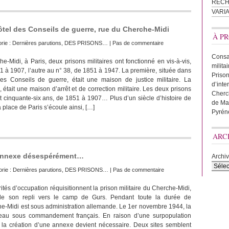
REC
VARI
hôtel des Conseils de guerre, rue du Cherche-Midi
À PR
orie :
Dernières parutions
,
DES PRISONS…
|
Pas de commentaire
Consac
-Midi, à Paris, deux prisons militaires ont fonctionné en vis-à-vis,
milita
1 à 1907, l’autre au n° 38, de 1851 à 1947. La première, située dans
Prison
des Conseils de guerre, était une maison de justice militaire. La
d’inte
était une maison d’arrêt et de correction militaire. Les deux prisons
Cherc
t cinquante-six ans, de 1851 à 1907… Plus d’un siècle d’histoire de
de Ma
la place de Paris s’écoule ainsi, […]
Pyrén
ARC
 annexe désespérément…
Archi
rie :
Dernières parutions
,
DES PRISONS…
|
Pas de commentaire
rités d’occupation réquisitionnent la prison militaire du Cherche-Midi,
de son repli vers le camp de Gurs. Pendant toute la durée de
che-Midi est sous administration allemande. Le 1er novembre 1944, la
eau sous commandement français. En raison d’une surpopulation
 la création d’une annexe devient nécessaire. Deux sites semblent