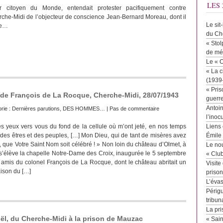
LES 
r citoyen du Monde, entendait protester pacifiquement contre
erche-Midi de l’objecteur de conscience Jean-Bernard Moreau, dont il
Le sit
ire…
du Ch
« Stol
de mé
Le « 
« La c
(1939
« Pris
 de François de La Rocque, Cherche-Midi, 28/07/1943
guerr
Antoin
rie :
Dernières parutions
,
DES HOMMES…
|
Pas de commentaire
l’inoc
es yeux vers vous du fond de la cellule où m’ont jeté, en nos temps
Liens 
ns des êtres et des peuples, […] Mon Dieu, qui de tant de misères avez
Émile
ce, que Votre Saint Nom soit célébré ! » Non loin du château d’Olmet, à
Le no
 s’élève la chapelle Notre-Dame des Croix, inaugurée le 5 septembre
« Clu
es amis du colonel François de La Rocque, dont le château abritait un
Visite
ison du […]
priso
L’éva
Périgu
tribun
La pri
l, du Cherche-Midi à la prison de Mauzac
« Sai