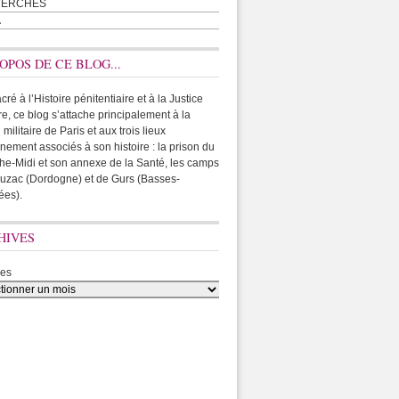
HERCHES
A
OPOS DE CE BLOG...
ré à l’Histoire pénitentiaire et à la Justice
ire, ce blog s’attache principalement à la
 militaire de Paris et aux trois lieux
rnement associés à son histoire : la prison du
he-Midi et son annexe de la Santé, les camps
uzac (Dordogne) et de Gurs (Basses-
ées).
HIVES
ves