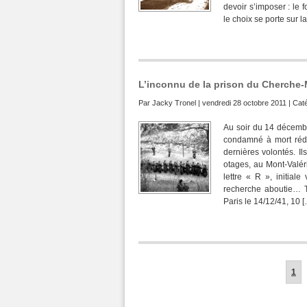
devoir s’imposer : le 
le choix se porte sur l
L’inconnu de la prison du Cherche-M
Par
Jacky Tronel
| vendredi 28 octobre 2011 | Cat
Au soir du 14 décembr
condamné à mort rédig
dernières volontés. I
otages, au Mont-Valér
lettre « R », initia
recherche aboutie… Te
Paris le 14/12/41, 10 
1