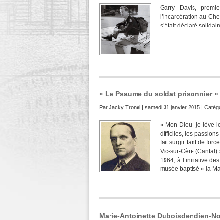
Garry Davis, premie
l’incarcération au Ch
s’était déclaré solida
« Le Psaume du soldat prisonnier »
Par
Jacky Tronel
| samedi 31 janvier 2015 | Catégo
« Mon Dieu, je lève l
difficiles, les passio
fait surgir tant de for
Vic-sur-Cère (Cantal)
1964, à l’initiative d
musée baptisé « la Ma
Marie-Antoinette Duboisdendien-Noë