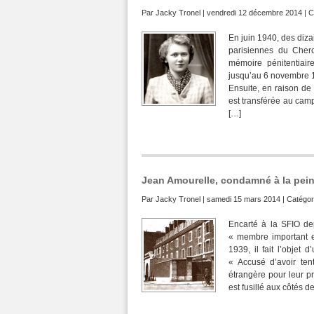
Par
Jacky Tronel
| vendredi 12 décembre 2014 | C
En juin 1940, des diza
parisiennes du Cherc
mémoire pénitentiai
jusqu’au 6 novembre 1
Ensuite, en raison de 
est transférée au cam
[…]
Jean Amourelle, condamné à la pein
Par
Jacky Tronel
| samedi 15 mars 2014 | Catégor
Encarté à la SFIO de
« membre important et
1939, il fait l’objet
« Accusé d’avoir ten
étrangère pour leur pr
est fusillé aux côtés d