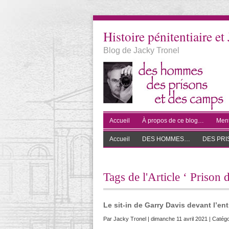
Histoire pénitentiaire et 
Blog de Jacky Tronel
Accueil
À propos de ce blog…
Ment
Accueil
DES HOMMES…
DES PR
Tags de l'Article ‘ Prison
Le sit-in de Garry Davis devant l’en
Par
Jacky Tronel
| dimanche 11 avril 2021 | Catégo