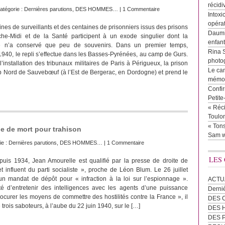
récidi
atégorie :
Dernières parutions
,
DES HOMMES…
|
1 Commentaire
Intoxi
opéra
ines de surveillants et des centaines de prisonniers issus des prisons
Daumie
he-Midi et de la Santé participent à un exode singulier dont la
enfan
re n’a conservé que peu de souvenirs. Dans un premier temps,
Rina 
940, le repli s’effectue dans les Basses-Pyrénées, au camp de Gurs.
photog
l’installation des tribunaux militaires de Paris à Périgueux, la prison
Le cam
p Nord de Sauvebœuf (à l’Est de Bergerac, en Dordogne) et prend le
mémor
Confir
Petit
« Réci
Toulon
« Tons
e de mort pour trahison
Sam w
ie :
Dernières parutions
,
DES HOMMES…
|
1 Commentaire
LES
puis 1934, Jean Amourelle est qualifié par la presse de droite de
 influent du parti socialiste », proche de Léon Blum. Le 26 juillet
 d’un mandat de dépôt pour « infraction à la loi sur l’espionnage ».
ACTU
té d’entretenir des intelligences avec les agents d’une puissance
Derni
ocurer les moyens de commettre des hostilités contre la France », il
DES 
e trois saboteurs, à l’aube du 22 juin 1940, sur le […]
DES
DES 