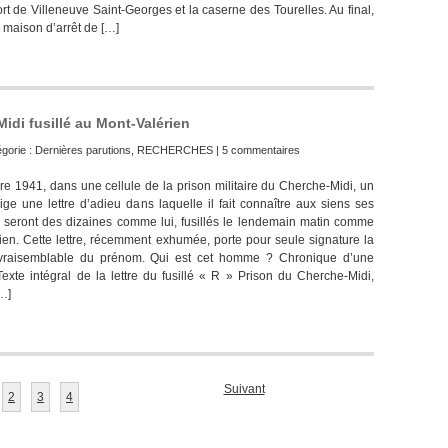
fort de Villeneuve Saint-Georges et la caserne des Tourelles. Au final,
a maison d’arrêt de […]
idi fusillé au Mont-Valérien
égorie :
Dernières parutions
,
RECHERCHES
|
5 commentaires
e 1941, dans une cellule de la prison militaire du Cherche-Midi, un
e une lettre d’adieu dans laquelle il fait connaître aux siens ses
ls seront des dizaines comme lui, fusillés le lendemain matin comme
ien. Cette lettre, récemment exhumée, porte pour seule signature la
le vraisemblable du prénom. Qui est cet homme ? Chronique d’une
xte intégral de la lettre du fusillé « R » Prison du Cherche-Midi,
[…]
Suivant
2
3
4