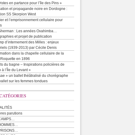
vistes en partance pour l’île des Pins »
cation et propagande noire en Dordogne :
tion SS Skorpion West
r et l’emprisonnement cellulaire pour
ts
Sherman : Les années Ovahimba…
raphies et projet de publication
p d’internement des Milles : enjeux
iels (1939-2013) par Cécile Denis
mation dans la chapelle cellulaire de la
e-Roquette en 1896
ts du bagne – Inspirations policières de
 à l’Île du Levant »
ae » un ballet théâtralisé du chorégraphe
allet sur les femmes tondues
 CATÉGORIES
ALITÉS
ères parutions
CAMPS…
 HOMMES…
PRISONS…