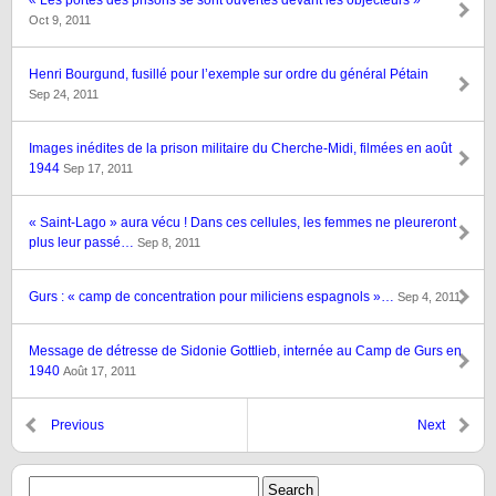
« Les portes des prisons se sont ouvertes devant les objecteurs »
Oct 9, 2011
Henri Bourgund, fusillé pour l’exemple sur ordre du général Pétain
Sep 24, 2011
Images inédites de la prison militaire du Cherche-Midi, filmées en août
1944
Sep 17, 2011
« Saint-Lago » aura vécu ! Dans ces cellules, les femmes ne pleureront
plus leur passé…
Sep 8, 2011
Gurs : « camp de concentration pour miliciens espagnols »…
Sep 4, 2011
Message de détresse de Sidonie Gottlieb, internée au Camp de Gurs en
1940
Août 17, 2011
Previous
Next