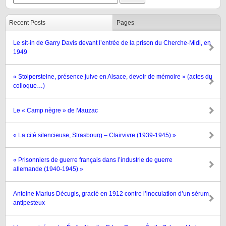
Recent Posts
Pages
Le sit-in de Garry Davis devant l’entrée de la prison du Cherche-Midi, en
1949
« Stolpersteine, présence juive en Alsace, devoir de mémoire » (actes du
colloque…)
Le « Camp nègre » de Mauzac
« La cité silencieuse, Strasbourg – Clairvivre (1939-1945) »
« Prisonniers de guerre français dans l’industrie de guerre
allemande (1940-1945) »
Antoine Marius Décugis, gracié en 1912 contre l’inoculation d’un sérum
antipesteux