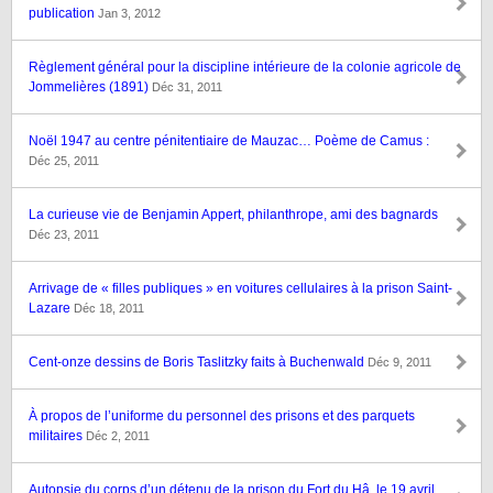
publication
Jan 3, 2012
Règlement général pour la discipline intérieure de la colonie agricole de
Jommelières (1891)
Déc 31, 2011
Noël 1947 au centre pénitentiaire de Mauzac… Poème de Camus :
Déc 25, 2011
La curieuse vie de Benjamin Appert, philanthrope, ami des bagnards
Déc 23, 2011
Arrivage de « filles publiques » en voitures cellulaires à la prison Saint-
Lazare
Déc 18, 2011
Cent-onze dessins de Boris Taslitzky faits à Buchenwald
Déc 9, 2011
À propos de l’uniforme du personnel des prisons et des parquets
militaires
Déc 2, 2011
Autopsie du corps d’un détenu de la prison du Fort du Hâ, le 19 avril