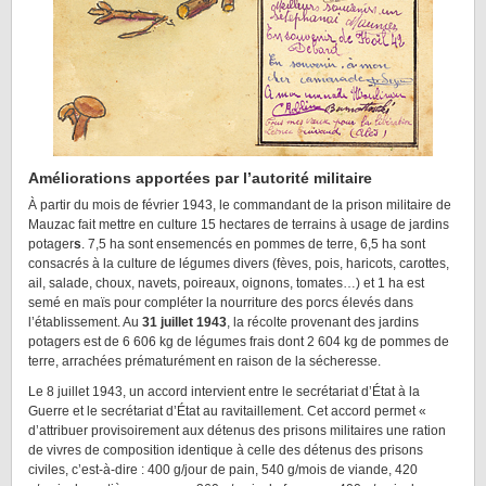
Améliorations apportées par l’autorité militaire
À partir du mois de février 1943, le commandant de la prison militaire de
Mauzac fait mettre en culture 15 hectares de terrains à usage de jardins
potager
s
. 7,5 ha sont ensemencés en pommes de terre, 6,5 ha sont
consacrés à la culture de légumes divers (fèves, pois, haricots, carottes,
ail, salade, choux, navets, poireaux, oignons, tomates…) et 1 ha est
semé en maïs pour compléter la nourriture des porcs élevés dans
l’établissement. Au
31 juillet 1943
, la récolte provenant des jardins
potagers est de 6 606 kg de légumes frais dont 2 604 kg de pommes de
terre, arrachées prématurément en raison de la sécheresse.
Le 8 juillet 1943, un accord intervient entre le secrétariat d’État à la
Guerre et le secrétariat d’État au ravitaillement. Cet accord permet «
d’attribuer provisoirement aux détenus des prisons militaires une ration
de vivres de composition identique à celle des détenus des prisons
civiles, c’est-à-dire : 400 g/jour de pain, 540 g/mois de viande, 420