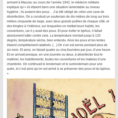
arrivant à Mauzac au cours de l’année 1942, le médecin militaire
explique qu’« ils étaient dans une situation lamentable au niveau
hygiène ; ils avaient des poux… J’ai été obligé de créer une cave de
désinfection. On a construit un souterrain de dix mètres de long sur trois
mètres cinquante de large, avec deux grands poêles de chaque côté, et
des tringles à l’intérieur, sur lesquelles on mettait leurs habits, les
couvertures, car il y avait des poux. Et pour éviter le typhus, il fallait
absolument lutter contre cela. La température montait jusqu’à 120
degrés, température sèche, bien entendu. Ainsi les poux et les lentes
étaient complètement ratatinés. […] On s’en est servie pendant plus de
six mois. Et ainsi, on faisait quatre ou cinq fournées par jour, d’une heure.
Et on arrivait presque, en une journée ou deux, à désinfecter tout le
matériel, les habillements, toutes les couvertures et les matelas d’une
chambrée. On continuait le lendemain et le surlendemain pour une
autre, et c’est ainsi qu’on est arrivé à se préserver des poux et du typhus.
»