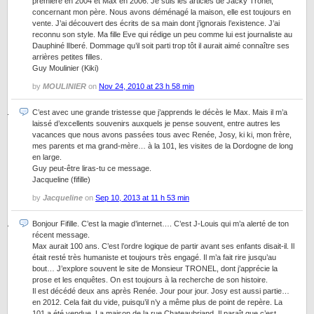
première en 2004 et Max en 2006. Je suis les articles de Jacky Tronel,
concernant mon père. Nous avons déménagé la maison, elle est toujours en
vente. J’ai découvert des écrits de sa main dont j’ignorais l’existence. J’ai
reconnu son style. Ma fille Eve qui rédige un peu comme lui est journaliste au
Dauphiné lIberé. Dommage qu’il soit parti trop tôt il aurait aimé connaître ses
arrières petites filles.
Guy Moulinier (Kiki)
by
MOULINIER
on
Nov 24, 2010 at 23 h 58 min
C’est avec une grande tristesse que j’apprends le décès le Max. Mais il m’a
laissé d’excellents souvenirs auxquels je pense souvent, entre autres les
vacances que nous avons passées tous avec Renée, Josy, ki ki, mon frère,
mes parents et ma grand-mère… à la 101, les visites de la Dordogne de long
en large.
Guy peut-être liras-tu ce message.
Jacqueline (fifille)
by
Jacqueline
on
Sep 10, 2013 at 11 h 53 min
Bonjour Fifille. C’est la magie d’internet…. C’est J-Louis qui m’a alerté de ton
récent message.
Max aurait 100 ans. C’est l’ordre logique de partir avant ses enfants disait-il. Il
était resté très humaniste et toujours très engagé. Il m’a fait rire jusqu’au
bout… J’explore souvent le site de Monsieur TRONEL, dont j’apprécie la
prose et les enquêtes. On est toujours à la recherche de son histoire.
Il est décédé deux ans après Renée. Jour pour jour. Josy est aussi partie…
en 2012. Cela fait du vide, puisqu’il n’y a même plus de point de repère. La
101 a été vendue. La maison de la rue Chateaubriand. Il paraît que c’est