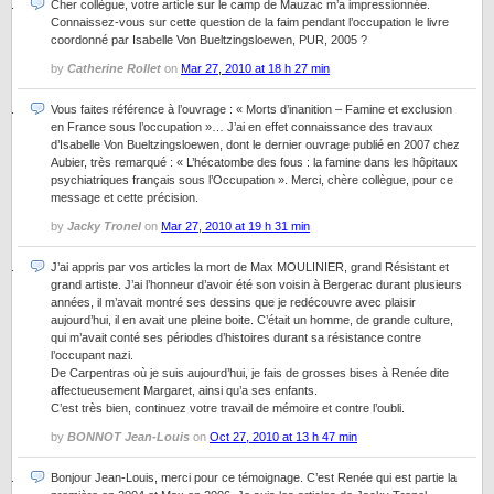
Cher collègue, votre article sur le camp de Mauzac m’a impressionnée.
Connaissez-vous sur cette question de la faim pendant l’occupation le livre
coordonné par Isabelle Von Bueltzingsloewen, PUR, 2005 ?
by
Catherine Rollet
on
Mar 27, 2010 at 18 h 27 min
Vous faites référence à l’ouvrage : « Morts d’inanition – Famine et exclusion
en France sous l’occupation »… J’ai en effet connaissance des travaux
d’Isabelle Von Bueltzingsloewen, dont le dernier ouvrage publié en 2007 chez
Aubier, très remarqué : « L’hécatombe des fous : la famine dans les hôpitaux
psychiatriques français sous l’Occupation ». Merci, chère collègue, pour ce
message et cette précision.
by
Jacky Tronel
on
Mar 27, 2010 at 19 h 31 min
J’ai appris par vos articles la mort de Max MOULINIER, grand Résistant et
grand artiste. J’ai l’honneur d’avoir été son voisin à Bergerac durant plusieurs
années, il m’avait montré ses dessins que je redécouvre avec plaisir
aujourd’hui, il en avait une pleine boite. C’était un homme, de grande culture,
qui m’avait conté ses périodes d’histoires durant sa résistance contre
l’occupant nazi.
De Carpentras où je suis aujourd’hui, je fais de grosses bises à Renée dite
affectueusement Margaret, ainsi qu’a ses enfants.
C’est très bien, continuez votre travail de mémoire et contre l’oubli.
by
BONNOT Jean-Louis
on
Oct 27, 2010 at 13 h 47 min
Bonjour Jean-Louis, merci pour ce témoignage. C’est Renée qui est partie la