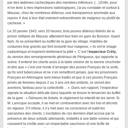
par des œdèmes cachectiques des membres inférieurs. […] Enfin, pour
m’en tenir à mes impressions radiologiques, j’ai pu constater et surtout à
Mauzac, chez de nombreux détenus, une transparence anormale aux
rayons X due à leur état vraiment extraordinaire de maigreur ou plutôt de
cachexie. »
Le 20 janvier 1943, vers 20 heures, trois jeunes détenus libérés de la
prison militaire de Mauzac attendent leur train en gare du Buisson. Ayant
faim, ils se présentent au buffet de la gare du village. Habillés de
costumes trop grands qui font ressortir leur maigreur, « ils ont le visage
cadavérique et inspirent réellement la pitié ». C’est l’
inspecteur Créty
,
du service des renseignements généraux de Périgueux, qui rapporte la
scène. Il entend les clients assis à la table voisine de la sienne chuchoter
et dire que « c’est une honte d’arranger des jeunes Français de la sorte,
qu’ils sont tuberculeux et ne s’en remettront jamais, que les prisonniers
Français en Allemagne sont mieux traités et que si ces jeunes Français,
privés de femmes depuis 2 ou 3 ans ont des enfants, ce seront des
avortons, fardeau pour la collectivité… ». Dans son rapport, l’inspecteur
signale la situation délicate dans laquelle se trouve le tenancier du buffet
de la gare : « Démunis de tickets, le règlement lui interdit de les servir. Si
M. Larocque accepte, il se met en contravention avec les lois et décrets
en vigueur. S’il refuse, il s’y met avec sa conscience et subit les
sarcasmes des clients. L’excitation de ces derniers était accrue par la
présence de deux soldats allemands, installés à une table voisine et qui
cassaient la croûte avec un respectable saucisson et une boîte de