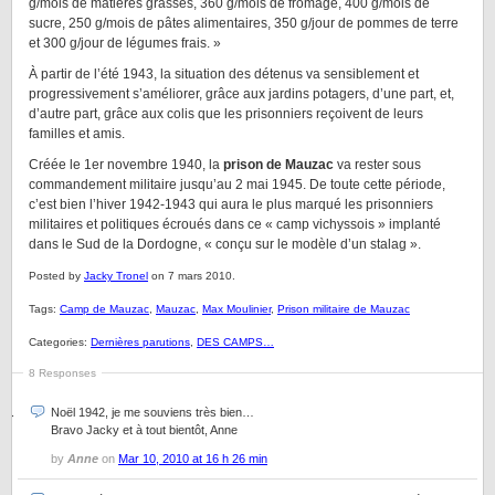
g/mois de matières grasses, 360 g/mois de fromage, 400 g/mois de
sucre, 250 g/mois de pâtes alimentaires, 350 g/jour de pommes de terre
et 300 g/jour de légumes frais. »
À partir de l’été 1943, la situation des détenus va sensiblement et
progressivement s’améliorer, grâce aux jardins potagers, d’une part, et,
d’autre part, grâce aux colis que les prisonniers reçoivent de leurs
familles et amis.
Créée le 1er novembre 1940, la
prison de Mauzac
va rester sous
commandement militaire jusqu’au 2 mai 1945. De toute cette période,
c’est bien l’hiver 1942-1943 qui aura le plus marqué les prisonniers
militaires et politiques écroués dans ce « camp vichyssois » implanté
dans le Sud de la Dordogne, « conçu sur le modèle d’un stalag ».
Posted by
Jacky Tronel
on 7 mars 2010.
Tags:
Camp de Mauzac
,
Mauzac
,
Max Moulinier
,
Prison militaire de Mauzac
Categories:
Dernières parutions
,
DES CAMPS…
8 Responses
Noël 1942, je me souviens très bien…
Bravo Jacky et à tout bientôt, Anne
by
Anne
on
Mar 10, 2010 at 16 h 26 min