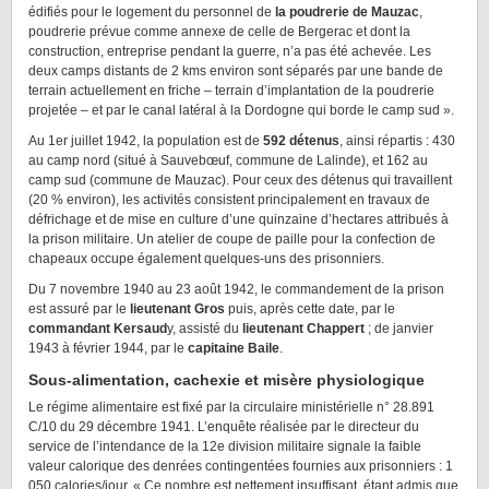
édifiés pour le logement du personnel de
la poudrerie de Mauzac
,
poudrerie prévue comme annexe de celle de Bergerac et dont la
construction, entreprise pendant la guerre, n’a pas été achevée. Les
deux camps distants de 2 kms environ sont séparés par une bande de
terrain actuellement en friche – terrain d’implantation de la poudrerie
projetée – et par le canal latéral à la Dordogne qui borde le camp sud ».
Au 1er juillet 1942, la population est de
592 détenus
, ainsi répartis : 430
au camp nord (situé à Sauvebœuf, commune de Lalinde), et 162 au
camp sud (commune de Mauzac). Pour ceux des détenus qui travaillent
(20 % environ), les activités consistent principalement en travaux de
défrichage et de mise en culture d’une quinzaine d’hectares attribués à
la prison militaire. Un atelier de coupe de paille pour la confection de
chapeaux occupe également quelques-uns des prisonniers.
Du 7 novembre 1940 au 23 août 1942, le commandement de la prison
est assuré par le
lieutenant Gros
puis, après cette date, par le
commandant Kersaud
y, assisté du
lieutenant Chappert
; de janvier
1943 à février 1944, par le
capitaine Baile
.
Sous-alimentation, cachexie et misère physiologique
Le régime alimentaire est fixé par la circulaire ministérielle n° 28.891
C/10 du 29 décembre 1941. L’enquête réalisée par le directeur du
service de l’intendance de la 12e division militaire signale la faible
valeur calorique des denrées contingentées fournies aux prisonniers : 1
050 calories/jour. « Ce nombre est nettement insuffisant, étant admis que