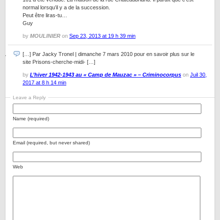
normal lorsqu’il y a de la succession.
Peut être liras-tu…
Guy
by
MOULINIER
on
Sep 23, 2013 at 19 h 39 min
[…] Par Jacky Tronel | dimanche 7 mars 2010 pour en savoir plus sur le
site Prisons-cherche-midi- […]
by
L’hiver 1942-1943 au « Camp de Mauzac » – Criminocorpus
on
Juil 30,
2017 at 8 h 14 min
Leave a Reply
Name (required)
Email (required, but never shared)
Web