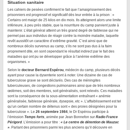
Situation sanitaire
Les cahiers de pesées confirment le fait que l’amaigrissement des
prisonniers est progressif et significatif dès leur entrée à la prison : «
Certains ont maigri de 25 kilos en dix mois. Ils atteignent alors une limite
inférieure, à peu près stable, que la nourriture du camp parvient juste à
maintenir. L’état général atteint un très grand degré de faiblesse qui ne
permet pas aux individus de réagir contre la moindre maladie, laquelle
revêt aussitôt un caractère d’extrême gravité. C’est ainsi que de
nombreux décès survenus au camp, s’ils ne sont pas dus à la faim
proprement dite, en sont cependant le résultat indirect par le fait des
maladies qui ont pu se développer grâce à l’anémie extrême des
organismes. »
Selon le
docteur Bernard Espérou
, médecin du camp, plusieurs décès
ayant pour cause la dysenterie sont à noter. Une dizaine de cas de
tuberculose grave se sont déclarés. Des cas de méningites
tuberculeuses, de congestions pulmonaires ainsi que de très nombreux
œdèmes, soit des membres, soit généralisés, sont relevés. Ces maladies
sont la conséquence de la sous-alimentation entraînant « anémie
généralisée, faiblesse générale, dysepsie, etc ». L’affaiblissement est tel
qu’un certain nombre de détenus sont « des proies désignées pour la
tuberculose ».
Le
26 septembre 1984
, le Dr Espérou participe à
l’émission
Temps forts
, animée par Jean Bonnefon sur
Radio France
Périgord
. L’émission a pour titre :
« Le centre de détention de Mauzac
»
. Parlant des prisonniers parmi les plus anciens qu’il découvre en