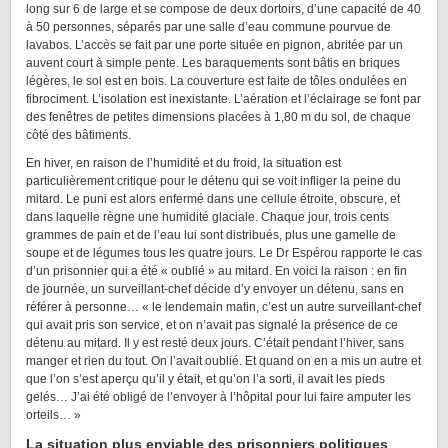
long sur 6 de large et se compose de deux dortoirs, d’une capacité de 40
à 50 personnes, séparés par une salle d’eau commune pourvue de
lavabos. L’accès se fait par une porte située en pignon, abritée par un
auvent court à simple pente. Les baraquements sont bâtis en briques
légères, le sol est en bois. La couverture est faite de tôles ondulées en
fibrociment. L’isolation est inexistante. L’aération et l’éclairage se font par
des fenêtres de petites dimensions placées à 1,80 m du sol, de chaque
côté des bâtiments.
En hiver, en raison de l’humidité et du froid, la situation est
particulièrement critique pour le détenu qui se voit infliger la peine du
mitard. Le puni est alors enfermé dans une cellule étroite, obscure, et
dans laquelle règne une humidité glaciale. Chaque jour, trois cents
grammes de pain et de l’eau lui sont distribués, plus une gamelle de
soupe et de légumes tous les quatre jours. Le Dr Espérou rapporte le cas
d’un prisonnier qui a été « oublié » au mitard. En voici la raison : en fin
de journée, un surveillant-chef décide d’y envoyer un détenu, sans en
référer à personne… « le lendemain matin, c’est un autre surveillant-chef
qui avait pris son service, et on n’avait pas signalé la présence de ce
détenu au mitard. Il y est resté deux jours. C’était pendant l’hiver, sans
manger et rien du tout. On l’avait oublié. Et quand on en a mis un autre et
que l’on s’est aperçu qu’il y était, et qu’on l’a sorti, il avait les pieds
gelés… J’ai été obligé de l’envoyer à l’hôpital pour lui faire amputer les
orteils… »
La situation plus enviable des prisonniers politiques