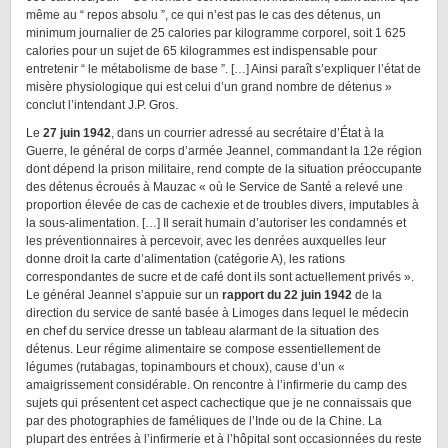
même au “ repos absolu ”, ce qui n’est pas le cas des détenus, un
minimum journalier de 25 calories par kilogramme corporel, soit 1 625
calories pour un sujet de 65 kilogrammes est indispensable pour
entretenir “ le métabolisme de base ”. […] Ainsi paraît s’expliquer l’état de
misère physiologique qui est celui d’un grand nombre de détenus »
conclut l’intendant J.P. Gros.
Le
27 juin 1942
, dans un courrier adressé au secrétaire d’État à la
Guerre, le général de corps d’armée Jeannel, commandant la 12e région
dont dépend la prison militaire, rend compte de la situation préoccupante
des détenus écroués à Mauzac « où le Service de Santé a relevé une
proportion élevée de cas de cachexie et de troubles divers, imputables à
la sous-alimentation. […] Il serait humain d’autoriser les condamnés et
les préventionnaires à percevoir, avec les denrées auxquelles leur
donne droit la carte d’alimentation (catégorie A), les rations
correspondantes de sucre et de café dont ils sont actuellement privés ».
Le général Jeannel s’appuie sur un
rapport du 22 juin 1942
de la
direction du service de santé basée à Limoges dans lequel le médecin
en chef du service dresse un tableau alarmant de la situation des
détenus. Leur régime alimentaire se compose essentiellement de
légumes (rutabagas, topinambours et choux), cause d’un «
amaigrissement considérable. On rencontre à l’infirmerie du camp des
sujets qui présentent cet aspect cachectique que je ne connaissais que
par des photographies de faméliques de l’Inde ou de la Chine. La
plupart des entrées à l’infirmerie et à l’hôpital sont occasionnées du reste