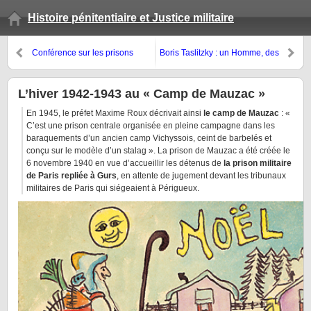
Histoire pénitentiaire et Justice militaire
Conférence sur les prisons
Boris Taslitzky : un Homme, des
militaires de Paris organisée par
prisons et des camps
la Société Historique du VIe
L’hiver 1942-1943 au « Camp de Mauzac »
En 1945, le préfet Maxime Roux décrivait ainsi
le camp de Mauzac
: «
C’est une prison centrale organisée en pleine campagne dans les
baraquements d’un ancien camp Vichyssois, ceint de barbelés et
conçu sur le modèle d’un stalag ». La prison de Mauzac a été créée le
6 novembre 1940 en vue d’accueillir les détenus de
la prison militaire
de Paris repliée à Gurs
, en attente de jugement devant les tribunaux
militaires de Paris qui siégeaient à Périgueux.