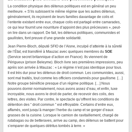
La condition physique des détenus politiques est en général un peu
meilleure. « S’ils subissent le même régime que les autres détenus,
généralement, ils reçoivent de leurs familles davantage de colis et
l’entente existant entre eux, chaque colis est partagé entre camarades,
ce qui leur fournit une nourriture d’appoint des plus précieuses », peut-
on lire dans un rapport. De fait, les détenus politiques, communistes et
gaullistes, font preuve d’une grande solidarité.
Jean Pierre-Bloch, député SFIO de l’Aisne, inculpé d’atteinte à la sûreté
de l’État, est transféré à Mauzac avec quelques membres du
SOE
(Service secret britannique d’action en France). Ils viennent de
Périgueux (prison Beleyme). Bloch livre ses premières impressions, peu
après son arrivée à Mauzac : « Le régime n’est pas identique pour tous.
Il est très dur pour les détenus de droit commun. Les communistes, aussi,
sont mal traités, tout comme les officiers condamnés pour gaullisme. […]
Notre groupe bénéficie presque d’un régime politique. […] Nous
pouvons dormir normalement, nous avons assez d’eau, et enfin, luxe
incroyable, nous avons le droit de parler, de recevoir des colis, des
lettres, des visites. Par contre, le spectacle qu’offrent les conditions de
détention des “ droit commun ” est effroyable. Certains d’entre eux,
affamés, vont jusqu’à manger l’herbe du camp et se gorger d’eaux
grasses de la cuisine. Lorsque le camion de ravitaillement, chargé de
rutabagas ou de betteraves, arrive au camp, des détenus se battent pour
s’emparer de quelques détritus tombés à terre. »