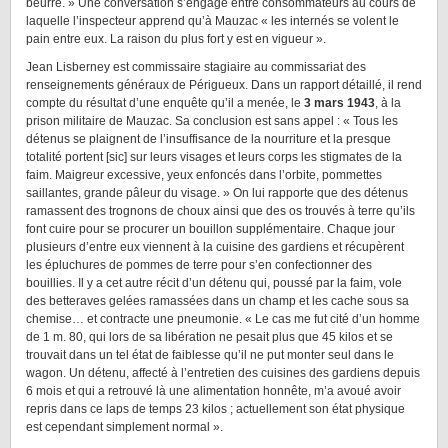
beurre. » Une conversation s’engage entre consommateurs au cours de
laquelle l’inspecteur apprend qu’à Mauzac « les internés se volent le
pain entre eux. La raison du plus fort y est en vigueur ».
Jean Lisberney est commissaire stagiaire au commissariat des
renseignements généraux de Périgueux. Dans un rapport détaillé, il rend
compte du résultat d’une enquête qu’il a menée, le
3 mars 1943
, à la
prison militaire de Mauzac. Sa conclusion est sans appel : « Tous les
détenus se plaignent de l’insuffisance de la nourriture et la presque
totalité portent [sic] sur leurs visages et leurs corps les stigmates de la
faim. Maigreur excessive, yeux enfoncés dans l’orbite, pommettes
saillantes, grande pâleur du visage. » On lui rapporte que des détenus
ramassent des trognons de choux ainsi que des os trouvés à terre qu’ils
font cuire pour se procurer un bouillon supplémentaire. Chaque jour
plusieurs d’entre eux viennent à la cuisine des gardiens et récupèrent
les épluchures de pommes de terre pour s’en confectionner des
bouillies. Il y a cet autre récit d’un détenu qui, poussé par la faim, vole
des betteraves gelées ramassées dans un champ et les cache sous sa
chemise… et contracte une pneumonie. « Le cas me fut cité d’un homme
de 1 m. 80, qui lors de sa libération ne pesait plus que 45 kilos et se
trouvait dans un tel état de faiblesse qu’il ne put monter seul dans le
wagon. Un détenu, affecté à l’entretien des cuisines des gardiens depuis
6 mois et qui a retrouvé là une alimentation honnête, m’a avoué avoir
repris dans ce laps de temps 23 kilos ; actuellement son état physique
est cependant simplement normal ».