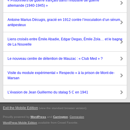
« Prisonniers de guerre français dans l’industrie de guerre
allemande (1940-1945) »
Antoine Marius Décugis, gracié en 1912 contre l’inoculation d’un sérum
antipesteux
Liens croisés entre Émile Abadie, Edgar Degas, Émile Zola… et le bagne
de La Nouvelle
Le nouveau centre de détention de Mauzac : « Club Med » ?
Visite du module expérimental « Respecto » à la prison de Mont-de-
Marsan
L’évasion de Jean Guillermo du stalag 5 C en 1941
Exit the Mobile Edition
.
(view the standard browser version)
Proudly powered by
WordPress
and
Carrington
.
Connexion
WordPress Mobile Edition
available from Crowd Favorite.