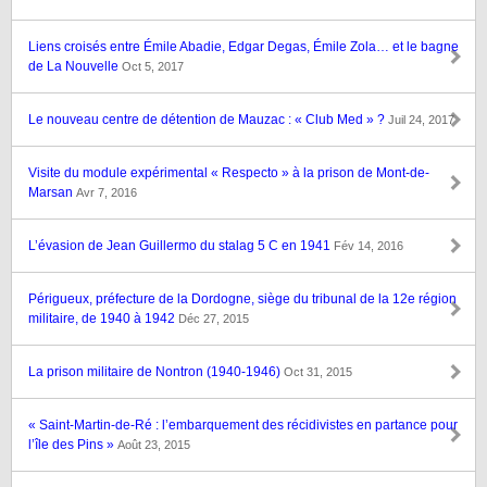
Liens croisés entre Émile Abadie, Edgar Degas, Émile Zola… et le bagne
de La Nouvelle
Oct 5, 2017
Le nouveau centre de détention de Mauzac : « Club Med » ?
Juil 24, 2017
Visite du module expérimental « Respecto » à la prison de Mont-de-
Marsan
Avr 7, 2016
L’évasion de Jean Guillermo du stalag 5 C en 1941
Fév 14, 2016
Périgueux, préfecture de la Dordogne, siège du tribunal de la 12e région
militaire, de 1940 à 1942
Déc 27, 2015
La prison militaire de Nontron (1940-1946)
Oct 31, 2015
« Saint-Martin-de-Ré : l’embarquement des récidivistes en partance pour
l’île des Pins »
Août 23, 2015