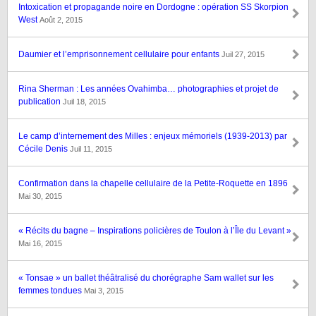
Intoxication et propagande noire en Dordogne : opération SS Skorpion
West
Août 2, 2015
Daumier et l’emprisonnement cellulaire pour enfants
Juil 27, 2015
Rina Sherman : Les années Ovahimba… photographies et projet de
publication
Juil 18, 2015
Le camp d’internement des Milles : enjeux mémoriels (1939-2013) par
Cécile Denis
Juil 11, 2015
Confirmation dans la chapelle cellulaire de la Petite-Roquette en 1896
Mai 30, 2015
« Récits du bagne – Inspirations policières de Toulon à l’Île du Levant »
Mai 16, 2015
« Tonsae » un ballet théâtralisé du chorégraphe Sam wallet sur les
femmes tondues
Mai 3, 2015