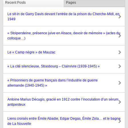
Recent Posts
Pages
Le sit-in de Garry Davis devant l’entrée de la prison du Cherche-Midi, en
1949
« Stolpersteine, présence juive en Alsace, devoir de mémoire » (actes du
colloque…)
Le « Camp nègre » de Mauzac
« La cité silencieuse, Strasbourg – Clairvivre (1939-1945) »
« Prisonniers de guerre français dans l’industrie de guerre
allemande (1940-1945) »
Antoine Marius Décugis, gracié en 1912 contre l’inoculation d’un sérum
antipesteux
Liens croisés entre Émile Abadie, Edgar Degas, Émile Zola… et le bagne
de La Nouvelle