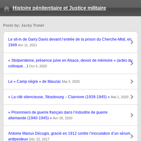
Histoire pénitentiaire et Justice militaire
Posts by: Jacky Tronel
Le sit-in de Garry Davis devant l’entrée de la prison du Cherche-Midi, en
1949
Avr 11, 2021
« Stolpersteine, présence juive en Alsace, devoir de mémoire » (actes du
colloque…)
Oct 4, 2020
Le « Camp nègre » de Mauzac
Mai 3, 2020
« La cité silencieuse, Strasbourg – Clairvivre (1939-1945) »
Mai 1, 2020
« Prisonniers de guerre français dans l’industrie de guerre
allemande (1940-1945) »
Avr 26, 2020
Antoine Marius Décugis, gracié en 1912 contre l’inoculation d’un sérum
antipesteux
Déc 22, 2017