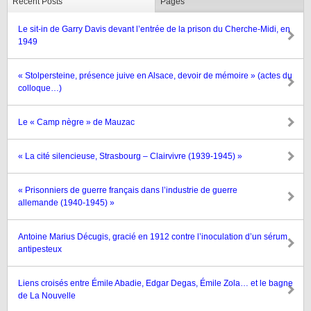
Recent Posts
Pages
Le sit-in de Garry Davis devant l’entrée de la prison du Cherche-Midi, en
1949
« Stolpersteine, présence juive en Alsace, devoir de mémoire » (actes du
colloque…)
Le « Camp nègre » de Mauzac
« La cité silencieuse, Strasbourg – Clairvivre (1939-1945) »
« Prisonniers de guerre français dans l’industrie de guerre
allemande (1940-1945) »
Antoine Marius Décugis, gracié en 1912 contre l’inoculation d’un sérum
antipesteux
Liens croisés entre Émile Abadie, Edgar Degas, Émile Zola… et le bagne
de La Nouvelle