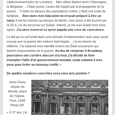
(stationnement près de Londres)… Mes cibles étaient alors l’Allemagne,
la Belgique… J’étais jeune, j’avais été happé par la propagande de la
guerre… 5 miles au dessus des populations civiles, c’était une sorte de
fantaisie…
Rien dans mon éducation ne m’avait préparé à être un
tueur.
A ma 6e mission au-dessus de Berlin, mon avion a été touché par
la DCA, j’ai du me poser en Suède. Interné, je me suis évadé trois mois
après.
J’ai alors traversé ce qu’on appelle une crise de conscience.
Le fait qu’on soit entré dans une période d’extermination avec pour seule
excuse que la guerre des nations était légale… j’ai eu besoin de
réfléchir. J’ai repensé mon identité envers les États souverains qui
étaient responsables de la guerre.
Au lieu de retourner à Broadway
poursuivre une carrière obscure d’acteur, j’ai décidé de faire
triompher l’idée d’un gouvernement mondial, seule solution à mes
yeux pour éviter un nouveau conflit.
»
De quelles manières concrètes avez-vous pris position ?
Garry Davis,
citoyen du
Monde, place
de l’Opéra,
Paris, 1948.
Photo DR.
« À 27 ans, j’ai