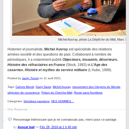
Michel Auvray, photo
La Dépêche du Midi
, Marc Sa
Historien et journaliste,
Michel Auvray
est spécialiste des relations
armées-société et des questions de paix. Collaborant à nombre de
périodiques, il a notamment publié
Objecteurs, insoumis, déserteurs.
Histoire des réfractaires en France
(Stock, 1983) et
L’Age des
casernes. Histoire et mythes du service militaire
(L’Aube, 1998).
Posted by
Jacky Tronel
on 11 avril 2021.
Tags:
Cahors Mundi
,
Garry Davis
,
Michel Auvray
,
mouvement des Citoyens du Monde
,
objection de conscience
,
Prison du Cherche-Midi
,
Route sans frontières
Categories:
Dernières parutions
,
DES HOMMES…
One Response
Personnage intéressant que je ne connaissais pas, merci pour ce partage.
by
Avocat bail
on
Fév 28, 2016 at 1 h 40 min