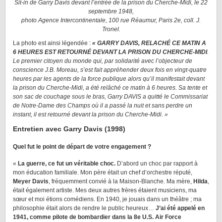
Sit-in de Garry Davis devant l’entrée de la prison du Cherche-Midi, le 22
septembre 1948,
photo Agence Intercontinentale, 100 rue Réaumur, Paris 2e, coll. J.
Tronel.
La photo est ainsi légendée :
« GARRY DAVIS, RELACHÉ CE MATIN A
6 HEURES EST RETOURNÉ DEVANT LA PRISON DU CHERCHE-MIDI
.
Le premier citoyen du monde qui, par solidarité avec l’objecteur de
conscience J.B. Moreau, s’est fait appréhender deux fois en vingt-quatre
heures par les agents de la force publique alors qu’il manifestait devant
la prison du Cherche-Midi, a été relâché ce matin à 6 heures. Sa tente et
son sac de couchage sous le bras, Garry DAVIS a quitté le Commissariat
de Notre-Dame des Champs où il a passé la nuit et sans perdre un
instant, il est retourné devant la prison du Cherche-Midi. »
Entretien avec Garry Davis (1998)
Quel fut le point de départ de votre engagement ?
«
La guerre, ce fut un véritable choc.
D’abord un choc par rapport à
mon éducation familiale. Mon père était un chef d’orchestre réputé,
Meyer Davis
, fréquemment convié à la Maison-Blanche. Ma mère,
Hilda
,
était également artiste. Mes deux autres frères étaient musiciens, ma
sœur et moi étions comédiens. En 1940, je jouais dans un théâtre ; ma
philosophie était alors de rendre le public heureux…
J’ai été appelé en
1941, comme pilote de bombardier dans la 8e U.S. Air Force