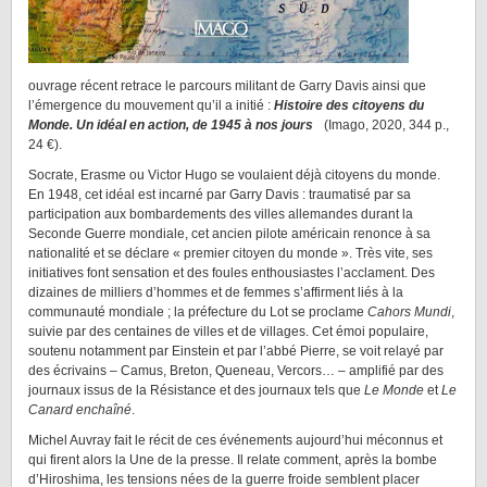
ouvrage récent retrace le parcours militant de Garry Davis ainsi que
l’émergence du mouvement qu’il a initié :
Histoire des citoyens du
Monde. Un idéal en action, de 1945 à nos jours
(Imago, 2020, 344 p.,
24 €).
Socrate, Erasme ou Victor Hugo se voulaient déjà citoyens du monde.
En 1948, cet idéal est incarné par Garry Davis : traumatisé par sa
participation aux bombardements des villes allemandes durant la
Seconde Guerre mondiale, cet ancien pilote américain renonce à sa
nationalité et se déclare « premier citoyen du monde ». Très vite, ses
initiatives font sensation et des foules enthousiastes l’acclament. Des
dizaines de milliers d’hommes et de femmes s’affirment liés à la
communauté mondiale ; la préfecture du Lot se proclame
Cahors Mundi
,
suivie par des centaines de villes et de villages. Cet émoi populaire,
soutenu notamment par Einstein et par l’abbé Pierre, se voit relayé par
des écrivains – Camus, Breton, Queneau, Vercors… – amplifié par des
journaux issus de la Résistance et des journaux tels que
Le Monde
et
Le
Canard enchaîné
.
Michel Auvray fait le récit de ces événements aujourd’hui méconnus et
qui firent alors la Une de la presse. Il relate comment, après la bombe
d’Hiroshima, les tensions nées de la guerre froide semblent placer