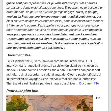
qui ne sont pas représentés ici, je vous interromps !
Mes paroles
seront sans doute insignifiantes pour vous. Et pourtant notre besoin d’un
ordre mondial ne peut être plus longtemps négligé.
Nous, le peuple,
voulons la Paix que seul un gouvernement mondial peut donner.
Les
états souverains que vous représentez ici, nous divisent et nous mènent
à l’abîme de la guerre. J’en appelle à vous pour que vous cessiez de
nous entretenir dans l’illusion de votre autorité politique.
J’en appelle à
vous pour que vous convoquiez immédiatement une Assemblée
Constituante Mondiale qui lèvera le drapeau autour duquel, tous les
hommes peuvent se rassembler : le drapeau de la souveraineté d’un
seul gouvernement pour un seul monde.
»
Document INA
Le
23 janvier 1966
, Garry Davis accordait une interview à l’ORTF,
interview dans laquelle il précisait sa vision du statut de « citoyen du
monde » et donnait ses positions sur la paix. Il montrait son passeport
mondial, qui lui accordait le statut d’apatride. C’est le papier officiel qui
lui permettait de voyager. Cette interview réalisée par la journaliste
Thérèse Alie est illustrée par des images d’archives…
Document INA
Pour aller plus loin…
Un