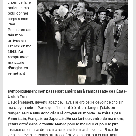
choisi de faire
parler de moi
pour donner
corps à mon
idée…
Premièrement,
dès mon
arrivée en
France en mai
1948, j’ai
rompu avec
ma patrie
d’origine en
remettant
symboliquement mon passeport américain à l’ambassade des États-
Unis
à Paris.
Deuxièmement, devenu apatride, j’avais le droit et le devoir de choisir
ma citoyenneté… Parce que l’humanité était en danger, j’étais en
danger.
Je me suis donc déclaré citoyen du monde. Je n’étais pas
Américain, Français ou Japonais. En sortant du ventre de ma mère,
j’étais entré dans la famille Monde pour le meilleur et pour le pire…
Troisièmement, j’ai dressé ma tente sur les marches de la Place de
Chaillot devant le Palais du Trocadéro, y campant jour et nuit, pour