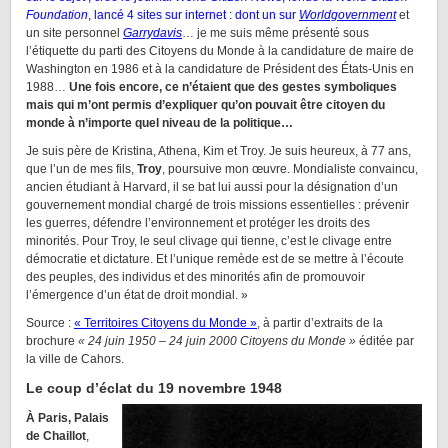
Foundation
, lancé 4 sites sur internet : dont un sur
Worldgovernment
et
un site personnel
Garrydavis
… je me suis même présenté sous
l’étiquette du parti des Citoyens du Monde à la candidature de maire de
Washington en 1986 et à la candidature de Président des États-Unis en
1988…
Une fois encore, ce n’étaient que des gestes symboliques
mais qui m’ont permis d’expliquer qu’on pouvait être citoyen du
monde à n’importe quel niveau de la politique…
Je suis père de Kristina, Athena, Kim et Troy. Je suis heureux, à 77 ans,
que l’un de mes fils,
Troy
, poursuive mon œuvre. Mondialiste convaincu,
ancien étudiant à Harvard, il se bat lui aussi pour la désignation d’un
gouvernement mondial chargé de trois missions essentielles : prévenir
les guerres, défendre l’environnement et protéger les droits des
minorités. Pour Troy, le seul clivage qui tienne, c’est le clivage entre
démocratie et dictature. Et l’unique remède est de se mettre à l’écoute
des peuples, des individus et des minorités afin de promouvoir
l’émergence d’un état de droit mondial. »
Source :
« Territoires Citoyens du Monde »
, à partir d’extraits de la
brochure
« 24 juin 1950 – 24 juin 2000 Citoyens du Monde »
éditée par
la ville de Cahors.
Le coup d’éclat du 19 novembre 1948
À Paris, Palais
de Chaillot
,