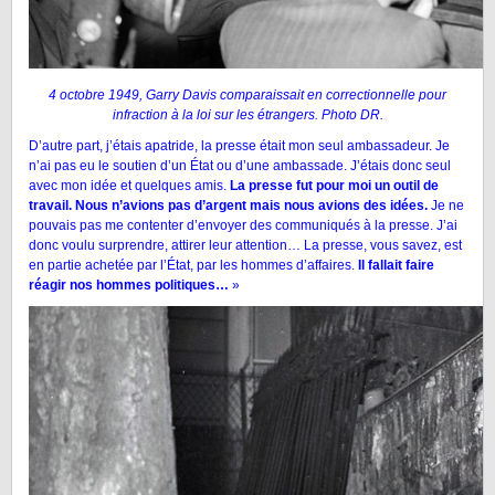
4 octobre 1949, Garry Davis comparaissait en correctionnelle pour
infraction à la loi sur les étrangers. Photo DR.
D’autre part, j’étais apatride, la presse était mon seul ambassadeur. Je
n’ai pas eu le soutien d’un État ou d’une ambassade. J’étais donc seul
avec mon idée et quelques amis.
La presse fut pour moi un outil de
travail. Nous n’avions pas d’argent mais nous avions des idées.
Je ne
pouvais pas me contenter d’envoyer des communiqués à la presse. J’ai
donc voulu surprendre, attirer leur attention… La presse, vous savez, est
en partie achetée par l’État, par les hommes d’affaires.
Il fallait faire
réagir nos hommes politiques…
»