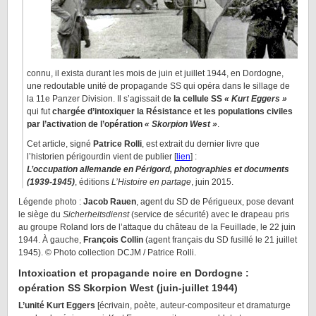
connu, il exista durant les mois de juin et juillet 1944, en Dordogne,
une redoutable unité de propagande SS qui opéra dans le sillage de
la 11e Panzer Division. Il s’agissait de
la cellule SS
« Kurt Eggers »
qui fut
chargée d’intoxiquer la Résistance et les populations civiles
par l’activation de l’opération
« Skorpion West »
.
Cet article, signé
Patrice Rolli
, est extrait du dernier livre que
l’historien périgourdin vient de publier [
lien
] :
L’occupation allemande en Périgord, photographies et documents
(1939-1945)
, éditions
L’Histoire en partage
, juin 2015.
Légende photo :
Jacob Rauen
, agent du SD de Périgueux, pose devant
le siège du
Sicherheitsdienst
(service de sécurité) avec le drapeau pris
au groupe Roland lors de l’attaque du château de la Feuillade, le 22 juin
1944. À gauche,
François Collin
(agent français du SD fusillé le 21 juillet
1945). © Photo collection DCJM / Patrice Rolli.
Intoxication et propagande noire en Dordogne :
opération SS Skorpion West (juin-juillet 1944)
L’unité Kurt Eggers
[écrivain, poète, auteur-compositeur et dramaturge