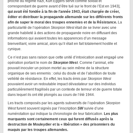
proche du régime nazi, Kurt Eggers servit comme soldat et
correspondant de guerre avant d’être tué sur le front de l’Est en 1943],
qui avait été fondée à la fin de l’année 1943, était chargée de créer,
éditer et distribuer la propagande allemande sur les différents fronts
afin de saper le moral des troupes ennemies et de la Résistance.
La
particularité de l’opération
Skorpion West
était de se livrer avec une
grande habileté à des actions de propagande noire en diffusant des
informations qui avaient toutes les apparences d’un message
bienveillant, voire amical, alors qu’il était en fait totalement hostile et
cynique.
Ce n’est pas sans raison que cette unité d’intoxication avait engagé une
opération portant le nom de
Skorpion West
. Comme l’animal, elle
pouvait inoculer un poison mortel au sein même de la structure
organique de ses ennemis : celui du doute et de l’abolition de toute
velléité de résistance. En effet, les tracts émis par
Skorpion West
pouvaient avoir un redoutable impact dévastateur sur des individus
particulièrement fragilisés par un contexte de terreur et de guerre totale
dans lequel ils ont été plongés au cours de l’été 1944.
Les tracts composés par les agents subversifs de l’opération
Skorpion
West
furent souvent signés par l’inscription
SW
suivie d’une
numérotation qui indique la chronologie de leur fabrication.
Les plus
marquants sont certainement ceux qui furent diffusés après la
destruction de Mouleydier et la « libération » des prisonniers du
maquis par les troupes allemandes.