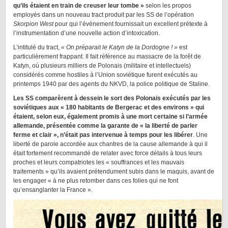
qu’ils étaient en train de creuser leur tombe »
selon les propos
employés dans un nouveau tract produit par les SS de l’opération
Skorpion West
pour qui l’événement fournissait un excellent prétexte à
l’instrumentation d’une nouvelle action d’intoxication.
L’intitulé du tract,
« On préparait le Katyn de la Dordogne ! »
est
particulièrement frappant. Il fait référence au massacre de la forêt de
Katyn, où plusieurs milliers de Polonais (militaire et intellectuels)
considérés comme hostiles à l’Union soviétique furent exécutés au
printemps 1940 par des agents du NKVD, la police politique de Staline.
Les SS comparèrent à dessein le sort des Polonais exécutés par les
soviétiques aux « 180 habitants de Bergerac et des environs » qui
étaient, selon eux, également promis à une mort certaine si l’armée
allemande, présentée comme la garante de « la liberté de parler
ferme et clair », n’était pas intervenue à temps pour les libérer
. Une
liberté de parole accordée aux chantres de la cause allemande à qui il
était fortement recommandé de relater avec force détails à tous leurs
proches et leurs compatriotes les « souffrances et les mauvais
traitements » qu’ils avaient prétendument subis dans le maquis, avant de
les engager « à ne plus retomber dans ces folies qui ne font
qu’ensanglanter la France ».