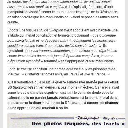
se rendre loyalement aux troupes allemandes en livrant ses armes,
l’assurance d’une amnistie complète »
. Il s’agissait, là encore, d’une
manipulation visant à semer le trouble dans les rangs de la Résistance
en faisant croire que les maquisards pouvaient déposer les armes sans
crainte.
Encore une fois, les SS de
Skorpion West
adoptaient avec habileté une
attitude qui mêlait conciliation et fermeté, proclamant
« que quiconque
poursuivra la lutte et ne déposera pas immédiatement les armes, sera
considéré comme franc-tireur et sera fusillé sans rémission »
. Ils
ajoutaient que
« les troupes allemandes poursuivront sans répit la lutte
contre les rebelles du maquis jusqu’à épuration complète »
, le terme
d’épuration ayant été « retourné » et s’appliquant ici aux maquisards.
Enfin, le tract se concluait une phrase adressée aux ex-prisonniers de
Mauzac :
« Et maintenant mes amis, au Travail et vive la France. »
Aussi redoutable qu’elle fût,
la guerre subversive menée par la cellule
SS
Skorpion West
n’en demeura pas moins un échec
. Car si elle avait
semé le doute dans les esprits en distillant le venin du doute et de la
calomnie,
elle ne parvint jamais véritablement à briser le moral de la
population et la détermination de la Résistance à casser les chaînes
d’une oppression qui touchait à sa fin
.