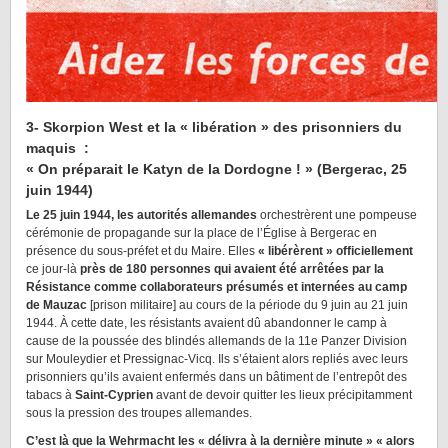
3- Skorpion West et la « libération » des prisonniers du
maquis :
« On préparait le Katyn de la Dordogne ! » (Bergerac, 25
juin 1944)
Le 25 juin 1944, les autorités allemandes
orchestrèrent une pompeuse
cérémonie de propagande sur la place de l’Église à Bergerac en
présence du sous-préfet et du Maire. Elles
« libérèrent » officiellement
ce jour-là
près de 180 personnes qui avaient été arrêtées par la
Résistance comme collaborateurs présumés et internées au camp
de Mauzac
[prison militaire] au cours de la période du 9 juin au 21 juin
1944. À cette date, les résistants avaient dû abandonner le camp à
cause de la poussée des blindés allemands de la 11e Panzer Division
sur Mouleydier et Pressignac-Vicq. Ils s’étaient alors repliés avec leurs
prisonniers qu’ils avaient enfermés dans un bâtiment de l’entrepôt des
tabacs à
Saint-Cyprien
avant de devoir quitter les lieux précipitamment
sous la pression des troupes allemandes.
C’est là que la Wehrmacht les « délivra à la dernière minute » « alors