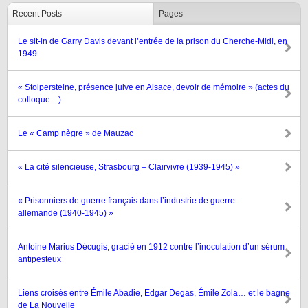
Recent Posts
Pages
Le sit-in de Garry Davis devant l’entrée de la prison du Cherche-Midi, en
1949
« Stolpersteine, présence juive en Alsace, devoir de mémoire » (actes du
colloque…)
Le « Camp nègre » de Mauzac
« La cité silencieuse, Strasbourg – Clairvivre (1939-1945) »
« Prisonniers de guerre français dans l’industrie de guerre
allemande (1940-1945) »
Antoine Marius Décugis, gracié en 1912 contre l’inoculation d’un sérum
antipesteux
Liens croisés entre Émile Abadie, Edgar Degas, Émile Zola… et le bagne
de La Nouvelle