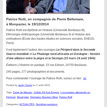
Patrice Rolli, en compagnie de Pierre Bellemare,
à Monpazier, le 19/12/2014
Patrice Rolli est diplômé en Histoire (Université Bordeaux III),
Ethnologie-Anthropologie (Université Bordeaux II) et Histoire des
civilisations (École des hautes études en sciences sociales, EHESS,
Paris).
Il est également l’auteur des ouvrages
Le Périgord dans la Seconde
Guerre mondiale
et
La Phalange nord-africaine en Dordogne : histoire
d’une alliance entre la pègre et la Gestapo (15 mars-19 août 1944)
.
Éditions L’Histoire en partage
, 15 rue Edison, 24750 Boulazac.
240 pages, 277 photographies et documents.
Pour commander l’ouvrage de Patrice Rolli, suivez ce lien :
ici
Posted by
Jacky Tronel
on 2 août 2015.
Tags:
Camp de Mauzac
,
Cellule SS Kurt Eggers
,
L'occupation allemande en
Périgord
,
Mouleydier
,
Opération Skorpion West
,
Patrice Rolli
Categories:
ACTUALITÉS
,
Dernières parutions