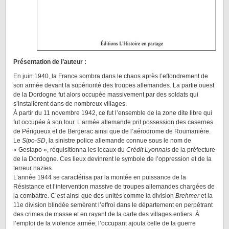
Présentation de l’auteur :
En juin 1940, la France sombra dans le chaos après l’effondrement de
son armée devant la supériorité des troupes allemandes. La partie ouest
de la Dordogne fut alors occupée massivement par des soldats qui
s’installèrent dans de nombreux villages.
À partir du 11 novembre 1942, ce fut l’ensemble de la zone dite libre qui
fut occupée à son tour. L’armée allemande prit possession des casernes
de Périgueux et de Bergerac ainsi que de l’aérodrome de Roumanière.
Le
Sipo-SD
, la sinistre police allemande connue sous le nom de
« Gestapo », réquisitionna les locaux du
Crédit Lyonnais
de la préfecture
de la Dordogne. Ces lieux devinrent le symbole de l’oppression et de la
terreur nazies.
L’année 1944 se caractérisa par la montée en puissance de la
Résistance et l’intervention massive de troupes allemandes chargées de
la combattre. C’est ainsi que des unités comme la division
Brehmer
et la
11e division blindée semèrent l’effroi dans le département en perpétrant
des crimes de masse et en rayant de la carte des villages entiers. À
l’emploi de la violence armée, l’occupant ajouta celle de la guerre