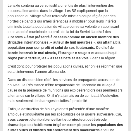
Le texte contenu au verso justifia une fois de plus l’intervention des
troupes allemandes dans le village. Les SS expliquèrent que la
population du village s’était retrouvée mise en coupe réglée par des
hordes de bandits qui n’hésitèrent pas à mobiliser pour leurs intérêts
criminels toute la population du village contre sa volonté en abolissant
toute autorité municipale au profit de la loi du Soviet.
Le chef des
« bandits » était présenté à dessein comme un ancien membre des
Brigades internationales, « auteur de huit meurtres », qui affamait la
population pour son profit et celui de ses lieutenants. Ce chef de
bande incarnait le mal absolu, l’étranger « rouge » et assassin qui
règne par la terreur, les « assassinats et les vols »
dans la région.
C’est donc pour protéger les populations civiles, et non les réprimer, que
serait intervenue l’armée allemande.
Dans un discours bien rôdé, les services de propagande accusaient de
nouveau la Résistance d’être responsable de l’incendie du village à
cause de la présence de munitions qui explosèrent lors des premiers tirs
allemands sur le village. Or, il n’y a jamais eu de combat à Mouleydier,
mais seulement des barrages installés à proximité.
Enfin, la destruction de Mouleydier est présentée d’une manière
ambiguë et inquiétante par les spécialistes de la guerre subversive. Car,
sous couvert d’un ton bienveillant et protecteur, cet épisode
dramatique est habilement érigé en exemple pour les populations des
autres villes et villages qui abriteraient des maquisards
et qui ne