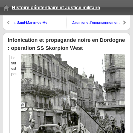
Histoire pénitentiaire et Justice militaire
« Saint-Martin-de-Ré :
Daumier et l’emprisonnement
l’embarquement des récidivistes
cellulaire pour enfants
en partance pour l’île des Pins »
Intoxication et propagande noire en Dordogne
: opération SS Skorpion West
Le
fait
est
peu