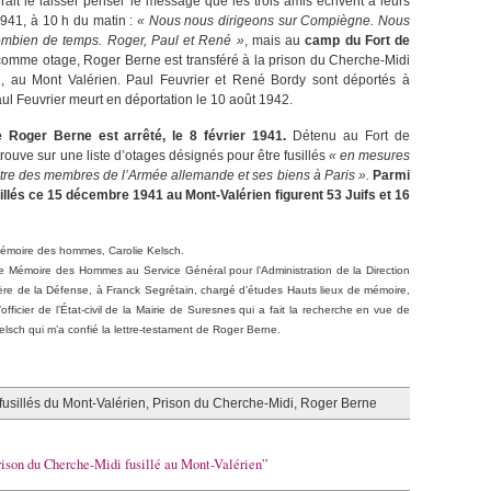
it le laisser penser le message que les trois amis écrivent à leurs
1941, à 10 h du matin :
« Nous nous dirigeons sur Compiègne. Nous
combien de temps. Roger, Paul et René »
, mais au
camp du Fort de
é comme otage, Roger Berne est transféré à la prison du Cherche-Midi
, au Mont Valérien. Paul Feuvrier et René Bordy sont déportés à
aul Feuvrier meurt en déportation le 10 août 1942.
 Roger Berne est arrêté, le 8 février 1941.
Détenu au Fort de
trouve sur une liste d’otages désignés pour être fusillés
« en mesures
ntre des membres de l’Armée allemande et ses biens à Paris ».
Parmi
illés ce 15 décembre 1941 au Mont-Valérien figurent 53 Juifs et 16
moire des hommes, Carolie Kelsch.
 Mémoire des Hommes au Service Général pour l’Administration de la Direction
tère de la Défense, à Franck Segrétain, chargé d’études Hauts lieux de mémoire,
ficier de l’État-civil de la Mairie de Suresnes qui a fait la recherche en vue de
 Kelsch qui m’a confié la lettre-testament de Roger Berne.
fusillés du Mont-Valérien
,
Prison du Cherche-Midi
,
Roger Berne
rison du Cherche-Midi fusillé au Mont-Valérien”