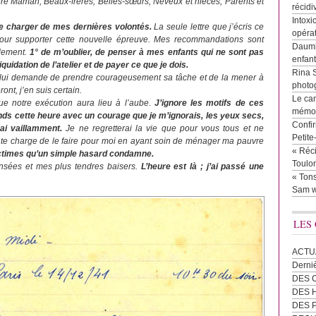
e Maman, Beaux-frères, Belles-sœurs, Neveux et nièces, Parents et
récidi
Intoxi
 te charger de mes dernières volontés.
La seule lettre que j’écris ce
opéra
pour supporter cette nouvelle épreuve. Mes recommandations sont
Daumie
lement.
1° de m’oublier, de penser à mes enfants qui ne sont pas
enfan
uidation de l’atelier et de payer ce que je dois.
Rina 
 lui demande de prendre courageusement sa tâche et de la mener à
photog
ont, j’en suis certain.
Le cam
 notre exécution aura lieu à l’aube.
J’ignore les motifs de ces
mémor
ds cette heure avec un courage que je m’ignorais, les yeux secs,
Confir
ai vaillamment.
Je ne regretterai la vie que pour vous tous et ne
Petit
 te charge de le faire pour moi en ayant soin de ménager ma pauvre
« Réci
ctimes qu’un simple hasard condamne.
Toulon
nsées et mes plus tendres baisers.
L’heure est là ; j’ai passé une
« Tons
Sam w
LES
ACTU
Derni
DES 
DES
DES 