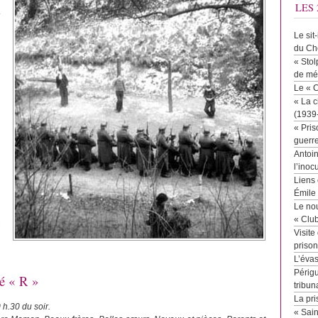
LES 
Le sit
du Ch
« Stol
de mé
Le « 
« La c
(1939
« Pris
n
guerr
Antoin
l’inoc
Liens 
Émile
Le no
« Clu
Visite
priso
L’éva
Périgu
lé « R »
tribun
La pri
 h.30 du soir.
« Sai