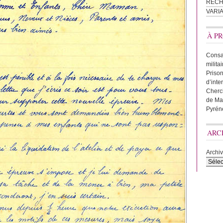
REC
VARI
À PR
Consac
milita
Prison
d’inte
Cherc
de Ma
Pyrén
ARC
Archi