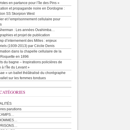
vistes en partance pour l’île des Pins »
cation et propagande noire en Dordogne :
tion SS Skorpion West
r et l’emprisonnement cellulaire pour
ts
Sherman : Les années Ovahimba…
raphies et projet de publication
p d’internement des Milles : enjeux
iels (1939-2013) par Cécile Denis
mation dans la chapelle cellulaire de la
e-Roquette en 1896
ts du bagne – Inspirations policières de
 à l’Île du Levant »
ae » un ballet théâtralisé du chorégraphe
allet sur les femmes tondues
 CATÉGORIES
ALITÉS
ères parutions
CAMPS…
 HOMMES…
PRISONS…