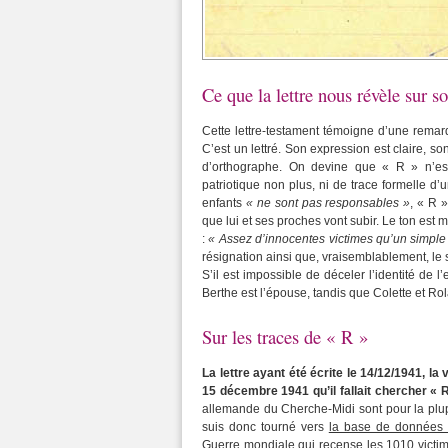
Ce que la lettre nous révèle sur 
Cette lettre-testament témoigne d’une remarq
C’est un lettré. Son expression est claire, son
d’orthographe. On devine que « R » n’e
patriotique non plus, ni de trace formelle 
enfants
« ne sont pas responsables »
, « R 
que lui et ses proches vont subir. Le ton est
:
« Assez d’innocentes victimes qu’un simpl
résignation ainsi que, vraisemblablement, le 
S’il est impossible de déceler l’identité de 
Berthe est l’épouse, tandis que Colette et Ro
Sur les traces de « R »
La lettre ayant été écrite le 14/12/1941, la 
15 décembre 1941 qu’il fallait chercher « R
allemande du Cherche-Midi sont pour la plup
suis donc tourné vers
la base de données 
Guerre mondiale
qui recense les 1010 victim