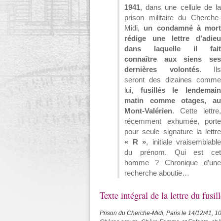
1941
, dans une cellule de la
prison militaire du Cherche-
Midi,
un condamné à mort
rédige une lettre d’adieu
dans laquelle il fait
connaître aux siens ses
dernières volontés
. Ils
seront des dizaines comme
lui,
fusillés le lendemai
matin comme otages, au
Mont-Valérien
. Cette lettre,
récemment exhumée, porte
pour seule signature la lettre
« R »
, initiale vraisemblable
du prénom. Qui est cet
homme ? Chronique d’une
recherche aboutie…
Texte intégral de la lettre du fusil
Prison du Cherche-Midi, Paris le 14/12/41, 10