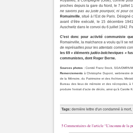
Royallieu, à Compiègne (Oise), comme pourra
proches depuis la gare du Nord, le 7 juillet 
ne savons pas au juste pourquoi, ni pour 
Romainville
, situé à l’Est de Paris. Désign
avant d’être exécuté, le 15 décembre 1941
Auschwitz dans le convoi du 6 juillet 1942. P
C’est donc pour activité communiste que
Romainville, la malchance a voulu qu’il se re
de représailles pour les attentats commis co
les 69
« éléments judéo-bolcheviques »
fus
communistes, dont Roger Berne.
Sources photos :
Comité Franz Stock, SGA/DMPA/Mé
Remerciements
à Christophe Dupont, webmestre de
de la Mémoire, du Patrimoine et des Archives, Minis
Bureau des lieux de mémoire et des nécropoles, à l’of
produire l’extrait d’acte de décès, ainsi qu’à Carolie
Tags:
dernière lettre d'un condamné à mort
,
5 Commentaires de l'article “L’inconnu de la p