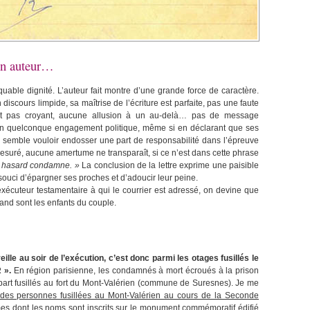
son auteur…
uable dignité. L’auteur fait montre d’une grande force de caractère.
 discours limpide, sa maîtrise de l’écriture est parfaite, pas une faute
st pas croyant, aucune allusion à un au-delà… pas de message
d’un quelconque engagement politique, même si en déclarant que ses
» semble vouloir endosser une part de responsabilité dans l’épreuve
 mesuré, aucune amertume ne transparaît, si ce n’est dans cette phrase
e hasard condamne. »
La conclusion de la lettre exprime une paisible
souci d’épargner ses proches et d’adoucir leur peine.
l’exécuteur testamentaire à qui le courrier est adressé, on devine que
land sont les enfants du couple.
veille au soir de l’exécution, c’est donc parmi les otages fusillés le
 ».
En région parisienne, les condamnés à mort écroués à la prison
art fusillés au fort du Mont-Valérien (commune de Suresnes). Je me
des personnes fusillées au Mont-Valérien au cours de la Seconde
es dont les noms sont inscrits sur le monument commémoratif édifié