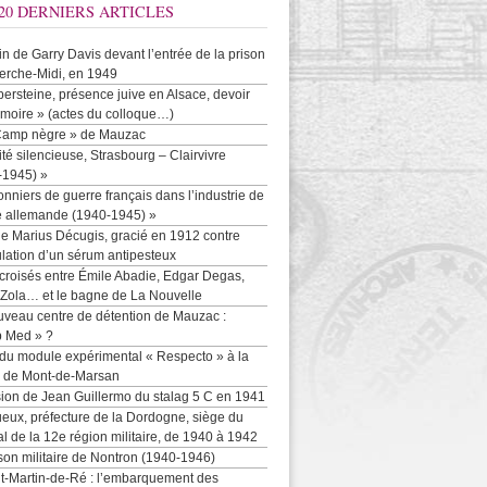
20 DERNIERS ARTICLES
-in de Garry Davis devant l’entrée de la prison
erche-Midi, en 1949
persteine, présence juive en Alsace, devoir
moire » (actes du colloque…)
Camp nègre » de Mauzac
ité silencieuse, Strasbourg – Clairvivre
-1945) »
onniers de guerre français dans l’industrie de
e allemande (1940-1945) »
e Marius Décugis, gracié en 1912 contre
ulation d’un sérum antipesteux
croisés entre Émile Abadie, Edgar Degas,
 Zola… et le bagne de La Nouvelle
uveau centre de détention de Mauzac :
b Med » ?
 du module expérimental « Respecto » à la
n de Mont-de-Marsan
sion de Jean Guillermo du stalag 5 C en 1941
eux, préfecture de la Dordogne, siège du
al de la 12e région militaire, de 1940 à 1942
son militaire de Nontron (1940-1946)
nt-Martin-de-Ré : l’embarquement des