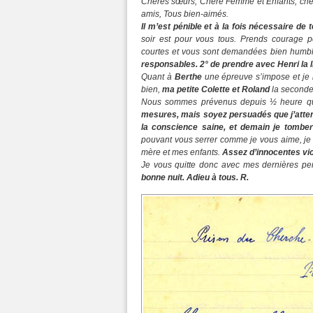
Chères sœurs, Chère Femme et Enfants, chèr
amis, Tous bien-aimés.
Il m’est pénible et à la fois nécessaire de
soir est pour vous tous. Prends courage 
courtes et vous sont demandées bien humb
responsables. 2° de prendre avec Henri la liq
Quant à
Berthe
une épreuve s’impose et je
bien,
ma petite Colette et Roland
la seconder
Nous sommes prévenus depuis ½ heure que
mesures, mais soyez persuadés que j’atten
la conscience saine, et demain je tomber
pouvant vous serrer comme je vous aime, je
mère et mes enfants.
Assez d’innocentes vi
Je vous quitte donc avec mes dernières pe
bonne nuit. Adieu à tous. R.