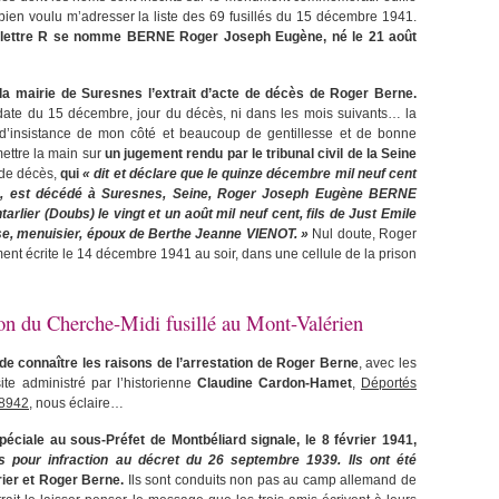
ien voulu m’adresser la liste des 69 fusillés du 15 décembre 1941.
 lettre R se nomme BERNE Roger Joseph Eugène, né le 21 août
la mairie de Suresnes l’extrait d’acte de décès de Roger Berne.
 la date du 15 décembre, jour du décès, ni dans les mois suivants… la
eu d’insistance de mon côté et beaucoup de gentillesse et de bonne
mettre la main sur
un jugement rendu par le tribunal civil de la Seine
e de décès,
qui
« dit et déclare que le quinze décembre mil neuf cent
tes, est décédé à Suresnes, Seine, Roger Joseph Eugène BERNE
rlier (Doubs) le vingt et un août mil neuf cent, fils de Just Emile
 menuisier, époux de Berthe Jeanne VIENOT. »
Nul doute, Roger
ament écrite le 14 décembre 1941 au soir, dans une cellule de la prison
son du Cherche-Midi fusillé au Mont-Valérien
e connaître les raisons de l’arrestation de Roger Berne
, avec les
ite administré par l’historienne
Claudine Cardon-Hamet
,
Déportés
18942
, nous éclaire…
éciale au sous-Préfet de Montbéliard signale, le 8 février 1941,
s pour infraction au décret du 26 septembre 1939. Ils ont été
ier et Roger Berne.
Ils sont conduits non pas au camp allemand de