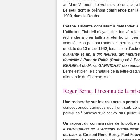
au Mont-Valérien. Le webmestre contacté a b
Le seul dont le prénom commence par la
1900, dans le Doubs.
L’étape suivante consistait à demander à 
L’officier d’État-civil n’ayant rien trouvé à
recherche a bien failli s’arrêter là. Un p
volonté de sa part ont finalement permis de 
en date du 13 mars 1942
, tenant lieu d’act
quarante et un, à dix heures, dix minu
domicilié à Pont de Roide (Doubs) né à Ponta
BERNE et de Marie GARNICHET son épouse,
Berne est bien le signataire de la lettre-test
allemande du Cherche-Midi.
Roger Berne, l’inconnu de la pri
Une recherche sur internet nous a permis d
conséquences tragiques que l’ont sait. Le s
politiques à Auschwitz, le convoi du 6 juillet 
Un rapport du commissaire de la police sp
« l’arrestation de 3 anciens communiste
écroués »
. Ce sont René Bordy, Paul Feuvr