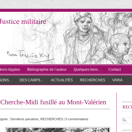
Justice militaire
ions légales
Bibliographie de l’auteur
Quelques liens…
Contact
ISONS…
DES CAMPS…
ACTUALITÉS
RECHERCHES
VARIA
 Cherche-Midi fusillé au Mont-Valérien
REC
égorie :
Dernières parutions
,
RECHERCHES
|
5 commentaires