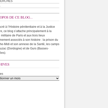
HERCHES
A
OPOS DE CE BLOG...
ré à l’Histoire pénitentiaire et à la Justice
ire, ce blog s’attache principalement à la
 militaire de Paris et aux trois lieux
rnement associés à son histoire : la prison du
he-Midi et son annexe de la Santé, les camps
uzac (Dordogne) et de Gurs (Basses-
ées).
HIVES
ves