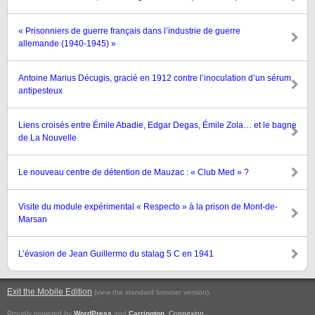
« Prisonniers de guerre français dans l’industrie de guerre
allemande (1940-1945) »
Antoine Marius Décugis, gracié en 1912 contre l’inoculation d’un sérum
antipesteux
Liens croisés entre Émile Abadie, Edgar Degas, Émile Zola… et le bagne
de La Nouvelle
Le nouveau centre de détention de Mauzac : « Club Med » ?
Visite du module expérimental « Respecto » à la prison de Mont-de-
Marsan
L’évasion de Jean Guillermo du stalag 5 C en 1941
Exit the Mobile Edition
.
(view the standard browser version)
Proudly powered by
WordPress
and
Carrington
.
Connexion