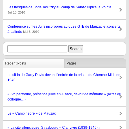
Les fresques de Boris Taslitzky au camp de Saint-Sulpice la Pointe
Juil 18, 2010
Conférence sur les Juifs incorporés au 652e GTE de Mauzac et concerts
à Lalinde
Mai 6, 2010
Recent Posts
Pages
Le sit-in de Garry Davis devant l’entrée de la prison du Cherche-Midi, en
1949
« Stolpersteine, présence juive en Alsace, devoir de mémoire » (actes du
colloque…)
Le « Camp nègre » de Mauzac
« La cité silencieuse, Strasbourg – Clairvivre (1939-1945) »