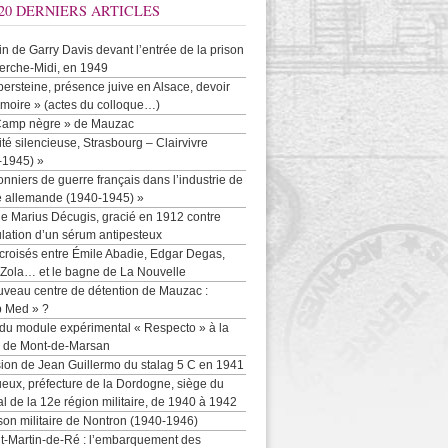
20 DERNIERS ARTICLES
-in de Garry Davis devant l’entrée de la prison
erche-Midi, en 1949
persteine, présence juive en Alsace, devoir
moire » (actes du colloque…)
Camp nègre » de Mauzac
ité silencieuse, Strasbourg – Clairvivre
-1945) »
onniers de guerre français dans l’industrie de
e allemande (1940-1945) »
e Marius Décugis, gracié en 1912 contre
ulation d’un sérum antipesteux
croisés entre Émile Abadie, Edgar Degas,
 Zola… et le bagne de La Nouvelle
uveau centre de détention de Mauzac :
b Med » ?
 du module expérimental « Respecto » à la
n de Mont-de-Marsan
sion de Jean Guillermo du stalag 5 C en 1941
eux, préfecture de la Dordogne, siège du
al de la 12e région militaire, de 1940 à 1942
son militaire de Nontron (1940-1946)
nt-Martin-de-Ré : l’embarquement des