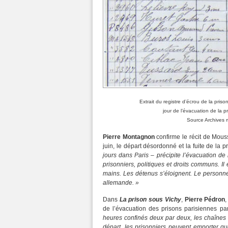
Extrait du registre d’écrou de la priso
jour de l’évacuation de la p
Source Archives m
Pierre Montagnon
confirme le récit de Mous
juin, le départ désordonné et la fuite de la p
jours dans Paris – précipite l’évacuation de
prisonniers, politiques et droits communs. 
mains. Les détenus s’éloignent. Le personnel
allemande. »
Dans
La prison sous Vichy
,
Pierre Pédron
,
de l’évacuation des prisons parisiennes p
heures confinés deux par deux, les chaînes 
départ, les prisonniers peuvent emporter que