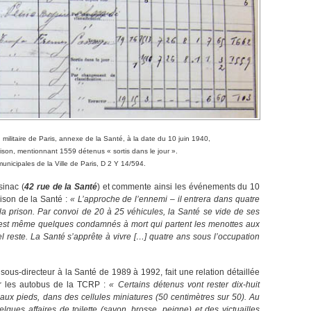
n militaire de Paris, annexe de la Santé, à la date du 10 juin 1940,
rison, mentionnant 1559 détenus « sortis dans le jour ».
unicipales de la Ville de Paris, D 2 Y 14/594.
sinac (
42 rue de la Santé
) et commente ainsi les événements du 10
rison de la Santé :
« L’approche de l’ennemi – il entrera dans quatre
 la prison. Par convoi de 20 à 25 véhicules, la Santé se vide de ses
Il est même quelques condamnés à mort qui partent les menottes aux
 reste. La Santé s’apprête à vivre […] quatre ans sous l’occupation
 sous-directeur à la Santé de 1989 à 1992, fait une relation détaillée
ar les autobus de la TCRP :
« Certains détenus vont rester dix-huit
aux pieds, dans des cellules miniatures (50 centimètres sur 50). Au
lques affaires de toilette (savon, brosse, peigne) et des victuailles