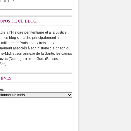
HERCHES
A
OPOS DE CE BLOG...
ré à l’Histoire pénitentiaire et à la Justice
ire, ce blog s’attache principalement à la
 militaire de Paris et aux trois lieux
rnement associés à son histoire : la prison du
he-Midi et son annexe de la Santé, les camps
uzac (Dordogne) et de Gurs (Basses-
ées).
HIVES
ves