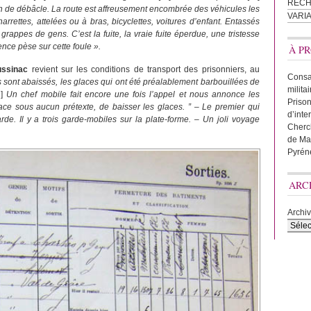
REC
n de débâcle. La route est affreusement encombrée des véhicules les
VARI
harrettes, attelées ou à bras, bicyclettes, voitures d’enfant. Entassés
rappes de gens. C’est la fuite, la vraie fuite éperdue, une tristesse
ence pèse sur cette foule ».
À PR
ssinac
revient sur les conditions de transport des prisonniers, au
Consac
 sont abaissés, les glaces qui ont été préalablement barbouillées de
milita
]
Un chef mobile fait encore une fois l’appel et nous annonce les
Prison
ace sous aucun prétexte, de baisser les glaces. ” – Le premier qui
d’inte
e. Il y a trois garde-mobiles sur la plate-forme. – Un joli voyage
Cherc
de Ma
Pyrén
ARC
Archi