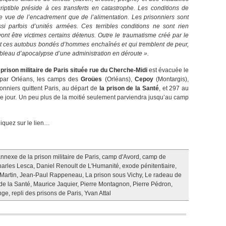
riptible préside à ces transferts en catastrophe. Les conditions de
e vue de l’encadrement que de l’alimentation. Les prisonniers sont
 parfois d’unités armées. Ces terribles conditions ne sont rien
nt être victimes certains détenus. Outre le traumatisme créé par le
lent ces autobus bondés d’hommes enchaînés et qui tremblent de peur,
leau d’apocalypse d’une administration en déroute ».
prison militaire de Paris située rue du Cherche-Midi
est évacuée le
 par Orléans, les camps des
Groües
(Orléans),
Cepoy
(Montargis),
sonniers quittent Paris, au départ de
la prison de la Santé
, et 297 au
e jour. Un peu plus de la moitié seulement parviendra jusqu’au camp
cliquez sur le lien…
nnexe de la prison militaire de Paris
,
camp d'Avord
,
camp de
arles Lesca
,
Daniel Renoult de L'Humanité
,
exode pénitentiaire
,
Martin
,
Jean-Paul Rappeneau
,
La prison sous Vichy
,
Le radeau de
de la Santé
,
Maurice Jaquier
,
Pierre Montagnon
,
Pierre Pédron
,
nge
,
repli des prisons de Paris
,
Yvan Attal