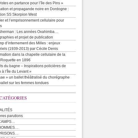
vistes en partance pour l’île des Pins »
cation et propagande noire en Dordogne :
tion SS Skorpion West
r et l’emprisonnement cellulaire pour
ts
Sherman : Les années Ovahimba…
raphies et projet de publication
p d’internement des Milles : enjeux
iels (1939-2013) par Cécile Denis
mation dans la chapelle cellulaire de la
e-Roquette en 1896
ts du bagne – Inspirations policières de
 à l’Île du Levant »
ae » un ballet théâtralisé du chorégraphe
allet sur les femmes tondues
 CATÉGORIES
ALITÉS
ères parutions
CAMPS…
 HOMMES…
PRISONS…