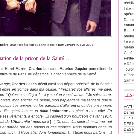
récidi
Intoxi
opéra
Daumie
enfan
Rina 
photog
Le cam
angère
,
alias
Frédéric Auger, dans le film
« Bon voyage »
, avril 2003.
mémor
Confir
ation de la prison de la Santé…
Petit
« Réci
ac
,
Henri Martin
,
Charles Lesca
et
Maurice Jaquier
permettent de
Toulon
 militaire de Paris, au départ de la prison annexe de la Santé.
« Tons
Sam w
 venge
,
Charles Lesca
décrit ainsi son départ précipité de la Santé :
]
entre en trombe dans ma cellule. “ Préparez vos affaires, me dit-il,
LES
n: “ Qu’est-ce qu’il y a ? – Il y a qu’on vous évacue ! ” Je suis atterré.
objets, mon encrier, ma plume, mon papier dans ma serviette que je
ouloirs très animés, où les gardiens s’affairent et où des prisonniers
ACTU
 file, spécialement, et
Alain Laubreaux
est placé à mon côté. En
Derni
de ses vêtements, a encore
[…]
l’aspect d’un bourgeois d’avant 1914.
DES 
ult de L’Humanité
” nous dit-il
[…]
On nous fait sortir dans la rue, qui
DES
ation et gardée par des agents et des mobiles. Nous montons dans un
DES 
bain turc
[…]
Nous attendons longuement
[…]
Enfin nous partons
[…]