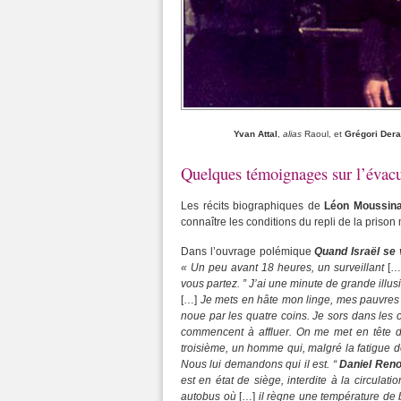
Yvan Attal
,
alias
Raoul, et
Grégori Der
Quelques témoignages sur l’évacu
Les récits biographiques de
Léon Moussin
connaître les conditions du repli de la prison
Dans l’ouvrage polémique
Quand Israël se
« Un peu avant 18 heures, un surveillant
[…
vous partez. ” J’ai une minute de grande illusio
[…]
Je mets en hâte mon linge, mes pauvres 
noue par les quatre coins. Je sors dans les c
commencent à affluer. On me met en tête de
troisième, un homme qui, malgré la fatigue 
Nous lui demandons qui il est. “
Daniel Reno
est en état de siège, interdite à la circul
autobus où
[…]
il règne une température de 