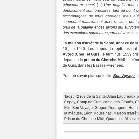
(chocolat et sucre)
[…]
Une pagaille indesc
déplacement sont précaires, tant au point d
accompagnés de leurs gardiens, mais aussi
cependant relativement aux exactions dont vo
bruit de la bataille et des avions qui survo
des exécutions sommaires parachèvent ce tab
La
maison d’arrêt de la Santé
,
annexe de la 
10 juin 1940. Les étapes du repli passent
Avord
(Cher) et
Gurs
, le terminus. 1559 pri
départ de
la prison du Cherche-Midi
, le mêm
de Gurs, dans les Basses-Pyrénées.
Pour en savoir plus sur le film
Bon Voyage
, 
Tags:
42 rue de la Santé
,
Alain Laubreaux
,
a
Cepoy
,
Camp de Gurs
,
camp des Grouës
,
Ch
Film Bon Voyage
,
Grégori Derangère
,
Henri 
la méduse
,
Léon Moussinac
,
Maison d'arrêt 
Prison du Cherche-Midi
,
Quand Israël se ve