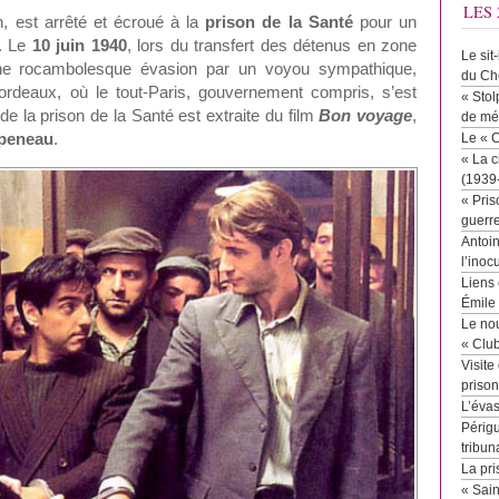
LES 
n, est arrêté et écroué à la
prison de la Santé
pour un
s. Le
10 juin 1940
, lors du transfert des détenus en zone
Le sit
 une rocambolesque évasion par un voyou sympathique,
du Ch
Bordeaux, où le tout-Paris, gouvernement compris, s’est
« Stol
e la prison de la Santé est extraite du film
Bon voyage
,
de mé
peneau
.
Le « 
« La c
(1939
« Pris
guerr
Antoin
l’inoc
Liens 
Émile
Le no
« Clu
Visite
priso
L’éva
Périgu
tribun
La pri
« Sai