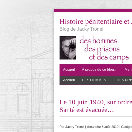
Histoire pénitentiaire et 
Blog de Jacky Tronel
Accueil
À propos de ce blog…
Ment
Accueil
DES HOMMES…
DES PR
Le 10 juin 1940, sur ordr
Santé est évacuée…
Par
Jacky Tronel
| dimanche 8 août 2010 | Catégor