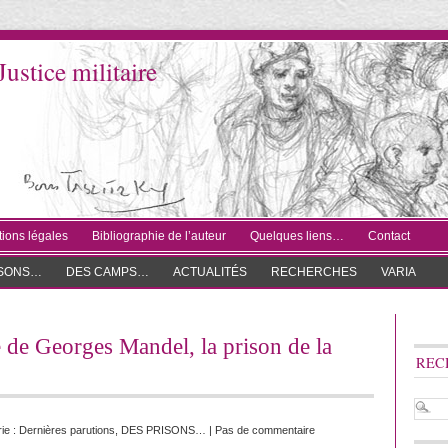
Justice militaire
ions légales
Bibliographie de l’auteur
Quelques liens…
Contact
ISONS…
DES CAMPS…
ACTUALITÉS
RECHERCHES
VARIA
e de Georges Mandel, la prison de la
REC
ie :
Dernières parutions
,
DES PRISONS…
|
Pas de commentaire