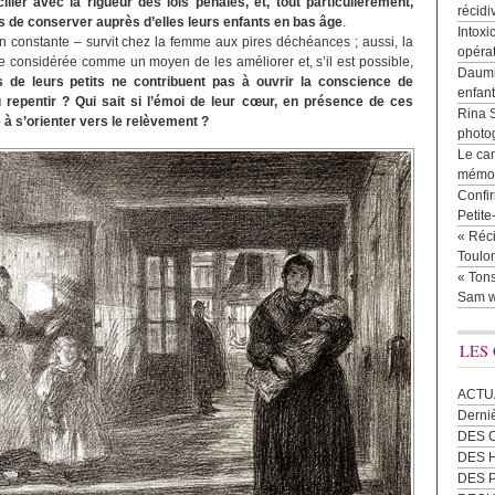
lier avec la rigueur des lois pénales, et, tout particulièrement,
récidi
 de conserver auprès d’elles leurs enfants en bas âge
.
Intoxi
on constante – survit chez la femme aux pires déchéances ; aussi, la
opéra
 considérée comme un moyen de les améliorer et, s’il est possible,
Daumie
s de leurs petits ne contribuent pas à ouvrir la conscience de
enfan
 repentir ? Qui sait si l’émoi de leur cœur, en présence de ces
Rina 
 à s’orienter vers le relèvement ?
photog
Le cam
mémor
Confir
Petit
« Réci
Toulon
« Tons
Sam w
LES
ACTU
Derni
DES 
DES
DES 