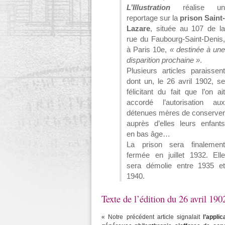
L’Illustration
réalise un
reportage sur la
prison Saint-
Lazare
, située au 107 de la
rue du Faubourg-Saint-Denis,
à Paris 10e,
« destinée à une
disparition prochaine »
.
Plusieurs articles paraissent
dont un, le 26 avril 1902, se
félicitant du fait que l’on ait
accordé l’autorisation aux
détenues mères de conserver
auprès d’elles leurs enfants
en bas âge…
La prison sera finalement
fermée en juillet 1932. Elle
sera démolie entre 1935 et
1940.
Texte de l’édition du 26 avril 19
« Notre précédent article signalait
l’appli