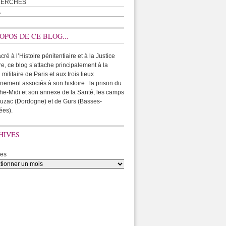
HERCHES
A
OPOS DE CE BLOG...
ré à l’Histoire pénitentiaire et à la Justice
ire, ce blog s’attache principalement à la
 militaire de Paris et aux trois lieux
rnement associés à son histoire : la prison du
he-Midi et son annexe de la Santé, les camps
uzac (Dordogne) et de Gurs (Basses-
ées).
HIVES
ves