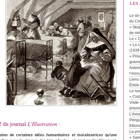
LES 
Le sit
du Ch
« Stol
de mé
Le « 
« La c
(1939
« Pris
guerr
Antoin
l’inoc
Liens 
Émile
Le no
« Clu
Visite
priso
L’éva
Périgu
02 du journal
L’Illustration
:
tribun
La pri
cation de certaines idées humanitaires et moralisatrices qu’une
« Sai