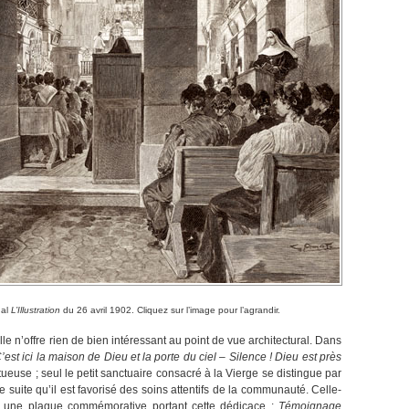
nal
L’Illustration
du 26 avril 1902. Cliquez sur l’image pour l’agrandir.
e n’offre rien de bien intéressant au point de vue architectural. Dans
’est ici la maison de Dieu et la porte du ciel – Silence ! Dieu est près
ueuse ; seul le petit sanctuaire consacré à la Vierge se distingue par
de suite qu’il est favorisé des soins attentifs de la communauté. Celle-
voto une plaque commémorative portant cette dédicace :
Témoignage