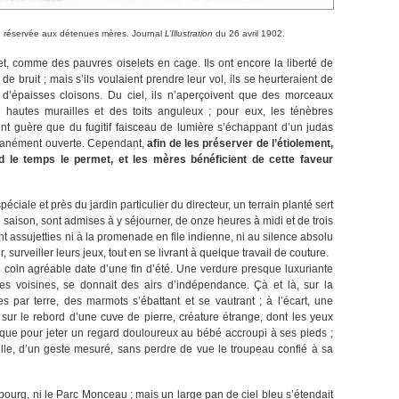
ph réservée aux détenues mères. Journal
L’Illustration
du 26 avril 1902.
et, comme des pauvres oiselets en cage. Ils ont encore la liberté de
 de bruit ; mais s’ils voulaient prendre leur vol, ils se heurteraient de
d’épaisses cloisons. Du ciel, ils n’aperçoivent que des morceaux
hautes murailles et des toits anguleux ; pour eux, les ténèbres
ent guère que du fugitif faisceau de lumière s’échappant d’un judas
tanément ouverte. Cependant,
afin de les préserver de l’étiolement,
nd le temps le permet, et les mères bénéficient de cette faveur
spéciale et près du jardin particulier du directeur, un terrain planté sert
le saison, sont admises à y séjourner, de onze heures à midi et de trois
t assujetties ni à la promenade en file indienne, ni au silence absolu
 surveiller leurs jeux, tout en se livrant à quelque travail de couture.
coin agréable date d’une fin d’été. Une verdure presque luxuriante
es voisines, se donnait des airs d’indépendance. Çà et là, sur la
 par terre, des marmots s’ébattant et se vautrant ; à l’écart, une
 sur le rebord d’une cuve de pierre, créature étrange, dont les yeux
 que pour jeter un regard douloureux au bébé accroupi à ses pieds ;
guille, d’un geste mesuré, sans perdre de vue le troupeau confié à sa
mbourg, ni le Parc Monceau ; mais un large pan de ciel bleu s’étendait