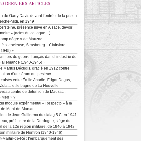
20 DERNIERS ARTICLES
-in de Garry Davis devant l’entrée de la prison
erche-Midi, en 1949
persteine, présence juive en Alsace, devoir
moire » (actes du colloque…)
Camp nègre » de Mauzac
ité silencieuse, Strasbourg – Clairvivre
-1945) »
onniers de guerre français dans l’industrie de
e allemande (1940-1945) »
e Marius Décugis, gracié en 1912 contre
ulation d’un sérum antipesteux
croisés entre Émile Abadie, Edgar Degas,
 Zola… et le bagne de La Nouvelle
uveau centre de détention de Mauzac :
b Med » ?
 du module expérimental « Respecto » à la
n de Mont-de-Marsan
sion de Jean Guillermo du stalag 5 C en 1941
eux, préfecture de la Dordogne, siège du
al de la 12e région militaire, de 1940 à 1942
son militaire de Nontron (1940-1946)
nt-Martin-de-Ré : l’embarquement des