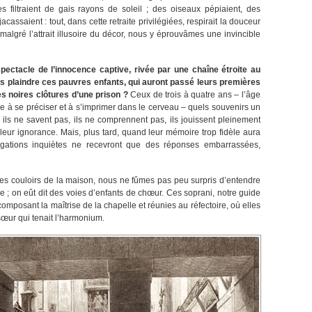
s filtraient de gais rayons de soleil ; des oiseaux pépiaient, des
cassaient : tout, dans cette retraite privilégiées, respirait la douceur
 malgré l’attrait illusoire du décor, nous y éprouvâmes une invincible
pectacle de l’innocence captive, rivée par une chaîne étroite au
s plaindre ces pauvres enfants, qui auront passé leurs premières
es noires clôtures d’une prison ?
Ceux de trois à quatre ans – l’âge
 à se préciser et à s’imprimer dans le cerveau – quels souvenirs un
, ils ne savent pas, ils ne comprennent pas, ils jouissent pleinement
leur ignorance. Mais, plus tard, quand leur mémoire trop fidèle aura
ogations inquiètes ne recevront que des réponses embarrassées,
les couloirs de la maison, nous ne fûmes pas peu surpris d’entendre
 ; on eût dit des voies d’enfants de chœur. Ces soprani, notre guide
composant la maîtrise de la chapelle et réunies au réfectoire, où elles
sœur qui tenait l’harmonium.