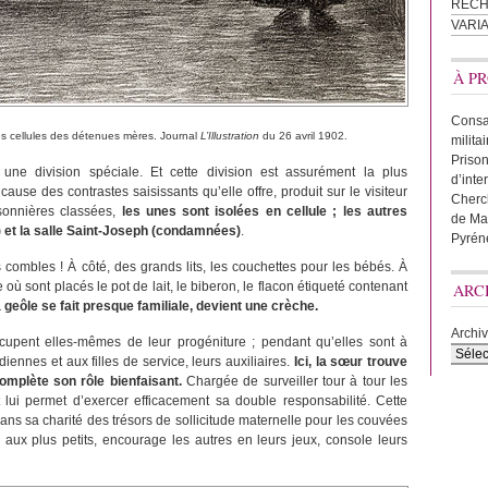
REC
VARI
À PR
Consac
les cellules des détenues mères. Journal
L’Illustration
du 26 avril 1902.
milita
Prison
une division spéciale. Et cette division est assurément la plus
d’inte
 cause des contrastes saisissants qu’elle offre, produit sur le visiteur
Cherc
isonnières classées,
les unes sont isolées en cellule ; les autres
de Ma
) et la salle Saint-Joseph (condamnées)
.
Pyrén
s combles ! À côté, des grands lits, les couchettes pour les bébés. À
 où sont placés le pot de lait, le biberon, le flacon étiqueté contenant
ARC
 geôle se fait presque familiale, devient une crèche.
Archi
cupent elles-mêmes de leur progéniture ; pendant qu’elles sont à
diennes et aux filles de service, leurs auxiliaires.
Ici, la sœur trouve
complète son rôle bienfaisant.
Chargée de surveiller tour à tour les
 lui permet d’exercer efficacement sa double responsabilité. Cette
dans sa charité des trésors de sollicitude maternelle pour les couvées
 aux plus petits, encourage les autres en leurs jeux, console leurs