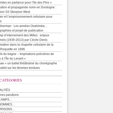
vistes en partance pour l’île des Pins »
cation et propagande noire en Dordogne :
tion SS Skorpion West
r et l’emprisonnement cellulaire pour
ts
Sherman : Les années Ovahimba…
raphies et projet de publication
p d’internement des Milles : enjeux
iels (1939-2013) par Cécile Denis
mation dans la chapelle cellulaire de la
e-Roquette en 1896
ts du bagne – Inspirations policières de
 à l’Île du Levant »
ae » un ballet théâtralisé du chorégraphe
allet sur les femmes tondues
 CATÉGORIES
ALITÉS
ères parutions
CAMPS…
 HOMMES…
PRISONS…