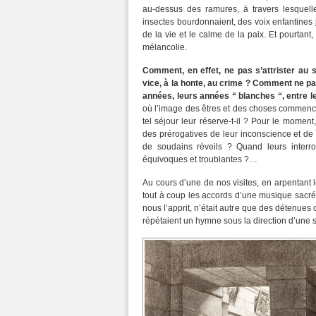
au-dessus des ramures, à travers lesquelle
insectes bourdonnaient, des voix enfantines ja
de la vie et le calme de la paix. Et pourtant,
mélancolie.
Comment, en effet, ne pas s’attrister au s
vice, à la honte, au crime ? Comment ne pa
années, leurs années “ blanches “, entre l
où l’image des êtres et des choses commence
tel séjour leur réserve-t-il ? Pour le moment
des prérogatives de leur inconscience et de 
de soudains réveils ? Quand leurs interr
équivoques et troublantes ?…
Au cours d’une de nos visites, en arpentant 
tout à coup les accords d’une musique sacrée
nous l’apprit, n’était autre que des détenues 
répétaient un hymne sous la direction d’une 