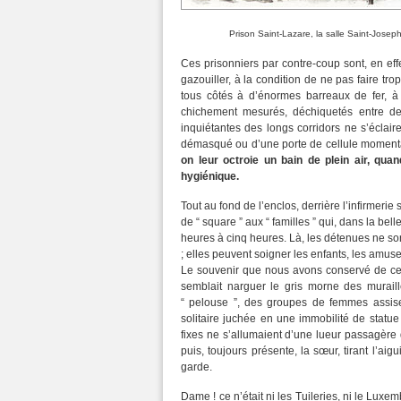
Prison Saint-Lazare, la salle Saint-Jose
Ces prisonniers par contre-coup sont, en eff
gazouiller, à la condition de ne pas faire trop
tous côtés à d’énormes barreaux de fer, à 
chichement mesurés, déchiquetés entre de 
inquiétantes des longs corridors ne s’éclair
démasqué ou d’une porte de cellule momen
on leur octroie un bain de plein air, qua
hygiénique.
Tout au fond de l’enclos, derrière l’infirmerie 
de “ square ” aux “ familles ” qui, dans la bel
heures à cinq heures. Là, les détenues ne son
; elles peuvent soigner les enfants, les amuser,
Le souvenir que nous avons conservé de ce 
semblait narguer le gris morne des muraill
“ pelouse ”, des groupes de femmes assises
solitaire juchée en une immobilité de statue
fixes ne s’allumaient d’une lueur passagère
puis, toujours présente, la sœur, tirant l’ai
garde.
Dame ! ce n’était ni les Tuileries, ni le Luxe