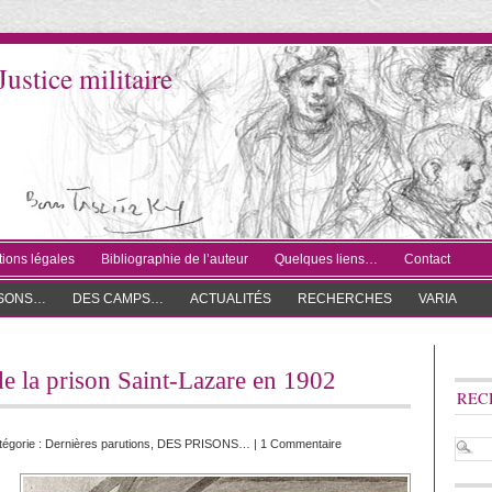
Justice militaire
ions légales
Bibliographie de l’auteur
Quelques liens…
Contact
ISONS…
DES CAMPS…
ACTUALITÉS
RECHERCHES
VARIA
de la prison Saint-Lazare en 1902
REC
égorie :
Dernières parutions
,
DES PRISONS…
|
1 Commentaire