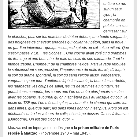
entière se rue
sur un seul
type ; la
chambrée en
pelote ; un sac
gémissant sur
le plancher, puis sur les marches de béton dehors, une boule sanglante ;
des poignées de cheveux arrachés qui collent au béton, dans la boue ;
un gardien intervient : quelques coups de pieds au cul ; et au mitard. Que
s’est-il passé ? Eh… les cloches… Une cloche avait volé cinq grammes
de fromage et une bouchée de pain du colis de son camarade. Tout le
monde frappe. L’honneur de la chambrée l’exige. Mais la rage refoulée,
le subconscient sous pression, l’impuissance du mâle frustré, disloqué,
la soif du drame spontané, la soif du sang l’exige aussi. Vengeance,
vengeance pour tout : l’uniforme fripé, les sabots, la boue, les barbelés,
les rutabagas, les coups de sifflet, les lits de femmes au lointain, les
gueuletons manqués, les coups que l’on ne boira plus jamais sur zinc
avec les copains, le journal qu’on n’achètera plus au kiosque du coin, le
poste de TSF que l’on n’écoute plus, la sonnette du cinéma qui attire les
gens libres, quelque part ; les gens libres dont on n’est plus. Alors on est
déchainé contre les voleurs de colis, et on tape dessus. On est à Mauzac
(Dordogne). On est des cloches, quoi. »
Mauzac
est un toponyme qui désigne
« la prison militaire de Paris
repliée à Mauzac »
(novembre 1940 – mai 1945).