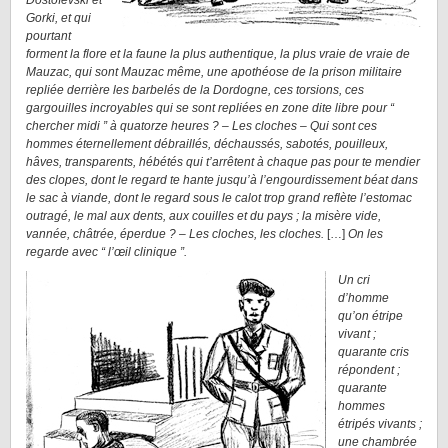
Dostoïevski et
Gorki, et qui
pourtant
forment la flore et la faune la plus authentique, la plus vraie de vraie de
Mauzac, qui sont Mauzac même, une apothéose de la prison militaire
repliée derrière les barbelés de la Dordogne, ces torsions, ces
gargouilles incroyables qui se sont repliées en zone dite libre pour “
chercher midi ” à quatorze heures ? – Les cloches – Qui sont ces
hommes éternellement débraillés, déchaussés, sabotés, pouilleux,
hâves, transparents, hébétés qui t’arrêtent à chaque pas pour te mendier
des clopes, dont le regard te hante jusqu’à l’engourdissement béat dans
le sac à viande, dont le regard sous le calot trop grand reflète l’estomac
outragé, le mal aux dents, aux couilles et du pays ; la misère vide,
vannée, châtrée, éperdue ? – Les cloches, les cloches.
[…]
On les
regarde avec “ l’œil clinique ”.
Un cri
d’homme
qu’on étripe
vivant ;
quarante cris
répondent ;
quarante
hommes
étripés vivants ;
une chambrée