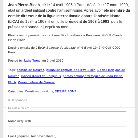
Jean Pierre-Bloch
, né le 14 avril 1905 à Paris, décédé le 17 mars 1999,
était un ardent militant contre l’antisémitisme. Après avoir été
membre du
comité directeur de la ligue internationale contre l’antisémitisme
(LICA)
de 1934 à 1968, il en fut le
président de 1968 à 1993
, puis le
président d’honneur jusqu’à sa mort.
Photos anthropométriques de Pierre Bloch réalisées à Périgueux. © Coll. Claude
Pierre-Bloch.
Dessins extraits de
L’Éclair Beleyme de Mauzac
, n° 6 d’avril 1942. © Coll. CDJC,
Paris.
Posted by
Jacky Tronel
on 9 avril 2010.
Tags:
dessins de Mauzac
,
journal de captivité de Pierre Bloch
,
L'éclair Beleyme de
Mauzac
,
maison d'arrêt de Périgueux
,
photos anthropométriques de Jean Pierre-
Bloch
,
Prison militaire de Mauzac
Categories:
Dernières parutions
,
DES PRISONS…
0 Responses
Leave a Reply
Name (required)
Email (required, but never shared)