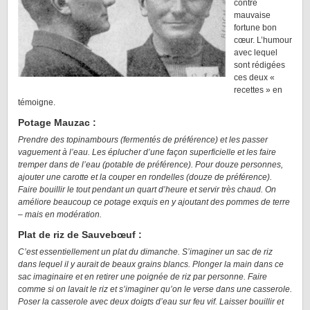
contre
mauvaise
fortune bon
cœur. L’humour
avec lequel
sont rédigées
ces deux «
recettes » en
témoigne.
Potage Mauzac :
Prendre des topinambours (fermentés de préférence) et les passer
vaguement à l’eau. Les éplucher d’une façon superficielle et les faire
tremper dans de l’eau (potable de préférence). Pour douze personnes,
ajouter une carotte et la couper en rondelles (douze de préférence).
Faire bouillir le tout pendant un quart d’heure et servir très chaud. On
améliore beaucoup ce potage exquis en y ajoutant des pommes de terre
– mais en modération.
Plat de riz de Sauvebœuf :
C’est essentiellement un plat du dimanche. S’imaginer un sac de riz
dans lequel il y aurait de beaux grains blancs. Plonger la main dans ce
sac imaginaire et en retirer une poignée de riz par personne. Faire
comme si on lavait le riz et s’imaginer qu’on le verse dans une casserole.
Poser la casserole avec deux doigts d’eau sur feu vif. Laisser bouillir et