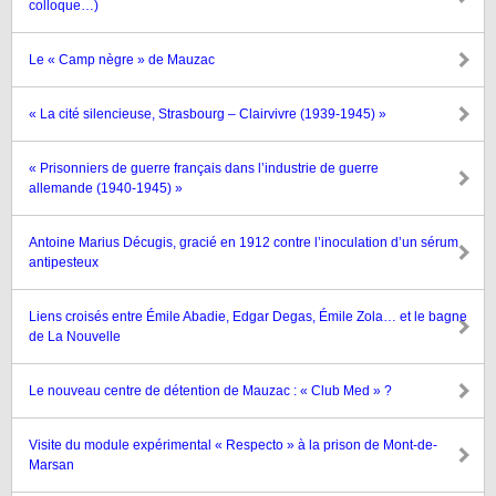
colloque…)
Le « Camp nègre » de Mauzac
« La cité silencieuse, Strasbourg – Clairvivre (1939-1945) »
« Prisonniers de guerre français dans l’industrie de guerre
allemande (1940-1945) »
Antoine Marius Décugis, gracié en 1912 contre l’inoculation d’un sérum
antipesteux
Liens croisés entre Émile Abadie, Edgar Degas, Émile Zola… et le bagne
de La Nouvelle
Le nouveau centre de détention de Mauzac : « Club Med » ?
Visite du module expérimental « Respecto » à la prison de Mont-de-
Marsan