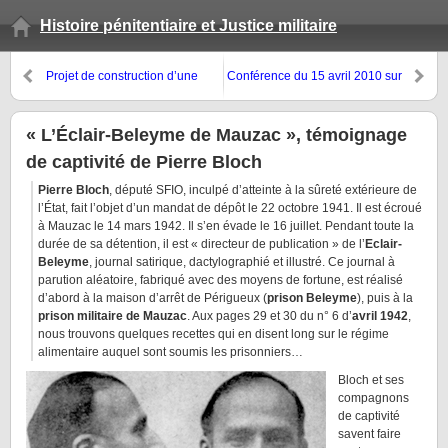
Histoire pénitentiaire et Justice militaire
Projet de construction d’une
Conférence du 15 avril 2010 sur
nouvelle prison militaire, rue du
les prisons militaires de la rue
Cherche-Midi
du Cherche-Midi
« L’Éclair-Beleyme de Mauzac », témoignage
de captivité de Pierre Bloch
Pierre Bloch
, député SFIO, inculpé d’atteinte à la sûreté extérieure de
l’État, fait l’objet d’un mandat de dépôt le 22 octobre 1941. Il est écroué
à Mauzac le 14 mars 1942. Il s’en évade le 16 juillet. Pendant toute la
durée de sa détention, il est « directeur de publication » de l’
Eclair-
Beleyme
, journal satirique, dactylographié et illustré. Ce journal à
parution aléatoire, fabriqué avec des moyens de fortune, est réalisé
d’abord à la maison d’arrêt de Périgueux (
prison Beleyme
), puis à la
prison militaire de Mauzac
. Aux pages 29 et 30 du n° 6 d’
avril 1942
,
nous trouvons quelques recettes qui en disent long sur le régime
alimentaire auquel sont soumis les prisonniers…
Bloch et ses
compagnons
de captivité
savent faire