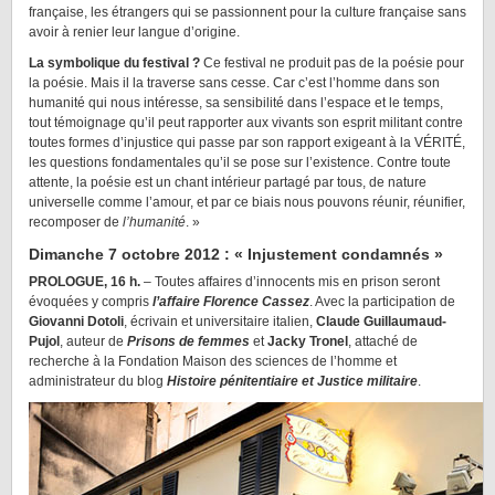
française, les étrangers qui se passionnent pour la culture française sans
avoir à renier leur langue d’origine.
La symbolique du festival ?
Ce festival ne produit pas de la poésie pour
la poésie. Mais il la traverse sans cesse. Car c’est l’homme dans son
humanité qui nous intéresse, sa sensibilité dans l’espace et le temps,
tout témoignage qu’il peut rapporter aux vivants son esprit militant contre
toutes formes d’injustice qui passe par son rapport exigeant à la VÉRITÉ,
les questions fondamentales qu’il se pose sur l’existence. Contre toute
attente, la poésie est un chant intérieur partagé par tous, de nature
universelle comme l’amour, et par ce biais nous pouvons réunir, réunifier,
recomposer de
l’humanité
. »
Dimanche 7 octobre 2012 : « Injustement condamnés »
PROLOGUE, 16 h.
– Toutes affaires d’innocents mis en prison seront
évoquées y compris
l’affaire Florence Cassez
. Avec la participation de
Giovanni Dotoli
, écrivain et universitaire italien,
Claude Guillaumaud-
Pujol
, auteur de
Prisons de femmes
et
Jacky Tronel
, attaché de
recherche à la Fondation Maison des sciences de l’homme et
administrateur du blog
Histoire pénitentiaire et Justice militaire
.