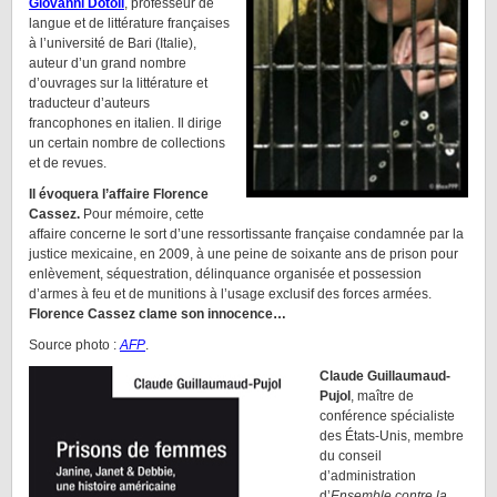
Giovanni Dotoli
, professeur de
langue et de littérature françaises
à l’université de Bari (Italie),
auteur d’un grand nombre
d’ouvrages sur la littérature et
traducteur d’auteurs
francophones en italien. Il dirige
un certain nombre de collections
et de revues.
Il évoquera l’affaire Florence
Cassez.
Pour mémoire, cette
affaire concerne le sort d’une ressortissante française condamnée par la
justice mexicaine, en 2009, à une peine de soixante ans de prison pour
enlèvement, séquestration, délinquance organisée et possession
d’armes à feu et de munitions à l’usage exclusif des forces armées.
Florence Cassez clame son innocence…
Source photo :
AFP
.
Claude Guillaumaud-
Pujol
, maître de
conférence spécialiste
des États-Unis, membre
du conseil
d’administration
d’
Ensemble contre la