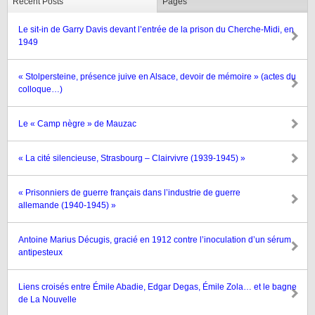
Recent Posts
Pages
Le sit-in de Garry Davis devant l’entrée de la prison du Cherche-Midi, en
1949
« Stolpersteine, présence juive en Alsace, devoir de mémoire » (actes du
colloque…)
Le « Camp nègre » de Mauzac
« La cité silencieuse, Strasbourg – Clairvivre (1939-1945) »
« Prisonniers de guerre français dans l’industrie de guerre
allemande (1940-1945) »
Antoine Marius Décugis, gracié en 1912 contre l’inoculation d’un sérum
antipesteux
Liens croisés entre Émile Abadie, Edgar Degas, Émile Zola… et le bagne
de La Nouvelle