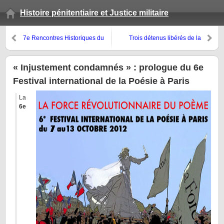
Histoire pénitentiaire et Justice militaire
7e Rencontres Historiques du
Trois détenus libérés de la
Fort du Portalet
prison militaire de Mauzac
attendaient leur train respectif…
« Injustement condamnés » : prologue du 6e
Festival international de la Poésie à Paris
La
6e