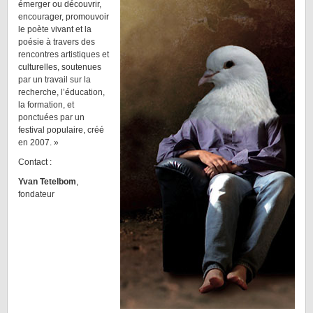
émerger ou découvrir,
encourager, promouvoir
le poète vivant et la
poésie à travers des
rencontres artistiques et
culturelles, soutenues
par un travail sur la
recherche, l’éducation,
la formation, et
ponctuées par un
festival populaire, créé
en 2007. »
Contact :
Yvan Tetelbom
,
fondateur