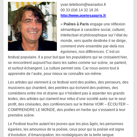
yvan.tetelbom@wanadoo.fr
00 33 (0)6 14 32 18 26
http://www.poetesaparis.fr
.
«
Poètes à Paris
engage une réflexion
sémantique à caractère social, culturel,
intellectuel et philosophique sur l’état du
monde, vers quelle destinée il se dirige,
comment vivre ensemble par-delà nos
égoïsmes, nos différences. C’est un
festival populaire. Il a pour but que les populations qui se croisaient hier,
se rencontrent aujourd’hui dans les salles comme sur scène, se parlent,
et surtout échangent. La culture permet cela. Car nous avons tout à
apprendre de l’autre, pour mieux se connaître soi-même.
Les artistes qui viennent à ce festival sont des poètes, des penseurs, des
musiciens qui chantent, des peintres qui écrivent des poèmes, des
comédiens entre rire et drame qui n’hésitent pas à arpenter les grands
textes, des artistes qui clament leur refus d’une société axée sur le seul
profit, des cinéastes, des conférenciers sur le thème VOIR – ÉCOUTER –
COMPRENDRE LE MONDE, des poètes en herbe qui s’essaient à leur
première scène.
Le Festival touche autant les jeunes que les plus âgés, les personnes
égarées, les amoureux de la poésie, ceux pour qui la poésie est signe
d’évolution, d’émancipation, les nostalgiques de la belle langue