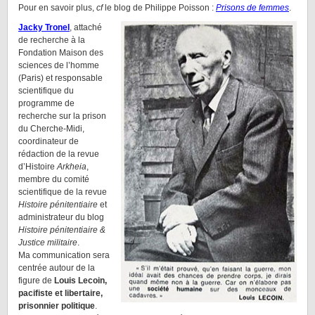
Pour en savoir plus,
cf
le blog de Philippe Poisson :
Prisons de femmes
.
Jacky Tronel
, attaché
de recherche à la
Fondation Maison des
sciences de l’homme
(Paris) et responsable
scientifique du
programme de
recherche sur la prison
du Cherche-Midi,
coordinateur de
rédaction de la revue
d’Histoire
Arkheia
,
membre du comité
scientifique de la revue
Histoire pénitentiaire
et
administrateur du blog
Histoire pénitentiaire &
Justice militaire
.
Ma communication sera
centrée autour de la
figure de
Louis Lecoin,
pacifiste et libertaire,
prisonnier politique
.