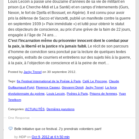
Louis Lecoin a passé une douzaine d’années de sa vie de militant en
prison (Le Cherche-Midi et La Santé) et en camps d’internements (Gurs,
Nexon, le fort de Djelfa et Bossuet, en Algérie). Il est connu pour avoir
pris la défense de Sacco et Vanzetti, publié un manifeste contre la guerre
en septembre 1939 (« Paix immédiate ») et lutté pour obtenir le statut
des objecteurs de conscience, au prix d’une grève de la faim de 22 jours,
engagée à l’âge de 74 ans…
C’est l’incarnation même du prisonnier innocent dont le combat pour
la paix, la liberté et la justice n’a jamais faibli.
Le récit de son parcours
d’homme de conviction sera ponctué par la lecture de quelques textes
engagés, extraits de courriers et entretiens sur des sujets liés à la guerre,
à la paix, à l’objection de conscience et à la peine de mort…
Posted by
Jacky Tronel
on 30 septembre 2012.
Tags:
6e Festival international de la Poésie à Paris
,
Café Le Procope
,
Claude
Guillaumaud-Pujol
,
Florence Cassez
,
Giovanni Dotoli
,
Jacky Tronel
,
La force
révolutionnaire du poème
,
Louis Lecoin
,
Poètes à Paris
,
Prisons de femmes
,
Yvan
Tetelbom
Categories:
ACTUALITÉS
,
Dernières parutions
One Response
Belle initiative que ce festival. J’y prendrais volontiers part!
by
HDP
on
Oct 9, 2012 at 4 h 50 min