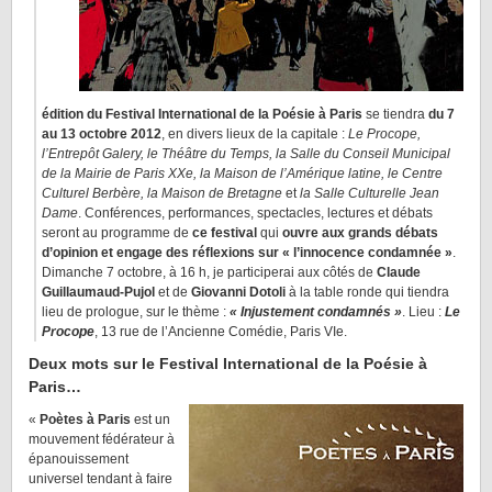
édition du Festival International de la Poésie à Paris
se tiendra
du 7
au 13 octobre 2012
, en divers lieux de la capitale :
Le Procope,
l’Entrepôt Galery, le Théâtre du Temps, la Salle du Conseil Municipal
de la Mairie de Paris XXe, la Maison de l’Amérique latine, le Centre
Culturel Berbère, la Maison de Bretagne
et
la Salle Culturelle Jean
Dame
. Conférences, performances, spectacles, lectures et débats
seront au programme de
ce festival
qui
ouvre aux grands débats
d’opinion et engage des réflexions sur « l’innocence condamnée »
.
Dimanche 7 octobre, à 16 h, je participerai aux côtés de
Claude
Guillaumaud-Pujol
et de
Giovanni Dotoli
à la table ronde qui tiendra
lieu de prologue, sur le thème :
« Injustement condamnés »
. Lieu :
Le
Procope
, 13 rue de l’Ancienne Comédie, Paris VIe.
Deux mots sur le Festival International de la Poésie à
Paris…
«
Poètes à Paris
est un
mouvement fédérateur à
épanouissement
universel tendant à faire