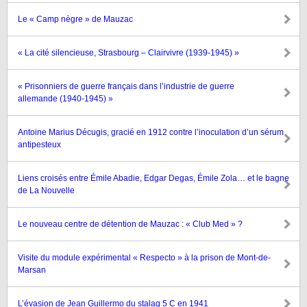
Le « Camp nègre » de Mauzac
« La cité silencieuse, Strasbourg – Clairvivre (1939-1945) »
« Prisonniers de guerre français dans l’industrie de guerre
allemande (1940-1945) »
Antoine Marius Décugis, gracié en 1912 contre l’inoculation d’un sérum
antipesteux
Liens croisés entre Émile Abadie, Edgar Degas, Émile Zola… et le bagne
de La Nouvelle
Le nouveau centre de détention de Mauzac : « Club Med » ?
Visite du module expérimental « Respecto » à la prison de Mont-de-
Marsan
L’évasion de Jean Guillermo du stalag 5 C en 1941