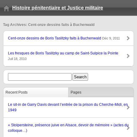
Histoire pénitentiaire et Justice militaire
Tag Archives: Cent-onze dessins faits à Buchenwald
Cent-onze dessins de Boris Taslitzky faits à Buchenwald
Déc 9, 2011
Les fresques de Boris Taslitzky au camp de Saint-Sulpice la Pointe
Juil 18, 2010
Recent Posts
Pages
Le sit-in de Garry Davis devant l’entrée de la prison du Cherche-Midi, en
1949
« Stolpersteine, présence juive en Alsace, devoir de mémoire » (actes du
colloque…)