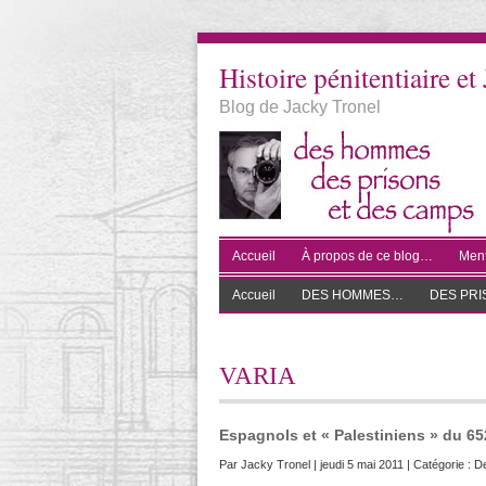
Histoire pénitentiaire et 
Blog de Jacky Tronel
Accueil
À propos de ce blog…
Ment
Accueil
DES HOMMES…
DES PR
VARIA
Espagnols et « Palestiniens » du 6
Par
Jacky Tronel
| jeudi 5 mai 2011 | Catégorie :
De