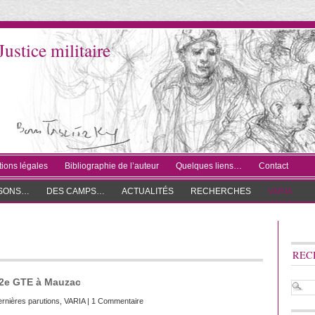
Justice militaire
ions légales
Bibliographie de l’auteur
Quelques liens…
Contact
ISONS…
DES CAMPS…
ACTUALITÉS
RECHERCHES
VARIA
REC
52e GTE à Mauzac
rnières parutions
,
VARIA
|
1 Commentaire