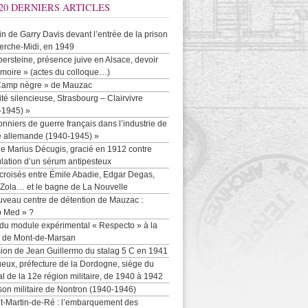
20 DERNIERS ARTICLES
-in de Garry Davis devant l’entrée de la prison
erche-Midi, en 1949
persteine, présence juive en Alsace, devoir
moire » (actes du colloque…)
Camp nègre » de Mauzac
ité silencieuse, Strasbourg – Clairvivre
-1945) »
onniers de guerre français dans l’industrie de
e allemande (1940-1945) »
e Marius Décugis, gracié en 1912 contre
ulation d’un sérum antipesteux
croisés entre Émile Abadie, Edgar Degas,
 Zola… et le bagne de La Nouvelle
uveau centre de détention de Mauzac :
b Med » ?
 du module expérimental « Respecto » à la
n de Mont-de-Marsan
sion de Jean Guillermo du stalag 5 C en 1941
eux, préfecture de la Dordogne, siège du
al de la 12e région militaire, de 1940 à 1942
son militaire de Nontron (1940-1946)
nt-Martin-de-Ré : l’embarquement des