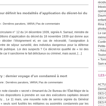
récidi
Intoxi
opéra
ieur définit les modalités d’application du décret-loi du
Daumie
enfan
e :
Dernières parutions
,
VARIA
|
Pas de commentaire
Rina 
photog
 circulaire n° 12 du 14 décembre 1939, signée A. Sarraut, ministre de
Le cam
conditions d’application du décret du 18 novembre 1939 qui donne aux
mémor
e décider l’éloignement et, en cas de nécessité, l’assignation à
Confir
ntre de séjour surveillé, des individus dangereux pour la défense
Petit
ité publique. Loi des suspects ? Ce décret-loi qualifié de « loi des
« Réci
de car il sanctionne le fait délictueux ou criminel, mais aussi, […]
Toulon
« Tons
Sam w
LES
Ivry : dernier voyage d’un condamné à mort
rie :
Dernières parutions
,
VARIA
|
Pas de commentaire
ACTU
Derni
e note classée « secret » émanant du 2e Bureau de l’État-Major de la
DES 
t les dispositions à prendre en vue des exécutions capitales devant
DES
’Ivry… Le 11 mars, une nouvelle note de service signée du Général
DES 
 « seuls sont fusillés les militaires ou assimilés condamnés par les