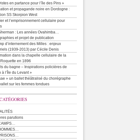
vistes en partance pour l’île des Pins »
cation et propagande noire en Dordogne :
tion SS Skorpion West
r et l’emprisonnement cellulaire pour
ts
Sherman : Les années Ovahimba…
raphies et projet de publication
p d’internement des Milles : enjeux
iels (1939-2013) par Cécile Denis
mation dans la chapelle cellulaire de la
e-Roquette en 1896
ts du bagne – Inspirations policières de
 à l’Île du Levant »
ae » un ballet théâtralisé du chorégraphe
allet sur les femmes tondues
 CATÉGORIES
ALITÉS
ères parutions
CAMPS…
 HOMMES…
PRISONS…