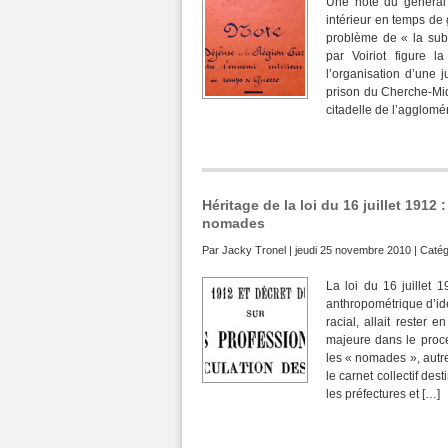
Une note du général 
intérieur en temps de 
problème de « la sub
par Voiriot figure l
l’organisation d’une j
prison du Cherche-Midi,
citadelle de l’agglomér
Héritage de la loi du 16 juillet 1912
nomades
Par
Jacky Tronel
| jeudi 25 novembre 2010 | Catég
La loi du 16 juillet 
anthropométrique d’iden
racial, allait rester 
majeure dans le proces
les « nomades », autre
le carnet collectif des
les préfectures et […]