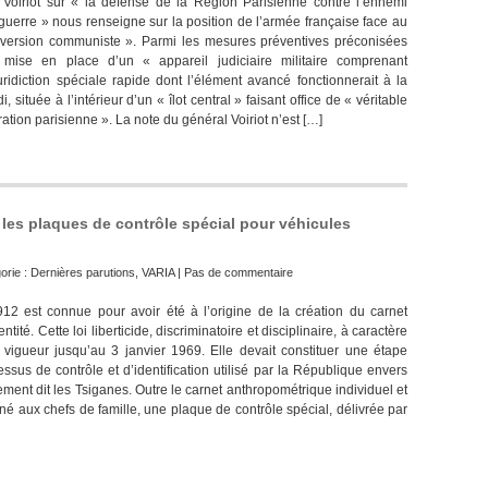
Voiriot sur « la défense de la Région Parisienne contre l’ennemi
guerre » nous renseigne sur la position de l’armée française face au
version communiste ». Parmi les mesures préventives préconisées
a mise en place d’un « appareil judiciaire militaire comprenant
uridiction spéciale rapide dont l’élément avancé fonctionnerait à la
 située à l’intérieur d’un « îlot central » faisant office de « véritable
ation parisienne ». La note du général Voiriot n’est […]
 : les plaques de contrôle spécial pour véhicules
orie :
Dernières parutions
,
VARIA
|
Pas de commentaire
1912 est connue pour avoir été à l’origine de la création du carnet
tité. Cette loi liberticide, discriminatoire et disciplinaire, à caractère
en vigueur jusqu’au 3 janvier 1969. Elle devait constituer une étape
sus de contrôle et d’identification utilisé par la République envers
ment dit les Tsiganes. Outre le carnet anthropométrique individuel et
tiné aux chefs de famille, une plaque de contrôle spécial, délivrée par