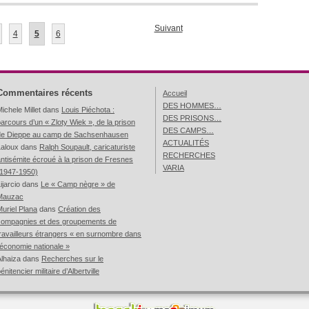
Suivant
4
5
6
Commentaires récents
Accueil
DES HOMMES…
ichele Millet
dans
Louis Piéchota :
DES PRISONS…
arcours d’un « Zloty Wiek », de la prison
DES CAMPS…
de Dieppe au camp de Sachsenhausen
ACTUALITÉS
Laloux
dans
Ralph Soupault, caricaturiste
RECHERCHES
ntisémite écroué à la prison de Fresnes
VARIA
(1947-1950)
ijarcio
dans
Le « Camp nègre » de
Mauzac
uriel Plana
dans
Création des
compagnies et des groupements de
ravailleurs étrangers « en surnombre dans
’économie nationale »
lhaiza
dans
Recherches sur le
énitencier militaire d’Albertville