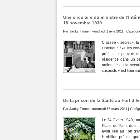
Une circulaire du ministre de l’Intér
18 novembre 1939
Par
Jacky Tronel
| vendredi 1 avril 2011 | Catégori
Classée « secret », la
l’Intérieur, fixe les 
préfets le pouvoir d
résidence dans un ce
nationale ou la sécur
suspects » est libertici
De la prison de la Santé au Fort d’
Par
Jacky Tronel
| mercredi 16 mars 2011 | Catégo
Le 24 février 1940, un
Place de Paris défini
avoir lieu au Fort d
Herbillon précise que