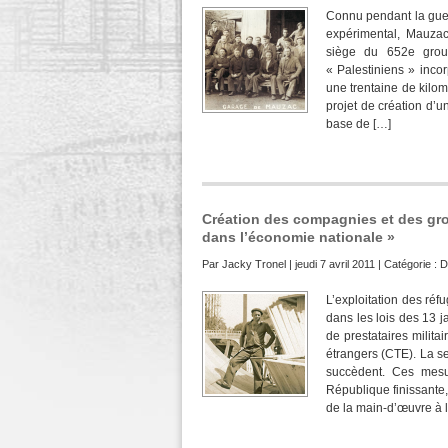
Connu pendant la guerr
expérimental, Mauzac
siège du 652e group
« Palestiniens » inc
une trentaine de kilom
projet de création d’
base de […]
Création des compagnies et des gro
dans l’économie nationale »
Par
Jacky Tronel
| jeudi 7 avril 2011 | Catégorie :
D
L’exploitation des réf
dans les lois des 13 j
de prestataires milit
étrangers (CTE). La s
succèdent. Ces mesu
République finissante,
de la main-d’œuvre à l