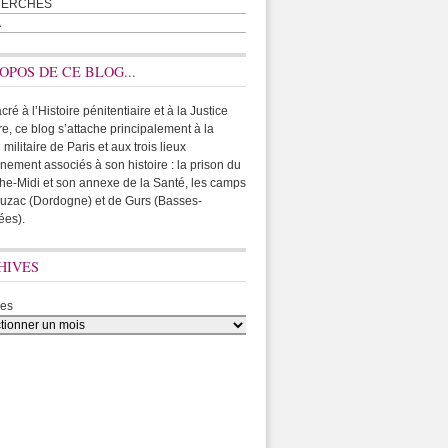
HERCHES
A
OPOS DE CE BLOG...
ré à l’Histoire pénitentiaire et à la Justice
ire, ce blog s’attache principalement à la
 militaire de Paris et aux trois lieux
rnement associés à son histoire : la prison du
he-Midi et son annexe de la Santé, les camps
uzac (Dordogne) et de Gurs (Basses-
ées).
HIVES
ves