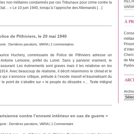
REC
t les non militaires condamnés par ces Tribunaux pour crime contre la
VARI
’Etat… » Le 10 juin 1940, lorsqu’à l’approche des Allemands […]
À PR
Consac
ice de Pithiviers, le 20 mai 1940
milita
Prison
orie :
Dernières parutions
,
VARIA
|
2 commentaires
d’inte
Cherc
rice Huchery, commissaire de Police de Pithiviers adresse un
de Ma
Antoine Lemoine, préfet du Loiret. Sans y parvenir vraiment, le
Pyrén
assurant. Les événements sont graves mais il les relativise en les
914. Avec beaucoup de réalisme, il décrit néanmoins le climat et le
 qui s’annonce critique, prélude à l’exode massif et traumatisant du
ARC
 le point de s’abattre sur « le peuple du désastre »… Texte intégral
Archi
arisienne contre l’ennemi intérieur en cas de guerre »
gorie :
Dernières parutions
,
VARIA
|
1 Commentaire