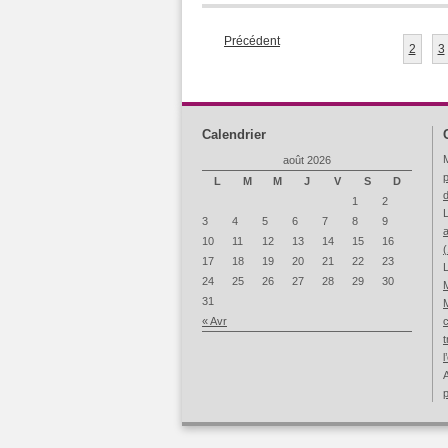
Précédent
2
3
Calendrier
M
août 2026
p
L
M
M
J
V
S
D
1
2
3
4
5
6
7
8
9
a
10
11
12
13
14
15
16
17
18
19
20
21
22
23
L
24
25
26
27
28
29
30
31
M
« Avr
t
l
A
p