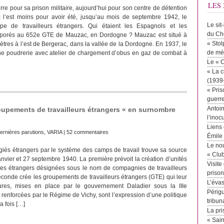
LES 
e pour sa prison militaire, aujourd’hui pour son centre de détention
 l’est moins pour avoir été, jusqu’au mois de septembre 1942, le
Le sit
e de travailleurs étrangers. Qui étaient les Espagnols et les
du Ch
orporés au 652e GTE de Mauzac, en Dordogne ? Mauzac est situé à
« Stol
ètres à l’est de Bergerac, dans la vallée de la Dordogne. En 1937, le
de mé
une poudrerie avec atelier de chargement d’obus en gaz de combat à
Le « 
« La c
(1939
« Pris
guerr
Antoin
upements de travailleurs étrangers « en surnombre
l’inoc
Liens 
ernières parutions
,
VARIA
|
52 commentaires
Émile
Le no
ugiés étrangers par le système des camps de travail trouve sa source
« Clu
anvier et 27 septembre 1940. La première prévoit la création d’unités
Visite
aires étrangers désignées sous le nom de compagnies de travailleurs
priso
econde crée les groupements de travailleurs étrangers (GTE) qui leur
L’éva
res, mises en place par le gouvernement Daladier sous la IIIe
Périgu
 renforcées par le Régime de Vichy, sont l’expression d’une politique
tribun
a fois […]
La pri
« Sai