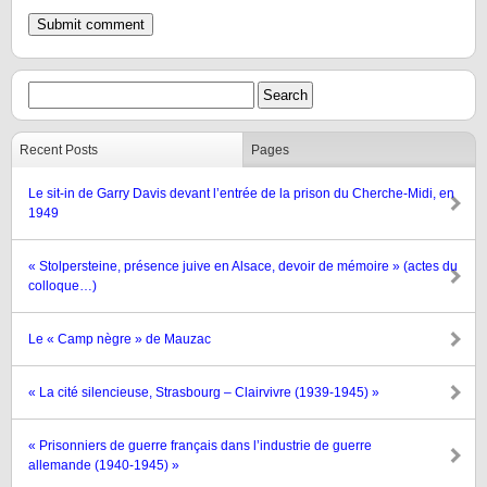
Recent Posts
Pages
Le sit-in de Garry Davis devant l’entrée de la prison du Cherche-Midi, en
1949
« Stolpersteine, présence juive en Alsace, devoir de mémoire » (actes du
colloque…)
Le « Camp nègre » de Mauzac
« La cité silencieuse, Strasbourg – Clairvivre (1939-1945) »
« Prisonniers de guerre français dans l’industrie de guerre
allemande (1940-1945) »