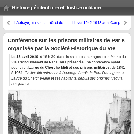
Histoire pénitentiaire et Justice militaire
L’Abbaye, maison d’arrêt et de
L’hiver 1942-1943 au « Camp
discipline militaire à Saint-
de Mauzac »
Germain-des-Prés
Conférence sur les prisons militaires de Paris
organisée par la Société Historique du VIe
Le 15 avril 2010
, à 18 h.30, dans la salle des mariages de la Mairie du
VIe arrondissement de Paris, sera présentée une conférence ayant
pour titre :
La rue du Cherche-Midi et ses prisons militaires, de 1841
à 1961
. Ce titre fait référence à l’ouvrage érudit de Paul Fromageot : «
La rue du Cherche-Midi et ses habitants, depuis ses origines jusqu’à
nos jours ».