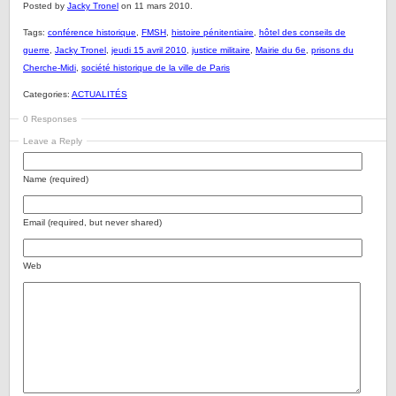
Posted by
Jacky Tronel
on 11 mars 2010.
Tags:
conférence historique
,
FMSH
,
histoire pénitentiaire
,
hôtel des conseils de
guerre
,
Jacky Tronel
,
jeudi 15 avril 2010
,
justice militaire
,
Mairie du 6e
,
prisons du
Cherche-Midi
,
société historique de la ville de Paris
Categories:
ACTUALITÉS
0 Responses
Leave a Reply
Name (required)
Email (required, but never shared)
Web