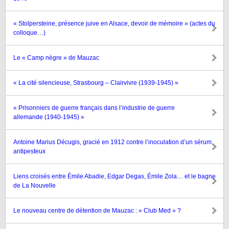
« Stolpersteine, présence juive en Alsace, devoir de mémoire » (actes du
colloque…)
Le « Camp nègre » de Mauzac
« La cité silencieuse, Strasbourg – Clairvivre (1939-1945) »
« Prisonniers de guerre français dans l’industrie de guerre
allemande (1940-1945) »
Antoine Marius Décugis, gracié en 1912 contre l’inoculation d’un sérum
antipesteux
Liens croisés entre Émile Abadie, Edgar Degas, Émile Zola… et le bagne
de La Nouvelle
Le nouveau centre de détention de Mauzac : « Club Med » ?