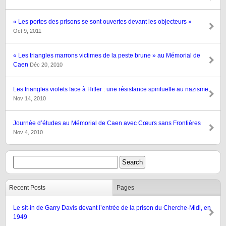
« Les portes des prisons se sont ouvertes devant les objecteurs »
Oct 9, 2011
« Les triangles marrons victimes de la peste brune » au Mémorial de
Caen
Déc 20, 2010
Les triangles violets face à Hitler : une résistance spirituelle au nazisme
Nov 14, 2010
Journée d’études au Mémorial de Caen avec Cœurs sans Frontières
Nov 4, 2010
Recent Posts
Pages
Le sit-in de Garry Davis devant l’entrée de la prison du Cherche-Midi, en
1949