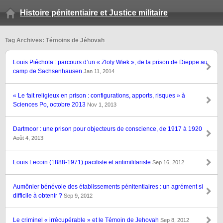
Histoire pénitentiaire et Justice militaire
Tag Archives: Témoins de Jéhovah
Louis Piéchota : parcours d’un « Zloty Wiek », de la prison de Dieppe au
camp de Sachsenhausen
Jan 11, 2014
« Le fait religieux en prison : configurations, apports, risques » à
Sciences Po, octobre 2013
Nov 1, 2013
Dartmoor : une prison pour objecteurs de conscience, de 1917 à 1920
Août 4, 2013
Louis Lecoin (1888-1971) pacifiste et antimilitariste
Sep 16, 2012
Aumônier bénévole des établissements pénitentiaires : un agrément si
difficile à obtenir ?
Sep 9, 2012
Le criminel « irrécupérable » et le Témoin de Jehovah
Sep 8, 2012