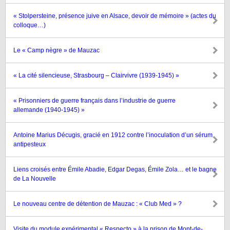
« Stolpersteine, présence juive en Alsace, devoir de mémoire » (actes du
colloque…)
Le « Camp nègre » de Mauzac
« La cité silencieuse, Strasbourg – Clairvivre (1939-1945) »
« Prisonniers de guerre français dans l’industrie de guerre
allemande (1940-1945) »
Antoine Marius Décugis, gracié en 1912 contre l’inoculation d’un sérum
antipesteux
Liens croisés entre Émile Abadie, Edgar Degas, Émile Zola… et le bagne
de La Nouvelle
Le nouveau centre de détention de Mauzac : « Club Med » ?
Visite du module expérimental « Respecto » à la prison de Mont-de-