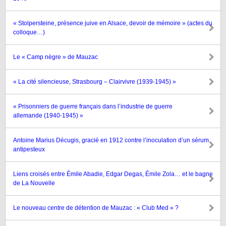
« Stolpersteine, présence juive en Alsace, devoir de mémoire » (actes du
colloque…)
Le « Camp nègre » de Mauzac
« La cité silencieuse, Strasbourg – Clairvivre (1939-1945) »
« Prisonniers de guerre français dans l’industrie de guerre
allemande (1940-1945) »
Antoine Marius Décugis, gracié en 1912 contre l’inoculation d’un sérum
antipesteux
Liens croisés entre Émile Abadie, Edgar Degas, Émile Zola… et le bagne
de La Nouvelle
Le nouveau centre de détention de Mauzac : « Club Med » ?