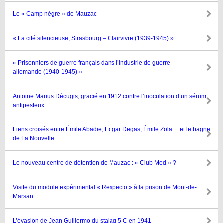
Le « Camp nègre » de Mauzac
« La cité silencieuse, Strasbourg – Clairvivre (1939-1945) »
« Prisonniers de guerre français dans l’industrie de guerre
allemande (1940-1945) »
Antoine Marius Décugis, gracié en 1912 contre l’inoculation d’un sérum
antipesteux
Liens croisés entre Émile Abadie, Edgar Degas, Émile Zola… et le bagne
de La Nouvelle
Le nouveau centre de détention de Mauzac : « Club Med » ?
Visite du module expérimental « Respecto » à la prison de Mont-de-
Marsan
L’évasion de Jean Guillermo du stalag 5 C en 1941