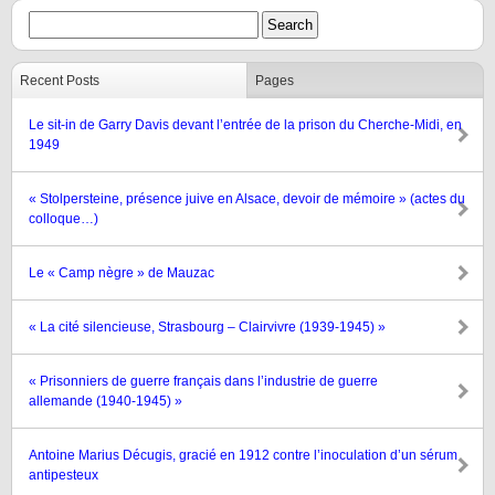
Recent Posts
Pages
Le sit-in de Garry Davis devant l’entrée de la prison du Cherche-Midi, en
1949
« Stolpersteine, présence juive en Alsace, devoir de mémoire » (actes du
colloque…)
Le « Camp nègre » de Mauzac
« La cité silencieuse, Strasbourg – Clairvivre (1939-1945) »
« Prisonniers de guerre français dans l’industrie de guerre
allemande (1940-1945) »
Antoine Marius Décugis, gracié en 1912 contre l’inoculation d’un sérum
antipesteux