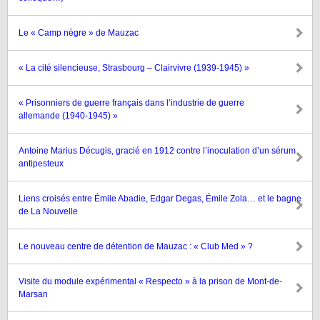
Le « Camp nègre » de Mauzac
« La cité silencieuse, Strasbourg – Clairvivre (1939-1945) »
« Prisonniers de guerre français dans l’industrie de guerre
allemande (1940-1945) »
Antoine Marius Décugis, gracié en 1912 contre l’inoculation d’un sérum
antipesteux
Liens croisés entre Émile Abadie, Edgar Degas, Émile Zola… et le bagne
de La Nouvelle
Le nouveau centre de détention de Mauzac : « Club Med » ?
Visite du module expérimental « Respecto » à la prison de Mont-de-
Marsan