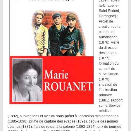
Javerlhac-et-
la-Chapelle-
Saint-Robert,
Dordogne) :
Projet de
création de la
colonie et
autorisation
(1876), visite
du directeur
des prisons
(1877),
formation du
conseil de
surveillance
(1879),
situation de
l’instruction
primaire
(1881), rapport
sur le Service
médical
(1892), subventions et avis du sous-préfet à l’occasion des demandes
(1885-1898), prime de capture des évadés (1891), pécule des jeunes
détenus (1881), frais de retour à la colonie (1893-1894), prix de journée