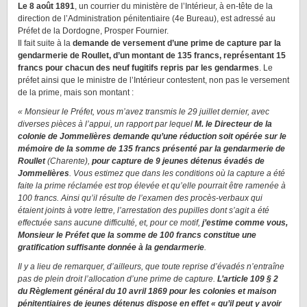
Le 8 août 1891
, un courrier du ministère de l’Intérieur, à en-tête de la
direction de l’Administration pénitentiaire (4e Bureau), est adressé au
Préfet de la Dordogne, Prosper Fournier.
Il fait suite à la
demande de versement d’une prime de capture par la
gendarmerie de Roullet, d’un montant de 135 francs, représentant 15
francs pour chacun des neuf fugitifs repris par les gendarmes
. Le
préfet ainsi que le ministre de l’Intérieur contestent, non pas le versement
de la prime, mais son montant :
« Monsieur le Préfet, vous m’avez transmis le 29 juillet dernier, avec
diverses pièces à l’appui, un rapport par lequel
M. le Directeur de la
colonie de Jommelières demande qu’une réduction soit opérée sur le
mémoire de la somme de 135 francs présenté par la gendarmerie de
Roullet
(Charente),
pour capture de 9 jeunes détenus évadés de
Jommelières
. Vous estimez que dans les conditions où la capture a été
faite la prime réclamée est trop élevée et qu’elle pourrait être ramenée à
100 francs. Ainsi qu’il résulte de l’examen des procès-verbaux qui
étaient joints à votre lettre, l’arrestation des pupilles dont s’agit a été
effectuée sans aucune difficulté, et, pour ce motif,
j’estime comme vous,
Monsieur le Préfet que la somme de 100 francs constitue une
gratification suffisante donnée à la gendarmerie
.
Il y a lieu de remarquer, d’ailleurs, que toute reprise d’évadés n’entraîne
pas de plein droit l’allocation d’une prime de capture.
L’article 109 § 2
du
Règlement général du 10 avril 1869 pour les colonies et maison
pénitentiaires de jeunes détenus
dispose en effet « qu’il peut y avoir