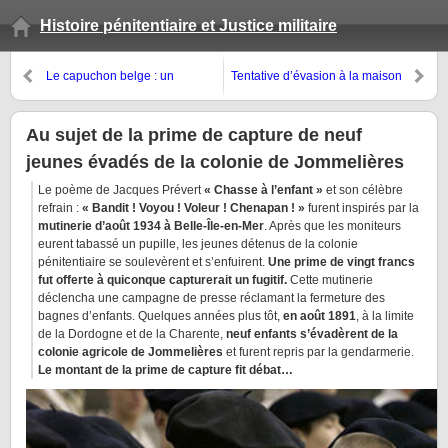
Histoire pénitentiaire et Justice militaire
Le capuchon belge : un
Tentative d’évasion à la maison
accessoire du costume pénal de
de justice militaire de la rue du
1875 à 1950
Cherche-Midi
Au sujet de la prime de capture de neuf
jeunes évadés de la colonie de Jommelières
Le poème de Jacques Prévert
« Chasse à l’enfant »
et son célèbre
refrain :
« Bandit ! Voyou ! Voleur ! Chenapan ! »
furent inspirés par la
mutinerie d’août 1934 à Belle-Île-en-Mer
. Après que les moniteurs
eurent tabassé un pupille, les jeunes détenus de la colonie
pénitentiaire se soulevèrent et s’enfuirent.
Une prime de vingt francs
fut offerte à quiconque capturerait un fugitif.
Cette mutinerie
déclencha une campagne de presse réclamant la fermeture des
bagnes d’enfants. Quelques années plus tôt,
en août 1891
, à la limite
de la Dordogne et de la Charente,
neuf enfants s’évadèrent de la
colonie agricole de Jommelières
et furent repris par la gendarmerie.
Le montant de la prime de capture fit débat…