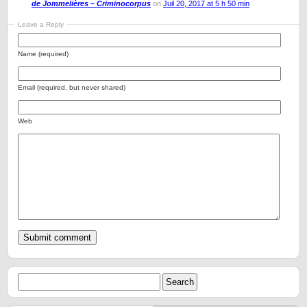
de Jommelières – Criminocorpus
on
Juil 20, 2017 at 5 h 50 min
Leave a Reply
Name (required)
Email (required, but never shared)
Web