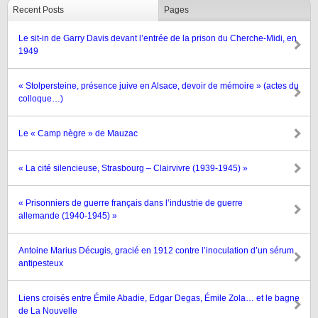
Recent Posts
Pages
Le sit-in de Garry Davis devant l’entrée de la prison du Cherche-Midi, en
1949
« Stolpersteine, présence juive en Alsace, devoir de mémoire » (actes du
colloque…)
Le « Camp nègre » de Mauzac
« La cité silencieuse, Strasbourg – Clairvivre (1939-1945) »
« Prisonniers de guerre français dans l’industrie de guerre
allemande (1940-1945) »
Antoine Marius Décugis, gracié en 1912 contre l’inoculation d’un sérum
antipesteux
Liens croisés entre Émile Abadie, Edgar Degas, Émile Zola… et le bagne
de La Nouvelle