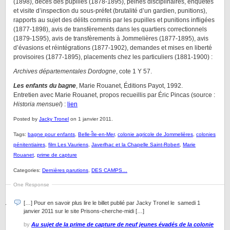
(1898), décès des pupilles (1878-1895), peines disciplinaires, enquêtes
et visite d’inspection du sous-préfet (brutalité d’un gardien, punitions),
rapports au sujet des délits commis par les pupilles et punitions infligées
(1877-1898), avis de transfèrements dans les quartiers correctionnels
(1879-1S95), avis de transfèrements à Jommelières (1877-1895), avis
d’évasions et réintégrations (1877-1902), demandes et mises en liberté
provisoires (1877-1895), placements chez les particuliers (1881-1900) :
Archives départementales Dordogne
, cote 1 Y 57.
Les enfants du bagne
, Marie Rouanet, Éditions Payot, 1992.
Entretien avec Marie Rouanet, propos recueillis par Éric Pincas (source :
Historia mensuel
) :
lien
Posted by
Jacky Tronel
on 1 janvier 2011.
Tags:
bagne pour enfants
,
Belle-Île-en-Mer
,
colonie agricole de Jommelières
,
colonies
pénitentiaires
,
film Les Vauriens
,
Javerlhac et la Chapelle Saint-Robert
,
Marie
Rouanet
,
prime de capture
Categories:
Dernières parutions
,
DES CAMPS…
One Response
[…] Pour en savoir plus lire le billet publié par Jacky Tronel le samedi 1
janvier 2011 sur le site Prisons-cherche-midi […]
by
Au sujet de la prime de capture de neuf jeunes évadés de la colonie