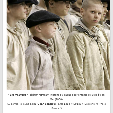
« Les Vauriens »
, téléfilm retraçant l’histoire du bagne pour enfants de Belle-Île-en-
Mer (2006).
Au centre, le jeune acteur
Jean Senejoux
,
alias
Louis « Loulou » Delpierre. © Photo
France 3