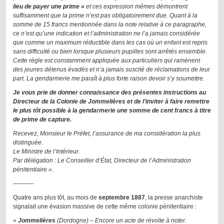
lieu de payer une prime »
et ces expression mêmes démontrent
suffisamment que la prime n’est pas obligatoirement due. Quant à la
somme de 15 francs mentionnée dans la note relative à ce paragraphe,
ce n’est qu’une indication et l’administration ne l’a jamais considérée
que comme un maximum réductible dans les cas où un enfant est repris
sans difficulté ou bien lorsque plusieurs pupilles sont arrêtés ensemble.
Cette règle est constamment appliquée aux particuliers qui ramènent
des jeunes détenus évadés et n’a jamais suscité de réclamations de leur
part. La gendarmerie me paraît à plus forte raison devoir s’y soumettre.
Je vous prie de donner connaissance des présentes instructions au
Directeur de la Colonie de Jommelières et de l’inviter à faire remettre
le plus tôt possible à la gendarmerie une somme de cent francs à titre
de prime de capture.
Recevez, Monsieur le Préfet, l’assurance de ma considération la plus
distinguée.
Le Ministre de l’Intérieur.
Par délégation : Le Conseiller d’État, Directeur de l’Administration
pénitentiaire ».
––––––
Quatre ans plus tôt, au mois de
septembre 1887
, la presse anarchiste
signalait une évasion massive de cette même colonie pénitentiaire :
«
Jommelières
(Dordogne) – Encore un acte de révolte à noter.