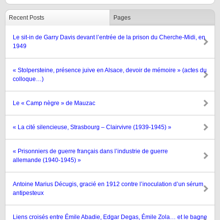
Recent Posts
Pages
Le sit-in de Garry Davis devant l’entrée de la prison du Cherche-Midi, en
1949
« Stolpersteine, présence juive en Alsace, devoir de mémoire » (actes du
colloque…)
Le « Camp nègre » de Mauzac
« La cité silencieuse, Strasbourg – Clairvivre (1939-1945) »
« Prisonniers de guerre français dans l’industrie de guerre
allemande (1940-1945) »
Antoine Marius Décugis, gracié en 1912 contre l’inoculation d’un sérum
antipesteux
Liens croisés entre Émile Abadie, Edgar Degas, Émile Zola… et le bagne