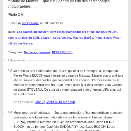
militaire de Mauzac… que sur l’identité de l’un des personnages
photographiés.
Photo DR
Posted by
Jacky Tronel
on 10 mars 2013.
Tags:
"Les causes qui meurent sont celles pour lesquelles on ne sait plus mourir"
,
agents anglais du SOE
,
évasion
,
Louis Veuillot
,
Maurice Barrès
,
Pierre-Bloch
,
Prison
militaire de Mauzac
Categories:
Dernières parutions
,
RECHERCHES
2 Responses
Je connais une vieille dame de 90 ans qui était en Dordogne à l’époque où
Pierre Pierre BLOCH était interné au camp de Mauzac. Malgré son grand âge
elle se souvient des visites que lui rendait son épouse. J’ai moi-même eu la
chance de rencontrer son fils Jean Pierre alors qu’il était directeur de Cabinet
de Lionel STOLERU. Ce sont des vieux souvenirs de chemins différents qui
se sont croisés.
by
Lemaire
on
Mar 28, 2013 at 13 h 37 min
Merci pour ce témoignage… Juste une précision : l’homme politique et ancien
président de la Ligue internationale contre le racisme et l’antisémitisme
(LICRA), interné à Mauzac en 1942, se prénommait Jean, Jean PIERRE-
BLOCH ; et sa femme, Gabrielle SADOURNY, dite Gaby BLOCH. Leurs