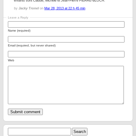
enfants sont Claude, Michèle et Jean-Pierre PIERRE-BLOCH.
by
Jacky Tronel
on
Mar 28, 2013 at 22 h 45 min
Leave a Reply
Name (required)
Email (required, but never shared)
Web