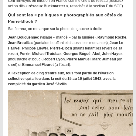
sont renvoyés en mission en France comme chefs de réseau (réseaux
action dits
« réseaux Buckmaster »
, rattachés à la section F du SOE).
Qui sont les « politiques » photographiés aux côtés de
Pierre-Bloch ?
Sauf erreur, on remarque sur la photo, de gauche à droite :
Jean Bouguennec
(visage « mangé » par la lumière),
Raymond Roche
,
Jean Breuillac
(pantalon bouffant et chaussettes montantes),
Jean Le
Harivel
,
Philippe Liewer
,
Pierre-Bloch
(mains tenant les revers de sa
veste),
Perrin
,
Michael Trotobas
,
Georges Bégué
,
Abel
,
John Hayes
(moustache et bouc),
Robert Lyon
,
Pierre Manuel
,
Marc Jumeau
(en
short) et
Emmanuel Fleuret
(à l’écart).
À l’exception de cinq d’entre eux, tous font partie de l’évasion
collective qui a lieu dans la nuit du 15 au 16 juillet 1942, avec la
complicité du gardien José Sévilla.