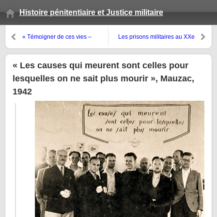
Histoire pénitentiaire et Justice militaire
« Témoigner de ces vies –
Les prisons militaires au XXe
Peindre la mémoire » : dernier
siècle entre temps de guerre et
opus de Francine Mayran
temps de paix
« Les causes qui meurent sont celles pour
lesquelles on ne sait plus mourir », Mauzac,
1942