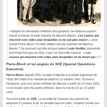
« Malgré les demandes réitérées des gardiens, les détenus avaient
refusé d’enlever la belle maxime de Maurice Barrès :
Les causes qui
meurent sont celles pour lesquelles on ne sait plus mourir
», ainsi
parlait Pierre-Bloch. Or cette citation est-elle vraiment de Maurice
Barrès ? Se pourrait-il qu’elle ait pour auteur
Louis Veuillot
, journaliste
et écrivain français du XIXe, à qui l’on doit cette maxime :
« Les
causes qui meurent sont celles pour lesquelles on ne meurt pas »
?
Pierre-Bloch et les anglais du SOE (
Special Operations
Executive
)
Pierre-Bloch
, député SFIO, inculpé d’atteinte à la sûreté extérieure de
l’État, fait l’objet d’un mandat de dépôt le 22 octobre 1941. Écroué à
Périgueux, puis à la prison militaire de Mauzac à partir du 14 mars 1942,
il s’en évade avec dix autres détenus, dans la nuit du 15 au 16 juillet
1942.
Tous font partie du
SOE
. La réussite de l’évasion leur permet de
retourner à Londres et de se remettre tous en selle. Certains d’entre eux