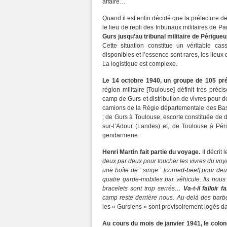
affaire…
Quand il est enfin décidé que la préfecture de
le lieu de repli des tribunaux militaires de Pa
Gurs jusqu’au tribunal militaire de Périgueu
Cette situation constitue un véritable cas
disponibles et l’essence sont rares, les lieu
La logistique est complexe.
Le 14 octobre 1940, un groupe de 105 pr
région militaire [Toulouse] définit très préc
camp de Gurs et distribution de vivres pour d
camions de la Régie départementale des Bas
; de Gurs à Toulouse, escorte constituée de
sur-l’Adour (Landes) et, de Toulouse à Pér
gendarmerie.
Henri Martin fait partie du voyage.
Il décrit
deux par deux pour toucher les vivres du voy
une boîte de ‘ singe ‘ [corned-beef] pour 
quatre garde-mobiles par véhicule. Ils nous
bracelets sont trop serrés…
Va-t-il falloir
camp reste derrière nous. Au-delà des barbe
les « Gursiens » sont provisoirement logés da
Au cours du mois de janvier 1941, le colonel