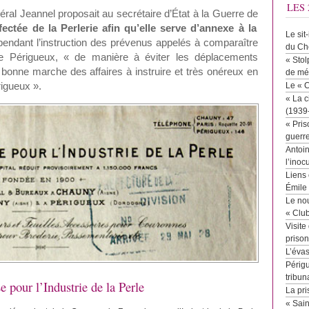
LES 
néral Jeannel proposait au secrétaire d’État à la Guerre de
fectée de la Perlerie afin qu’elle serve d’annexe à la
Le sit
endant l’instruction des prévenus appelés à comparaître
du Ch
e de Périgueux, « de manière à éviter les déplacements
« Stol
a bonne marche des affaires à instruire et très onéreux en
de mé
igueux ».
Le « 
« La c
(1939
« Pris
guerr
Antoin
l’inoc
Liens 
Émile
Le no
« Clu
Visite
priso
L’éva
Périgu
tribun
 pour l’Industrie de la Perle
La pri
« Sai