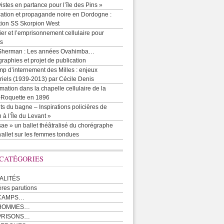
vistes en partance pour l’île des Pins »
cation et propagande noire en Dordogne :
tion SS Skorpion West
r et l’emprisonnement cellulaire pour
ts
Sherman : Les années Ovahimba…
raphies et projet de publication
p d’internement des Milles : enjeux
iels (1939-2013) par Cécile Denis
mation dans la chapelle cellulaire de la
e-Roquette en 1896
ts du bagne – Inspirations policières de
 à l’Île du Levant »
ae » un ballet théâtralisé du chorégraphe
allet sur les femmes tondues
 CATÉGORIES
ALITÉS
ères parutions
CAMPS…
 HOMMES…
PRISONS…