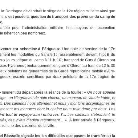
 la Dordogne deviendrait le siège de la 12e région militaire ainsi que
ris,
s’est posée la question du transport des prévenus du camp de
x.
se-tête pour l’administration militaire. Les moyens de locomotion
x de détention peu nombreux.
évenus est acheminé à Périgueux.
Une note de service de la 17e
isément les modalités du transfert : rassemblement devant l’îlot B du
eux jours ; départ du camp à 11 h. 10 ; transport de Gurs à Oloron par
ses-Pyrénées ; embarquement en gare d’Oloron au train de 12 h. 30
 deux pelotons de gendarmes de la Garde républicaine mobile d’Aire-
igueux, escorte constituée par deux pelotons de la 17e Légion de
 le moment du départ après la séance de la fouille : «
On nous appelle
age : un kilogramme de pain chacun, un morceau de viande froide, et
deux. Des camions nous attendent et nous y montons accompagnés de
 mettent les menottes dont la chaîne nous relie deux par deux. Les
 faire tout le voyage ainsi entravés ?…
Les camions s’ébranlent, le
lés, des vivats d’adieu retentissent… »
. À leur arrivée à Périgueux,
ns l’une des casernes de la ville.
 Blasselle signale les les difficultés que posent le transfert et la