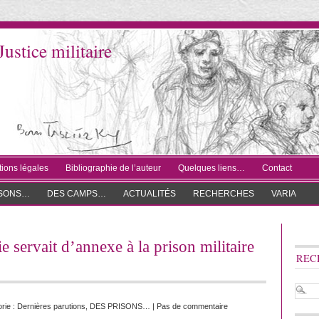
Justice militaire
ions légales
Bibliographie de l’auteur
Quelques liens…
Contact
ISONS…
DES CAMPS…
ACTUALITÉS
RECHERCHES
VARIA
e servait d’annexe à la prison militaire
REC
rie :
Dernières parutions
,
DES PRISONS…
|
Pas de commentaire