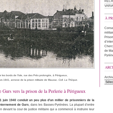
REC
VARI
À PR
Consac
milita
Prison
d’inte
Cherc
de Ma
Pyrén
ARC
ur les bords de l’Isle, rue des Prés prolongée, à Périgueux,
Archi
ars 1941,
annexe de la prison militaire de Mauzac.
Coll. La Thèque
.
 Gurs vers la prison de la Perlerie à Périgueux
21 juin 1940 conduit un peu plus d’un millier de prisonniers de la
’internement de Gurs
, dans les Basses-Pyrénées. La plupart d’entre
 devant la cour de justice militaire qui a commencé à instruire leur