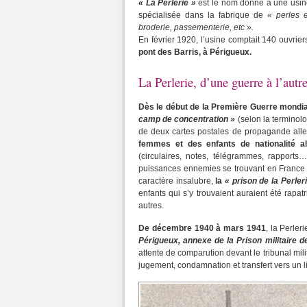
« La Perlerie »
est le nom donné à une usine
spécialisée dans la fabrique de
« perles et
broderie, passementerie, etc ».
En février 1920, l’usine comptait 140 ouvrier
pont des Barris, à Périgueux.
La Perlerie, d’une guerre à l’aut
Dès le début de la Première Guerre mondia
camp de concentration »
(selon la terminolo
de deux cartes postales de propagande alle
femmes et des enfants de nationalité a
(circulaires, notes, télégrammes, rapports
puissances ennemies se trouvant en France 
caractère insalubre,
la
« prison de la Perler
enfants qui s’y trouvaient auraient été rapa
autres.
De décembre 1940 à mars 1941
, la Perler
Périgueux, annexe de la Prison militaire 
attente de comparution devant le tribunal mili
jugement, condamnation et transfert vers un li