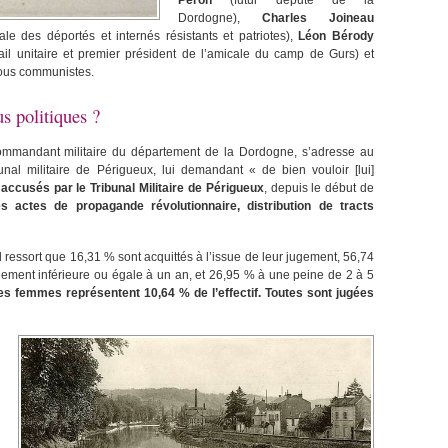
Péron
(futur député de la
Dordogne),
Charles Joineau
ale des déportés et internés résistants et patriotes),
Léon Bérody
ail unitaire et premier président de l’amicale du camp de Gurs) et
 tous communistes.
us politiques ?
 commandant militaire du département de la Dordogne, s’adresse au
al militaire de Périgueux, lui demandant « de bien vouloir [lui]
 accusés par le Tribunal Militaire de Périgueux
, depuis le début de
s actes de propagande révolutionnaire, distribution de tracts
 il ressort que 16,31 % sont acquittés à l’issue de leur jugement, 56,74
ent inférieure ou égale à un an, et 26,95 % à une peine de 2 à 5
s femmes représentent 10,64 % de l’effectif. Toutes sont jugées