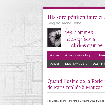
Histoire pénitentiaire et 
Blog de Jacky Tronel
Accueil
À propos de ce blog…
Ment
Accueil
DES HOMMES…
DES PR
Quand l’usine de la Perleri
de Paris repliée à Mauzac
Par
Jacky Tronel
| mercredi 23 mars 2011 | Catégo