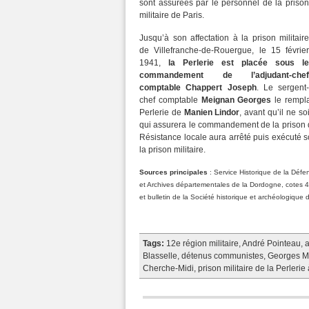
sont assurées par le personnel de la prison
militaire de Paris.
Jusqu’à son affectation à la prison militaire
de Villefranche-de-Rouergue, le 15 février
1941,
la Perlerie est placée sous le
commandement de l’adjudant-chef
comptable Chappert Joseph
. Le sergent-
chef comptable
Meignan Georges
le rempla
Perlerie de
Manien Lindor
, avant qu’il ne so
qui assurera le commandement de la prison de
Résistance locale aura arrêté puis exécuté
la prison militaire.
Sources principales
: Service Historique de la Défe
et Archives départementales de la Dordogne, cotes 
et bulletin de la Société historique et archéologiqu
Tags:
12e région militaire
,
André Pointeau
,
a
Blasselle
,
détenus communistes
,
Georges M
Cherche-Midi
,
prison militaire de la Perleri