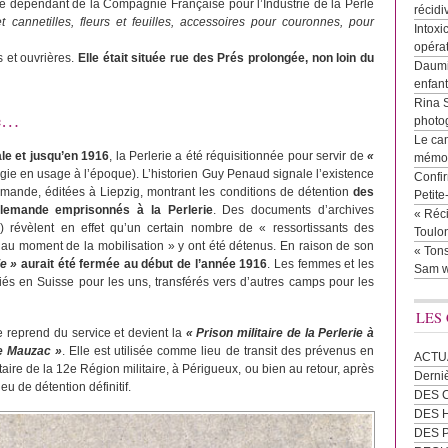
 dépendant de la Compagnie Française pour l’Industrie de la Perle
récidi
 cannetilles, fleurs et feuilles, accessoires pour couronnes, pour
Intoxi
opéra
s et ouvrières.
Elle était située rue des Prés prolongée, non loin du
Daumie
enfan
Rina 
re…
photog
Le cam
le et jusqu’en 1916
, la Perlerie a été réquisitionnée pour servir de
«
mémor
gie en usage à l’époque). L’historien Guy Penaud signale l’existence
Confir
mande, éditées à Liepzig, montrant les conditions de détention
des
Petit
llemande emprisonnés à la Perlerie
. Des documents d’archives
« Réci
…) révèlent en effet qu’un certain nombre de « ressortissants des
Toulon
au moment de la mobilisation » y ont été détenus. En raison de son
« Tons
ie »
aurait été fermée au début de l’année 1916
. Les femmes et les
Sam w
triés en Suisse pour les uns, transférés vers d’autres camps pour les
LES
ie reprend du service et devient la
« Prison militaire de la Perlerie à
de Mauzac »
. Elle est utilisée comme lieu de transit des prévenus en
ACTU
taire de la 12e Région militaire, à Périgueux, ou bien au retour, après
Derni
eu de détention définitif.
DES 
DES
DES 