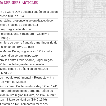
20 DERNIERS ARTICLES
-in de Garry Davis devant l’entrée de la prison
erche-Midi, en 1949
persteine, présence juive en Alsace, devoir
moire » (actes du colloque…)
Camp nègre » de Mauzac
ité silencieuse, Strasbourg – Clairvivre
-1945) »
onniers de guerre français dans l’industrie de
e allemande (1940-1945) »
e Marius Décugis, gracié en 1912 contre
ulation d’un sérum antipesteux
croisés entre Émile Abadie, Edgar Degas,
 Zola… et le bagne de La Nouvelle
uveau centre de détention de Mauzac :
b Med » ?
 du module expérimental « Respecto » à la
n de Mont-de-Marsan
sion de Jean Guillermo du stalag 5 C en 1941
eux, préfecture de la Dordogne, siège du
al de la 12e région militaire, de 1940 à 1942
son militaire de Nontron (1940-1946)
nt-Martin-de-Ré : l’embarquement des