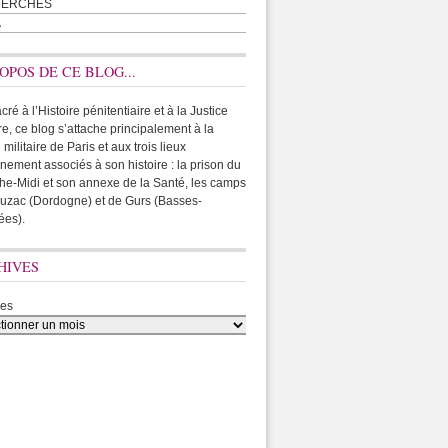
HERCHES
A
OPOS DE CE BLOG...
ré à l’Histoire pénitentiaire et à la Justice
ire, ce blog s’attache principalement à la
 militaire de Paris et aux trois lieux
rnement associés à son histoire : la prison du
he-Midi et son annexe de la Santé, les camps
uzac (Dordogne) et de Gurs (Basses-
ées).
HIVES
ves