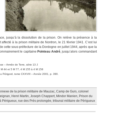
ce, jusqu’à la dissolution de la prison. On relève la présence à la
it affecté à la prison militaire de Nontron, le 21 février 1941. C’est lui
 cette sous-préfecture de la Dordogne en juillet 1944, après que la
 sommairement le capitaine
Pointeau André
, jusqu’alors commandant
nse – Armée de Terre, série 13 J
4 M 44 et 5 M 77, 4 M 155 à 4 M 158
e du Périgord, tome CXXVIII – Année 2001, p. 390.
nnexe de la prison militaire de Mauzac
,
Camp de Gurs
,
colonel
eignan
,
Henri Martin
,
Joseph Chappert
,
Mindor Manien
,
Prison du
e à Périgueux
,
rue des Prés prolongée
,
tribunal militaire de Périgueux