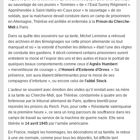
au sauvetage de ces jeunes « Tommies » de « l’East Surrey Régiment ».
Appréhendée à Saint-Valéry-en-Caux pour « le sauvetage » de six
soldats, que la malchance devait conduire dans un camp de prisonniers
en Allemagne, Thérèse est arrêtée et enfermée à la
Prison du Cherche-
Midi
à Paris.
Dans sa quête des souvenirs sur sa tante, Michel Lemoine a retrouvé
des archives et des témoignages sur cette prison allemande où tout
manquait et où « la volonté d’humilier les détenus » était l’une des règles
de conduite des gardiens. Il décrit comment certains prisonniers surent
entretenir le moral et l’espoir des uns et des autres et trace le portrait de
quelques beaux comportements comme ceux d’
Agnès Humbert
« merveilleuse de courage », d’
Honoré d’Estienne d’Orves
: « Sa
présence, son aura étaient déterminantes pour le moral de ses
compagnes d’infortune », ou encore celui de
l’abbé Stock
.
L’auteur se souvient avec émotion des visites qu’il rendait avec sa mère
à sa tante au Cherche-Midi, que Thérèse, condamnée à quatre ans de
forteresse par le tribunal allemand de Paris, quittera bientôt pour
rejoindre les prisons du Reich. Puis, pour cette « Résistante valeriquaise
de la première heure », ce sera un long parcours de souffrance dans les
camps de travail au service de la machine de guerre nazie. Elle sera
libérée le
14 avril 1945
par l’armée américaine.
En France, malgré les hommages, les décorations et sa famille, le retour
à une vie normale, comme pour tous les déportés, fut difficile tant