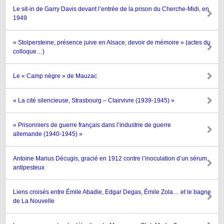
Le sit-in de Garry Davis devant l’entrée de la prison du Cherche-Midi, en
1949
« Stolpersteine, présence juive en Alsace, devoir de mémoire » (actes du
colloque…)
Le « Camp nègre » de Mauzac
« La cité silencieuse, Strasbourg – Clairvivre (1939-1945) »
« Prisonniers de guerre français dans l’industrie de guerre
allemande (1940-1945) »
Antoine Marius Décugis, gracié en 1912 contre l’inoculation d’un sérum
antipesteux
Liens croisés entre Émile Abadie, Edgar Degas, Émile Zola… et le bagne
de La Nouvelle