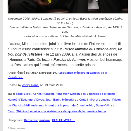
Novembre 2008, Michel Lemoine (à gauche) et Jean Barin (ancien secrétaire général
de la FMSH),
dans le hall de la Maison des Sciences de l’Homme, à l’endroit même où, de 1851 à
1961,
s’élevait la prison militaire du Cherche-Midi.
© Photo J. Tronel.
L’auteur, Michel Lemoine, joint à ce livre le texte de l’intervention qu’il fit
au cours d’une conférence sur
« la Prison Militaire du Cherche-Midi, un
trou noir de l’Histoire »
le 12 juin 2009, à la Maison des Sciences de
l’Homme, à Paris. Ce texte
« Paroles de femmes »
est un bel hommage
aux Résistantes qui furent enfermées dans cette prison.
Article rédigé par
Jean Novosseloff
,
Association Mémoire et Espoirs de la
Résistance.
Posted by
Jacky Tronel
on 19 mars 2010.
Tags:
abbé Stock
,
Agnès Humbert
,
Fondation Maison des Sciences de l'Homme
,
Honoré d’Estienne d’Orves
,
Jean Barin
,
Mémorial de Créteil
,
Michel Lemoine
,
Prison
du Cherche-Midi
,
résistante internée à la prison du Cherche-Midi
,
Saint-Valéry en
Caux
,
Thérèse Lemoine une résistante valeriquaise de la première heure
Categories:
Dernières parutions
,
DES HOMMES…
4 Responses