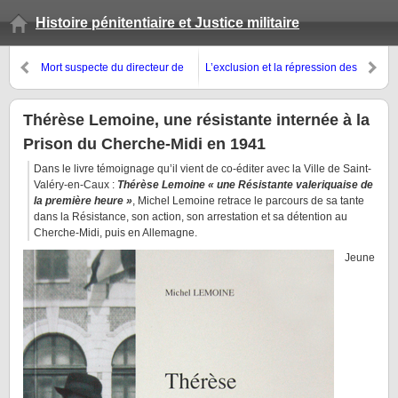
Histoire pénitentiaire et Justice militaire
Mort suspecte du directeur de
L’exclusion et la répression des
Clairvaux lors du repli de la
Tsiganes en Dordogne avant,
maison centrale, en juin 1940
pendant et après la Seconde
Guerre mondiale
Thérèse Lemoine, une résistante internée à la
Prison du Cherche-Midi en 1941
Dans le livre témoignage qu’il vient de co-éditer avec la Ville de Saint-
Valéry-en-Caux :
Thérèse Lemoine « une Résistante valeriquaise de
la première heure »
, Michel Lemoine retrace le parcours de sa tante
dans la Résistance, son action, son arrestation et sa détention au
Cherche-Midi, puis en Allemagne.
Jeune