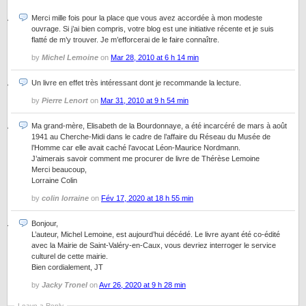
Merci mille fois pour la place que vous avez accordée à mon modeste
ouvrage. Si j’ai bien compris, votre blog est une initiative récente et je suis
flatté de m’y trouver. Je m’efforcerai de le faire connaître.
by
Michel Lemoine
on
Mar 28, 2010 at 6 h 14 min
Un livre en effet très intéressant dont je recommande la lecture.
by
Pierre Lenort
on
Mar 31, 2010 at 9 h 54 min
Ma grand-mère, Elisabeth de la Bourdonnaye, a été incarcéré de mars à août
1941 au Cherche-Midi dans le cadre de l’affaire du Réseau du Musée de
l’Homme car elle avait caché l’avocat Léon-Maurice Nordmann.
J’aimerais savoir comment me procurer de livre de Thérèse Lemoine
Merci beaucoup,
Lorraine Colin
by
colin lorraine
on
Fév 17, 2020 at 18 h 55 min
Bonjour,
L’auteur, Michel Lemoine, est aujourd’hui décédé. Le livre ayant été co-édité
avec la Mairie de Saint-Valéry-en-Caux, vous devriez interroger le service
culturel de cette mairie.
Bien cordialement, JT
by
Jacky Tronel
on
Avr 26, 2020 at 9 h 28 min
Leave a Reply