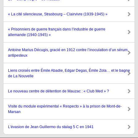
« La cité silencieuse, Strasbourg – Clairvivre (1939-1945) »
« Prisonniers de guerre français dans l’industrie de guerre
allemande (1940-1945) »
Antoine Marius Décugis, gracié en 1912 contre l’inoculation d’un sérum
antipesteux
Liens croisés entre Émile Abadie, Edgar Degas, Émile Zola… et le bagne
de La Nouvelle
Le nouveau centre de détention de Mauzac : « Club Med » ?
Visite du module expérimental « Respecto » à la prison de Mont-de-
Marsan
L’évasion de Jean Guillermo du stalag 5 C en 1941