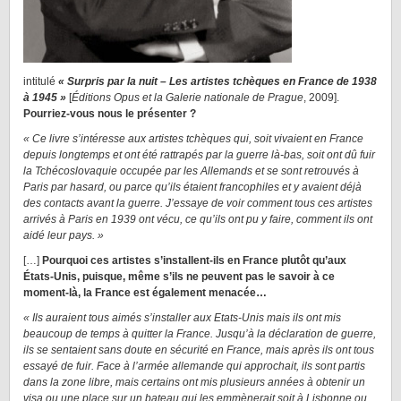
intitulé
« Surpris par la nuit – Les artistes tchèques en France de 1938
à 1945 »
[
Éditions Opus et la Galerie nationale de Prague
, 2009].
Pourriez-vous nous le présenter ?
« Ce livre s’intéresse aux artistes tchèques qui, soit vivaient en France
depuis longtemps et ont été rattrapés par la guerre là-bas, soit ont dû fuir
la Tchécoslovaquie occupée par les Allemands et se sont retrouvés à
Paris par hasard, ou parce qu’ils étaient francophiles et y avaient déjà
des contacts avant la guerre. J’essaye de voir comment tous ces artistes
arrivés à Paris en 1939 ont vécu, ce qu’ils ont pu y faire, comment ils ont
aidé leur pays. »
[…]
Pourquoi ces artistes s’installent-ils en France plutôt qu’aux
États-Unis, puisque, même s’ils ne peuvent pas le savoir à ce
moment-là, la France est également menacée…
« Ils auraient tous aimés s’installer aux Etats-Unis mais ils ont mis
beaucoup de temps à quitter la France. Jusqu’à la déclaration de guerre,
ils se sentaient sans doute en sécurité en France, mais après ils ont tous
essayé de fuir. Face à l’armée allemande qui approchait, ils sont partis
dans la zone libre, mais certains ont mis plusieurs années à obtenir un
visa ou une place sur un bateau qui les emmènerait soit à Lisbonne ou