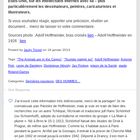
Etats-Unis, sur les intellectuels internés avec lui – plus
particulièrement les dessinateurs, peintres, caricaturistes et
illustrateurs.
Si vous souhaitez réagir, apporter une précision, révéler un
document… merci de laisser ici votre commentaire.
Sources photo : Adolf Hoffmeister, bras croisés
lien
– Adolf Hoffmeister en
1926 :
lien
Posted by
Jacky Tronel
on 18 janvier 2013.
Tags:
"The Animals are in the Cages"
,
"Touriste malgré soi"
,
Adolf Hoffmeister
,
Antonin
Pelc
,
camp de Damigny
,
Dominique Hérody
,
Jan Prokop
,
prison de la Santé
,
stade
Roland-Garros
Categories:
Dernières parutions
,
DES HOMMES…
One Response
J’ai trouvé cette information très intéressante, merci de la partager! Je ne
connaissais pas l’histoire de Hoffmeister, mais je suis en train de faire des
recherches sur un autre Tchèque, l’écrivain et traducteur juif Hans Schönhof
(ou Schoenhoff), adepte du surréalisme et membre du groupe « La Main à
plume ». Né à Brno le 15-1-1913, Schönhof faisait des études de Droit à
Prague, de même que Hoffmeister. Comme lui, il habitait aussi à Paris
pendant la guerre. Arrêté par la Gestapo, il entrait à la prison de Cherche-Midi
en juin 1942 et restait jusqu’à octobre 1942. Déporté à Drancy, il est mort à