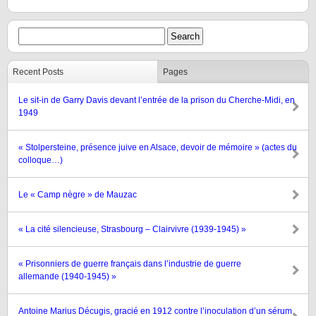
Recent Posts
Pages
Le sit-in de Garry Davis devant l’entrée de la prison du Cherche-Midi, en
1949
« Stolpersteine, présence juive en Alsace, devoir de mémoire » (actes du
colloque…)
Le « Camp nègre » de Mauzac
« La cité silencieuse, Strasbourg – Clairvivre (1939-1945) »
« Prisonniers de guerre français dans l’industrie de guerre
allemande (1940-1945) »
Antoine Marius Décugis, gracié en 1912 contre l’inoculation d’un sérum