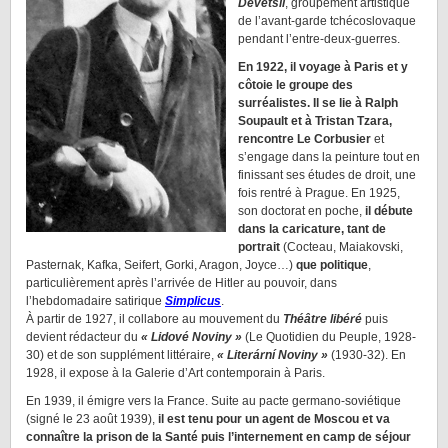
Devětsil
, groupement artistique
de l’avant-garde tchécoslovaque
pendant l’entre-deux-guerres.
En 1922, il voyage à Paris et y
côtoie le groupe des
surréalistes. Il se lie à Ralph
Soupault et à Tristan Tzara,
rencontre Le Corbusier
et
s’engage dans la peinture tout en
finissant ses études de droit, une
fois rentré à Prague. En 1925,
son doctorat en poche,
il débute
dans la caricature, tant de
portrait
(Cocteau, Maiakovski,
Pasternak, Kafka, Seifert, Gorki, Aragon, Joyce…)
que politique
,
particulièrement après l’arrivée de Hitler au pouvoir, dans
l’hebdomadaire satirique
Simplicus
.
À partir de 1927, il collabore au mouvement du
Théâtre libéré
puis
devient rédacteur du
« Lidové Noviny »
(Le Quotidien du Peuple, 1928-
30) et de son supplément littéraire,
« Literární Noviny »
(1930-32). En
1928, il expose à la Galerie d’Art contemporain à Paris.
En 1939, il émigre vers la France. Suite au pacte germano-soviétique
(signé le 23 août 1939),
il est tenu pour un agent de Moscou et va
connaître la prison de la Santé puis l’internement en camp de séjour