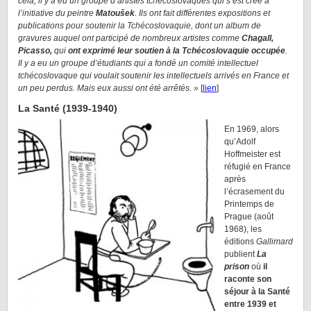
cela, il y a eu un groupe d’artistes tchécoslovaques qui s’est créé à
l’initiative du peintre
Matoušek
. Ils ont fait différentes expositions et
publications pour soutenir la Tchécoslovaquie, dont un album de
gravures auquel ont participé de nombreux artistes comme
Chagall,
Picasso,
qui
ont exprimé leur soutien à la Tchécoslovaquie occupée
.
Il y a eu un groupe d’étudiants qui a fondé un comité intellectuel
tchécoslovaque qui voulait soutenir les intellectuels arrivés en France et
un peu perdus. Mais eux aussi ont été arrêtés. »
[
lien
]
La Santé (1939-1940)
En 1969, alors
qu’Adolf
Hoffmeister est
réfugié en France
après
l’écrasement du
Printemps de
Prague (août
1968), les
éditions
Gallimard
publient
La
prison
où
il
raconte son
séjour à la Santé
entre 1939 et