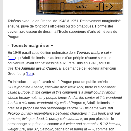
Tchécoslovaquie en France, de 1948 à 1951. Relativement marginalisé
ensuite, privé de fonctions officielles ou diplomatiques, Hoffmeister
devient professeur de dessin à l’Ecole supérieure d’arts et métiers de
Prague.
« Touriste malgré soi »
En 1946 paraît cette édition polonaise de
« Touriste malgré soi »
(
lien
) qu’Adolf Hoffmeister, au terme d’un périple résumé sur cette
couverture, avait écrit et dessiné aux États-Unis en 1941, sous le
titre
The Animals are in Cages
, à la demande de l’éditeur américain
Greenberg (
lien
).
En introduction, après avoir situé Prague pour un public américain
:
« Beyond the Atlantic, eastward from New York, there is a continent
called Europe. In the center of this continent is a small country about
whose beauty not many people know. And in the center of this wonderful
land is a still more wonderful city called Prague »
, Adolf Hoffmeister
précise à propos de son personnage central :
« His name was
Jan
Prokop
, but any resemblance between characters in this book and real
persons, living or dead, is purely coincidental »
, un peu plus loin, le
personnage se présente comme
« A writer and cartoonist. 5 1/2 feet tall,
weight 170, age 37, Catholic, bachelor, residing at — »
, comme son