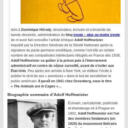
dois à
Dominique Hérody
, dessinateur, écrivain et scénariste de
bande dessinée, administrateur du
blog
trente – plus ou moins trente
de m’avoir fait connaître l’artiste tchèque
Adolf Hoffmeister
.
Inquiété par la Direction Générale de la Sûreté Nationale après la
signature du pacte germano-soviétique, comme l’ont été un certain
nombre de ses compatriotes intellectuels réfugiés en France dès 1938,
Adolf Hoffmeister va goûter à la prison puis à l’internement
administratif en centre de séjour surveillé, avant de s’exiler aux
État-Unis
. Peu après son arrivée à New York, un éditeur l’incite à
publier le récit de ses « aventures » dans le but de sensibiliser le
public américain.
Il paraît en 1941 chez Greenberg, sous le titre
« The Animals are in Cages »
…
Biographie sommaire d’Adolf Hoffmeister
Écrivain, caricaturiste, publiciste
et dramaturge né à Prague en
1902,
Adolf Hoffmeister est l’un
des membres fondateurs (en
1920) du mouvement littéraire