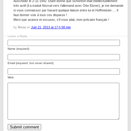
Auschwitz le 2-11-1942. Étant donné que Schönhof était intellectuellement
très actif (il a traduit Nezval vers l’allemand avec Otto Eisner), je me demande
si vous connaissez par hasard quelque liaison entre lui et Hoffmeister…. Il
faut donner voix à tous ces disparus !
Merci par avance et excusez, s’il vous plait, mon précaire français !
by
Rosa
on
Juin 21, 2013 at 17 h 58 min
Leave a Reply
Name (required)
Email (required, but never shared)
Web