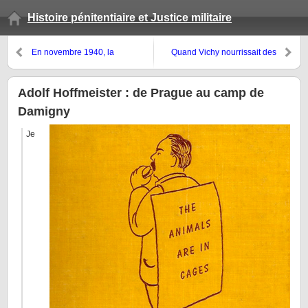
Histoire pénitentiaire et Justice militaire
En novembre 1940, la
Quand Vichy nourrissait des
maréchale Pétain visitait le
scrupules à l’égard des
camp de prisonniers du Polo
communistes internés dans les
Beyris
CSS
Adolf Hoffmeister : de Prague au camp de
Damigny
Je