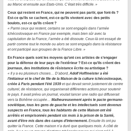
au Maroc et ensuite aux Etats-Unis. C’était très difficile. »
Ceux qui restent en France, qui ne peuvent pas partir, que font-ils ?
Est-ce qu’ils se cachent, est-ce qu’ils vivotent avec des petits
boulots, est-ce qu’ils créent ?
« Parmi ceux qui restent, certains se sont engagés dans l’armée
tchécoslovaque en France par exemple, mais bien sûr avec la
capitulation de la France, l’armée a été dissoute. Ceux-là ont essayé de
partir comme tout le monde ou alors se sont engagés dans la résistance
et ont participé aux groupes de la France Libre. »
En France quels sont les moyens qu’ont ces artistes de s’engager
pour la défense de leur pays de l’extérieur ? Est-ce qu’ils créent des
journaux, des institutions de résistance écrite ou artistique ?
« Il y a eu plusieurs choses… D’abord,
Adolf Hoffmeister a été
l’initiateur et le chef de file de la Maison de la culture tchécoslovaque,
créée à Paris pendant l’été 1939
et qui devait servir justement de centre
culturel, de résistance, qui organiserait différentes actions pour soutenir
le pays. Il avait prévu un journal, voulait lancer une radio qui diffuserait
vers la Bohême occupée…
Malheureusement après le pacte germano-
soviétique, tous les gens de gauche et les intellectuels sont devenus
suspects en France, tous les habitants de cette Maison ont été
arrêtés et emprisonnés pendant six mois à la prison de la Santé,
avant d’être mis dans des camps d’internement.
Ensuite ils ont pu
quitter la France. Cette maison n’a duré que quelques mois. A côté de