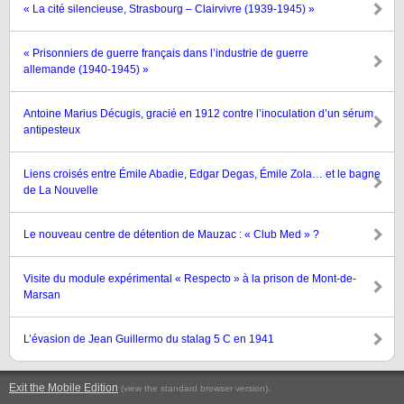
« La cité silencieuse, Strasbourg – Clairvivre (1939-1945) »
« Prisonniers de guerre français dans l’industrie de guerre
allemande (1940-1945) »
Antoine Marius Décugis, gracié en 1912 contre l’inoculation d’un sérum
antipesteux
Liens croisés entre Émile Abadie, Edgar Degas, Émile Zola… et le bagne
de La Nouvelle
Le nouveau centre de détention de Mauzac : « Club Med » ?
Visite du module expérimental « Respecto » à la prison de Mont-de-
Marsan
L’évasion de Jean Guillermo du stalag 5 C en 1941
Exit the Mobile Edition
.
(view the standard browser version)