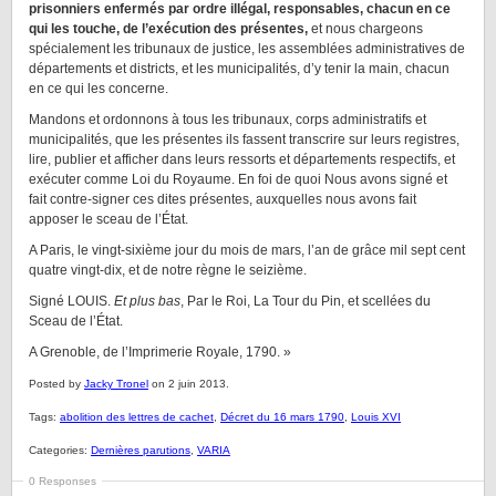
prisonniers enfermés par ordre illégal, responsables, chacun en ce
qui les touche, de l’exécution des présentes,
et nous chargeons
spécialement les tribunaux de justice, les assemblées administratives de
départements et districts, et les municipalités, d’y tenir la main, chacun
en ce qui les concerne.
Mandons et ordonnons à tous les tribunaux, corps administratifs et
municipalités, que les présentes ils fassent transcrire sur leurs registres,
lire, publier et afficher dans leurs ressorts et départements respectifs, et
exécuter comme Loi du Royaume. En foi de quoi Nous avons signé et
fait contre-signer ces dites présentes, auxquelles nous avons fait
apposer le sceau de l’État.
A Paris, le vingt-sixième jour du mois de mars, l’an de grâce mil sept cent
quatre vingt-dix, et de notre règne le seizième.
Signé LOUIS.
Et plus bas
, Par le Roi, La Tour du Pin, et scellées du
Sceau de l’État.
A Grenoble, de l’Imprimerie Royale, 1790. »
Posted by
Jacky Tronel
on 2 juin 2013.
Tags:
abolition des lettres de cachet
,
Décret du 16 mars 1790
,
Louis XVI
Categories:
Dernières parutions
,
VARIA
0 Responses