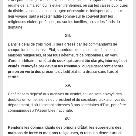
leurs parents, reçoivent en avance, sur les deniers appartenant au au
régime de la maison où ils étaient renfermés, ou sur les caisse publiques
du district, la somme qui sera jugée nécessaire et indispensable pour
leur voyage, sauf à répéter ladite somme sur le couvent dont les
religieuses étaient professes, ou sur les familles, ou sur les fonds du
domaine.
XIII.
Dans le délai de trois mois, il sera dressé par les commandants de
chaque fort ou prisons d’Etat, supérieurs de maisons de force, ou
maisons religieuses, et par tous détenteurs de prisonniers, en vertu
d’ordre arbitraires,
un état de ceux qui auront été élargis, interrogés et
visités, renvoyés par devant les tribunaux, ou qui garderont encore
prison en vertu des présentes :
ledit état sera dressé sans frais et
certifié.
XV.
Cet état sera déposé aux archives du district, et il en sera envoyé des
doubles en forme, signés du président et du secrétaire, aux archives du
département, d’où ils seront adressés à nos secrétaires d’État, pour être
communiqués à l’Assemblée nationale.
XVI.
Rendons les commandants des prisons d’État, les supérieurs des
maisons de force et maisons religieuses, et tous les détenteurs de