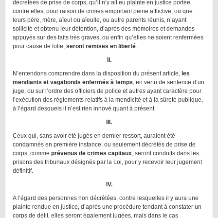
décrétées de prise de corps, qu’il n’y ait eu plainte en justice portée
contre elles, pour raison de crimes emportant peine afflictive, ou que
leurs père, mère, aïeul ou aïeulle, ou autre parents réunis, n’ayant
sollicité et obtenu leur détention, d’après des mémoires et demandes
appuyés sur des faits très graves, ou enfin qu’elles ne soient renfermées
pour cause de folie,
seront remises en liberté
.
II.
N’entendons comprendre dans la disposition du présent article,
les
mendiants et vagabonds enfermés à temps
, en vertu de sentence d’un
juge, ou sur l’ordre des officiers de police et autres ayant caractère pour
l’exécution des règlements relatifs à la mendicité et à la sûreté publique,
à l’égard desquels il n’est rien innové quant à présent.
III.
Ceux qui, sans avoir été jugés en dernier ressort, auraient été
condamnés en première instance, ou seulement décrétés de prise de
corps, comme
prévenus de crimes capitaux
, seront conduits dans les
prisons des tribunaux désignés par la Loi, pour y recevoir leur jugement
définitif.
IV.
A l’égard des personnes non décrétées, contre lesquelles il y aura une
plainte rendue en justice, d’après une procédure tendant à constater un
corps de délit, elles seront également jugées, mais dans le cas