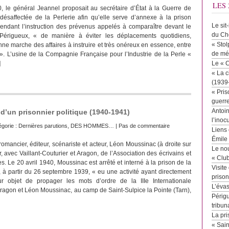
LES 
 le général Jeannel proposait au secrétaire d’État à la Guerre de
e désaffectée de la Perlerie afin qu’elle serve d’annexe à la prison
Le sit
endant l’instruction des prévenus appelés à comparaître devant le
du Ch
e Périgueux, « de manière à éviter les déplacements quotidiens,
« Stol
nne marche des affaires à instruire et très onéreux en essence, entre
de mé
. L’usine de la Compagnie Française pour l’Industrie de la Perle «
]
Le « 
« La c
(1939
« Pris
guerr
Antoin
d’un prisonnier politique (1940-1941)
l’inoc
égorie :
Dernières parutions
,
DES HOMMES…
|
Pas de commentaire
Liens 
Émile
omancier, éditeur, scénariste et acteur, Léon Moussinac (à droite sur
Le no
r, avec Vaillant-Couturier et Aragon, de l’Association des écrivains et
« Clu
es. Le 20 avril 1940, Moussinac est arrêté et interné à la prison de la
Visite
, à partir du 26 septembre 1939, « eu une activité ayant directement
priso
r objet de propager les mots d’ordre de la IIIe Internationale
L’éva
ragon et Léon Moussinac, au camp de Saint-Sulpice la Pointe (Tarn),
Périgu
tribun
La pri
« Sai