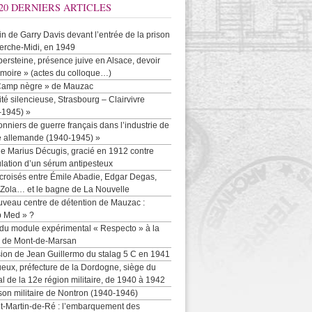
20 DERNIERS ARTICLES
-in de Garry Davis devant l’entrée de la prison
erche-Midi, en 1949
persteine, présence juive en Alsace, devoir
moire » (actes du colloque…)
Camp nègre » de Mauzac
ité silencieuse, Strasbourg – Clairvivre
-1945) »
onniers de guerre français dans l’industrie de
e allemande (1940-1945) »
e Marius Décugis, gracié en 1912 contre
ulation d’un sérum antipesteux
croisés entre Émile Abadie, Edgar Degas,
 Zola… et le bagne de La Nouvelle
uveau centre de détention de Mauzac :
b Med » ?
 du module expérimental « Respecto » à la
n de Mont-de-Marsan
sion de Jean Guillermo du stalag 5 C en 1941
eux, préfecture de la Dordogne, siège du
al de la 12e région militaire, de 1940 à 1942
son militaire de Nontron (1940-1946)
nt-Martin-de-Ré : l’embarquement des