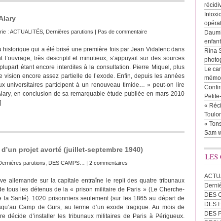
récidi
Intoxi
Alary
opéra
rie :
ACTUALITÉS
,
Dernières parutions
|
Pas de commentaire
Daumie
enfan
 historique qui a été brisé une première fois par Jean Vidalenc dans
Rina 
 l’ouvrage, très descriptif et minutieux, s’appuyait sur des sources
photog
plupart étant encore interdites à la consultation. Pierre Miquel, plus
Le cam
e vision encore assez partielle de l’exode. Enfin, depuis les années
mémor
x universitaires participent à un renouveau timide… » peut-on lire
Confir
Alary, en conclusion de sa remarquable étude publiée en mars 2010
Petit
]
« Réci
Toulon
« Tons
Sam w
’un projet avorté (juillet-septembre 1940)
LES
Dernières parutions
,
DES CAMPS…
|
2 commentaires
ACTU
ive allemande sur la capitale entraîne le repli des quatre tribunaux
Derni
 de tous les détenus de la « prison militaire de Paris » (Le Cherche-
DES 
 la Santé). 1020 prisonniers seulement (sur les 1865 au départ de
DES
usqu’au Camp de Gurs, au terme d’un exode tragique. Au mois de
DES 
itaire décide d’installer les tribunaux militaires de Paris à Périgueux.