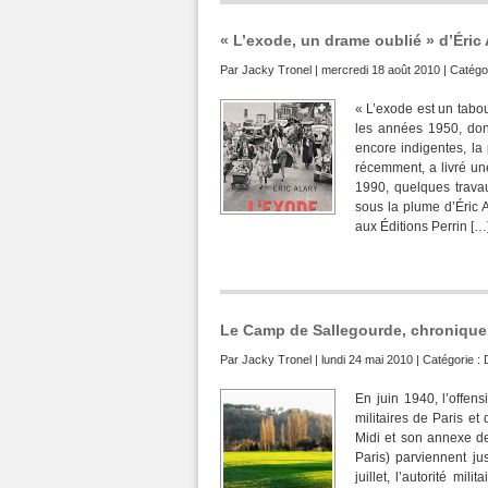
« L’exode, un drame oublié » d’Éric 
Par
Jacky Tronel
| mercredi 18 août 2010 | Catégo
« L’exode est un tabou
les années 1950, dont
encore indigentes, la 
récemment, a livré un
1990, quelques travau
sous la plume d’Éric 
aux Éditions Perrin […
Le Camp de Sallegourde, chronique d
Par
Jacky Tronel
| lundi 24 mai 2010 | Catégorie :
En juin 1940, l’offens
militaires de Paris et
Midi et son annexe de
Paris) parviennent j
juillet, l’autorité mil