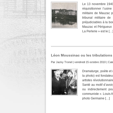
Le 13 novembre 1940,
réquisitionner l’usin
militaire de Mauzac p
tribunal militaire d
préjudiciables à la bo
Mauzac et Périgueux »
La Perlerie » est le […
Léon Moussinac ou les tribulations 
Par
Jacky Tronel
| vendredi 15 octobre 2010 | Cat
Dramaturge, poète et r
la photo) est fondateu
artistes révolutionnair
Santé au motif d’avoir
ou indirectement pou
communiste ». Louis A
photo Germaine […]