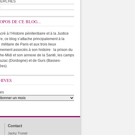
HERCHES
A
OPOS DE CE BLOG...
ré à l’Histoire pénitentiaire et à la Justice
ire, ce blog s’attache principalement à la
 militaire de Paris et aux trois lieux
rnement associés à son histoire : la prison du
he-Midi et son annexe de la Santé, les camps
uzac (Dordogne) et de Gurs (Basses-
ées).
HIVES
ves
Contact
Jacky Tronel