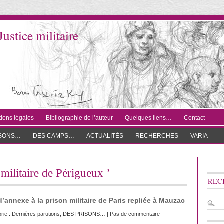
Justice militaire
ions légales
Bibliographie de l’auteur
Quelques liens…
Contact
ISONS…
DES CAMPS…
ACTUALITÉS
RECHERCHES
VARIA
l militaire de Périgueux ’
REC
d’annexe à la prison militaire de Paris repliée à Mauzac
rie :
Dernières parutions
,
DES PRISONS…
|
Pas de commentaire