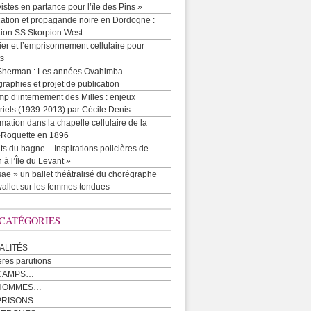
vistes en partance pour l’île des Pins »
cation et propagande noire en Dordogne :
tion SS Skorpion West
r et l’emprisonnement cellulaire pour
ts
Sherman : Les années Ovahimba…
raphies et projet de publication
p d’internement des Milles : enjeux
iels (1939-2013) par Cécile Denis
mation dans la chapelle cellulaire de la
e-Roquette en 1896
ts du bagne – Inspirations policières de
 à l’Île du Levant »
ae » un ballet théâtralisé du chorégraphe
allet sur les femmes tondues
 CATÉGORIES
ALITÉS
ères parutions
CAMPS…
 HOMMES…
PRISONS…