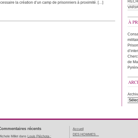
REC
cessaire la création d’un camp de prisonniers à proximité. […]
VARI
À PR
Consac
milita
Prison
d’inte
Cherc
de Ma
Pyrén
ARC
Archi
Commentaires récents
Accueil
DES HOMMES…
ichele Millet
dans
Louis Piéchota :