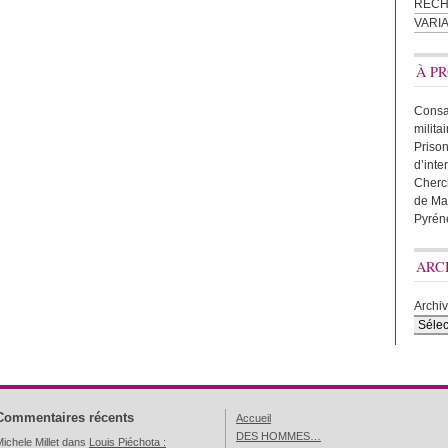
REC
VARI
À PR
Consac
milita
Prison
d’inte
Cherc
de Ma
Pyrén
ARC
Archi
Commentaires récents
Accueil
DES HOMMES…
ichele Millet
dans
Louis Piéchota :