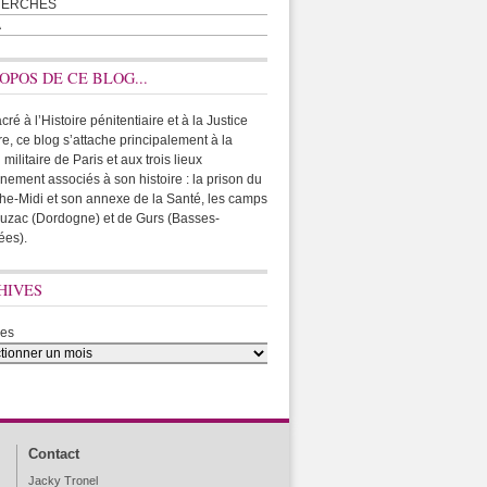
HERCHES
A
OPOS DE CE BLOG...
ré à l’Histoire pénitentiaire et à la Justice
ire, ce blog s’attache principalement à la
 militaire de Paris et aux trois lieux
rnement associés à son histoire : la prison du
he-Midi et son annexe de la Santé, les camps
uzac (Dordogne) et de Gurs (Basses-
ées).
HIVES
ves
Contact
Jacky Tronel