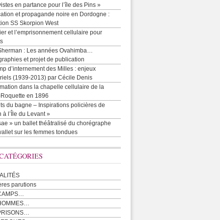
vistes en partance pour l’île des Pins »
cation et propagande noire en Dordogne :
tion SS Skorpion West
r et l’emprisonnement cellulaire pour
ts
Sherman : Les années Ovahimba…
raphies et projet de publication
p d’internement des Milles : enjeux
iels (1939-2013) par Cécile Denis
mation dans la chapelle cellulaire de la
e-Roquette en 1896
ts du bagne – Inspirations policières de
 à l’Île du Levant »
ae » un ballet théâtralisé du chorégraphe
allet sur les femmes tondues
 CATÉGORIES
ALITÉS
ères parutions
CAMPS…
 HOMMES…
PRISONS…