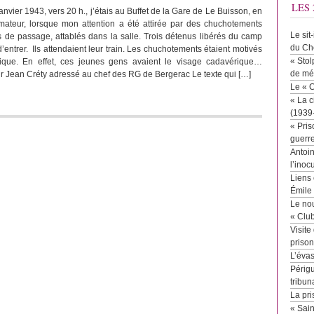
LES 
anvier 1943, vers 20 h., j’étais au Buffet de la Gare de Le Buisson, en
mateur, lorsque mon attention a été attirée par des chuchotements
Le sit
 de passage, attablés dans la salle. Trois détenus libérés du camp
du Ch
entrer. Ils attendaient leur train. Les chuchotements étaient motivés
« Stol
ique. En effet, ces jeunes gens avaient le visage cadavérique…
de mé
ur Jean Créty adressé au chef des RG de Bergerac Le texte qui […]
Le « 
« La c
(1939
« Pris
guerr
Antoin
l’inoc
Liens 
Émile
Le no
« Clu
Visite
priso
L’éva
Périgu
tribun
La pri
« Sai