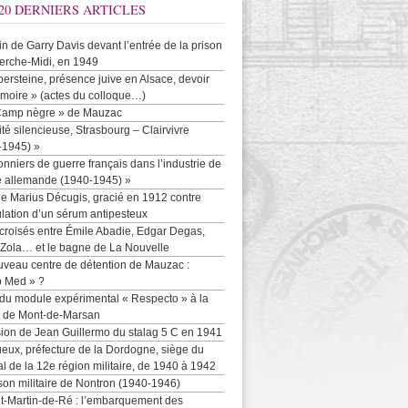
20 DERNIERS ARTICLES
-in de Garry Davis devant l’entrée de la prison
erche-Midi, en 1949
persteine, présence juive en Alsace, devoir
moire » (actes du colloque…)
Camp nègre » de Mauzac
ité silencieuse, Strasbourg – Clairvivre
-1945) »
onniers de guerre français dans l’industrie de
e allemande (1940-1945) »
e Marius Décugis, gracié en 1912 contre
ulation d’un sérum antipesteux
croisés entre Émile Abadie, Edgar Degas,
 Zola… et le bagne de La Nouvelle
uveau centre de détention de Mauzac :
b Med » ?
 du module expérimental « Respecto » à la
n de Mont-de-Marsan
sion de Jean Guillermo du stalag 5 C en 1941
eux, préfecture de la Dordogne, siège du
al de la 12e région militaire, de 1940 à 1942
son militaire de Nontron (1940-1946)
nt-Martin-de-Ré : l’embarquement des