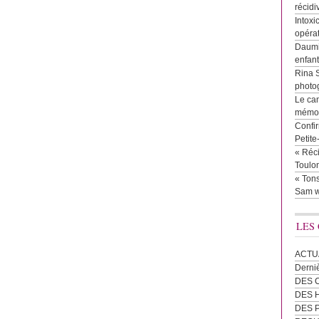
récidi
Intoxi
opéra
Daumie
enfan
Rina 
photog
Le cam
mémor
Confir
Petit
« Réci
Toulon
« Tons
Sam w
LES
ACTU
Derni
DES 
DES
DES 