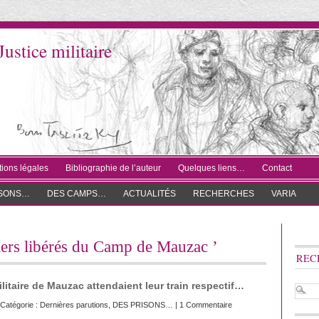
Justice militaire
ions légales
Bibliographie de l’auteur
Quelques liens…
Contact
ISONS…
DES CAMPS…
ACTUALITÉS
RECHERCHES
VARIA
niers libérés du Camp de Mauzac ’
REC
ilitaire de Mauzac attendaient leur train respectif…
Catégorie :
Dernières parutions
,
DES PRISONS…
|
1 Commentaire