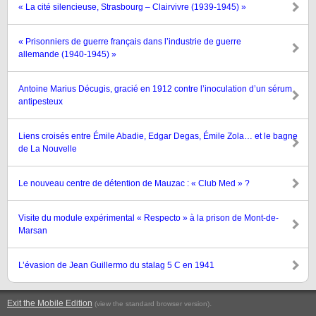
« La cité silencieuse, Strasbourg – Clairvivre (1939-1945) »
« Prisonniers de guerre français dans l’industrie de guerre
allemande (1940-1945) »
Antoine Marius Décugis, gracié en 1912 contre l’inoculation d’un sérum
antipesteux
Liens croisés entre Émile Abadie, Edgar Degas, Émile Zola… et le bagne
de La Nouvelle
Le nouveau centre de détention de Mauzac : « Club Med » ?
Visite du module expérimental « Respecto » à la prison de Mont-de-
Marsan
L’évasion de Jean Guillermo du stalag 5 C en 1941
Exit the Mobile Edition
.
(view the standard browser version)