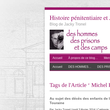
Histoire pénitentiaire et 
Blog de Jacky Tronel
Accueil
À propos de ce blog…
Ment
Accueil
DES HOMMES…
DES PR
Tags de l'Article ‘ Michel 
Au sujet des décès des enfants de la
Touraine
Par
Jacky Tronel
| lundi 3 février 2014 | Catégorie 