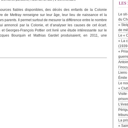
LES 
sources fiables disponibles, des décès des enfants de la Colonie
Le sit
aire de Mettray renseigne sur leur âge, leur lieu de naissance et la
du Ch
urs parents. Il permet surtout de mesurer la différence entre le nombre
« Stol
ui annoncé par la Colonie, et d’analyser les causes de cet écart.
de mé
 et Georges-François Pottier ont livré une étude intéressante sur le
acques Bourquin et Mathias Gardet produisaient, en 2011, une
Le « 
« La c
(1939
« Pris
guerr
Antoin
l’inoc
Liens 
Émile
Le no
« Clu
Visite
priso
L’éva
Périgu
tribun
La pri
« Sai