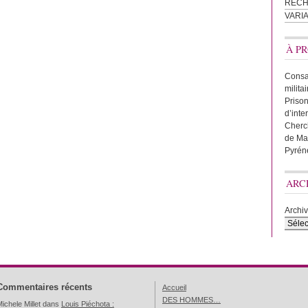
REC
VARI
À PR
Consac
milita
Prison
d’inte
Cherc
de Ma
Pyrén
ARC
Archi
Commentaires récents
Accueil
DES HOMMES…
ichele Millet
dans
Louis Piéchota :