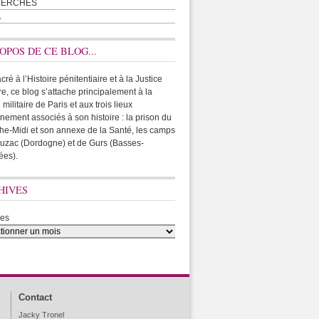
HERCHES
A
OPOS DE CE BLOG...
ré à l’Histoire pénitentiaire et à la Justice
ire, ce blog s’attache principalement à la
 militaire de Paris et aux trois lieux
rnement associés à son histoire : la prison du
he-Midi et son annexe de la Santé, les camps
uzac (Dordogne) et de Gurs (Basses-
ées).
HIVES
ves
Contact
Jacky Tronel