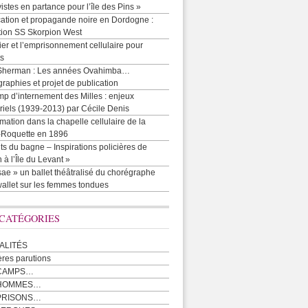
vistes en partance pour l’île des Pins »
cation et propagande noire en Dordogne :
tion SS Skorpion West
r et l’emprisonnement cellulaire pour
ts
Sherman : Les années Ovahimba…
raphies et projet de publication
p d’internement des Milles : enjeux
iels (1939-2013) par Cécile Denis
mation dans la chapelle cellulaire de la
e-Roquette en 1896
ts du bagne – Inspirations policières de
 à l’Île du Levant »
ae » un ballet théâtralisé du chorégraphe
allet sur les femmes tondues
 CATÉGORIES
ALITÉS
ères parutions
CAMPS…
 HOMMES…
PRISONS…