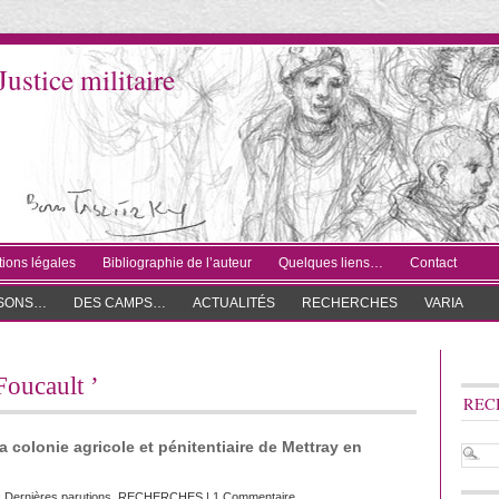
Justice militaire
ions légales
Bibliographie de l’auteur
Quelques liens…
Contact
ISONS…
DES CAMPS…
ACTUALITÉS
RECHERCHES
VARIA
Foucault ’
REC
 colonie agricole et pénitentiaire de Mettray en
:
Dernières parutions
,
RECHERCHES
|
1 Commentaire