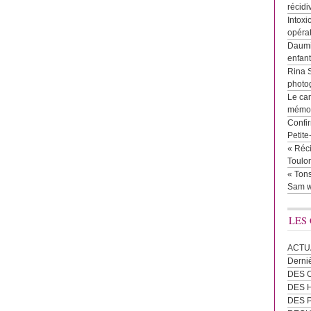
récidi
Intoxi
opéra
Daumie
enfan
Rina 
photog
Le cam
mémor
Confir
Petit
« Réci
Toulon
« Tons
Sam w
LES
ACTU
Derni
DES 
DES
DES 