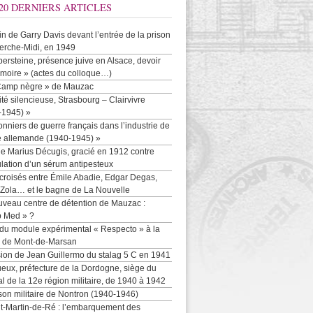
20 DERNIERS ARTICLES
-in de Garry Davis devant l’entrée de la prison
erche-Midi, en 1949
persteine, présence juive en Alsace, devoir
moire » (actes du colloque…)
Camp nègre » de Mauzac
ité silencieuse, Strasbourg – Clairvivre
-1945) »
onniers de guerre français dans l’industrie de
e allemande (1940-1945) »
e Marius Décugis, gracié en 1912 contre
ulation d’un sérum antipesteux
croisés entre Émile Abadie, Edgar Degas,
 Zola… et le bagne de La Nouvelle
uveau centre de détention de Mauzac :
b Med » ?
 du module expérimental « Respecto » à la
n de Mont-de-Marsan
sion de Jean Guillermo du stalag 5 C en 1941
eux, préfecture de la Dordogne, siège du
al de la 12e région militaire, de 1940 à 1942
son militaire de Nontron (1940-1946)
nt-Martin-de-Ré : l’embarquement des