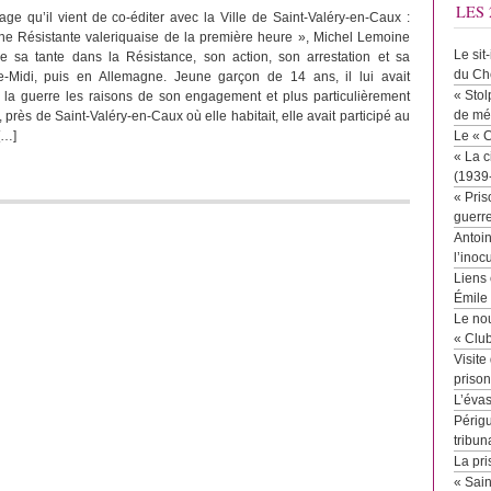
LES 
age qu’il vient de co-éditer avec la Ville de Saint-Valéry-en-Caux :
e Résistante valeriquaise de la première heure », Michel Lemoine
Le sit
de sa tante dans la Résistance, son action, son arrestation et sa
du Ch
-Midi, puis en Allemagne. Jeune garçon de 14 ans, il lui avait
« Stol
 la guerre les raisons de son engagement et plus particulièrement
de mé
 près de Saint-Valéry-en-Caux où elle habitait, elle avait participé au
[…]
Le « 
« La c
(1939
« Pris
guerr
Antoin
l’inoc
Liens 
Émile
Le no
« Clu
Visite
priso
L’éva
Périgu
tribun
La pri
« Sai