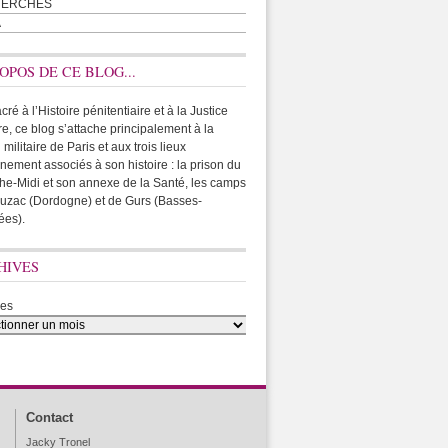
HERCHES
A
OPOS DE CE BLOG...
ré à l’Histoire pénitentiaire et à la Justice
ire, ce blog s’attache principalement à la
 militaire de Paris et aux trois lieux
rnement associés à son histoire : la prison du
he-Midi et son annexe de la Santé, les camps
uzac (Dordogne) et de Gurs (Basses-
ées).
HIVES
ves
Contact
Jacky Tronel