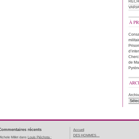
REC
VARI
À PR
Consac
milita
Prison
d’inte
Cherc
de Ma
Pyrén
ARC
Archi
Commentaires récents
Accueil
DES HOMMES…
ichele Millet
dans
Louis Piéchota :