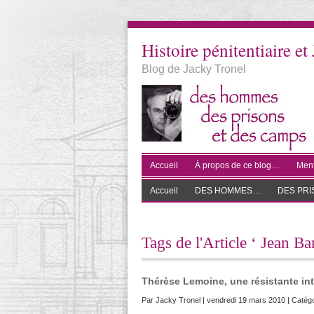
Histoire pénitentiaire et 
Blog de Jacky Tronel
Accueil
À propos de ce blog…
Ment
Accueil
DES HOMMES…
DES PR
Tags de l'Article ‘ Jean Ba
Thérèse Lemoine, une résistante int
Par
Jacky Tronel
| vendredi 19 mars 2010 | Catégo