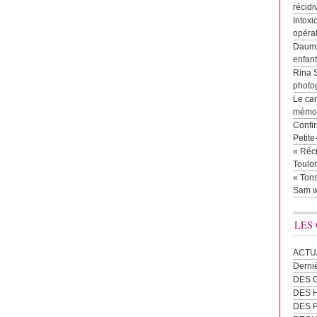
récidi
Intoxi
opéra
Daumie
enfan
Rina 
photog
Le cam
mémor
Confir
Petit
« Réci
Toulon
« Tons
Sam w
LES
ACTU
Derni
DES 
DES
DES 