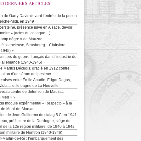
20 DERNIERS ARTICLES
-in de Garry Davis devant l’entrée de la prison
erche-Midi, en 1949
persteine, présence juive en Alsace, devoir
moire » (actes du colloque…)
Camp nègre » de Mauzac
ité silencieuse, Strasbourg – Clairvivre
-1945) »
onniers de guerre français dans l’industrie de
e allemande (1940-1945) »
e Marius Décugis, gracié en 1912 contre
ulation d’un sérum antipesteux
croisés entre Émile Abadie, Edgar Degas,
 Zola… et le bagne de La Nouvelle
uveau centre de détention de Mauzac :
b Med » ?
 du module expérimental « Respecto » à la
n de Mont-de-Marsan
sion de Jean Guillermo du stalag 5 C en 1941
eux, préfecture de la Dordogne, siège du
al de la 12e région militaire, de 1940 à 1942
son militaire de Nontron (1940-1946)
nt-Martin-de-Ré : l’embarquement des