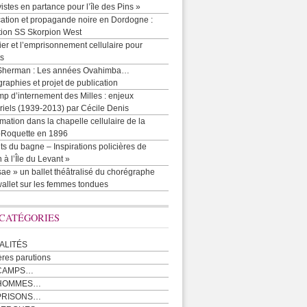
vistes en partance pour l’île des Pins »
cation et propagande noire en Dordogne :
tion SS Skorpion West
r et l’emprisonnement cellulaire pour
ts
Sherman : Les années Ovahimba…
raphies et projet de publication
p d’internement des Milles : enjeux
iels (1939-2013) par Cécile Denis
mation dans la chapelle cellulaire de la
e-Roquette en 1896
ts du bagne – Inspirations policières de
 à l’Île du Levant »
ae » un ballet théâtralisé du chorégraphe
allet sur les femmes tondues
 CATÉGORIES
ALITÉS
ères parutions
CAMPS…
 HOMMES…
PRISONS…