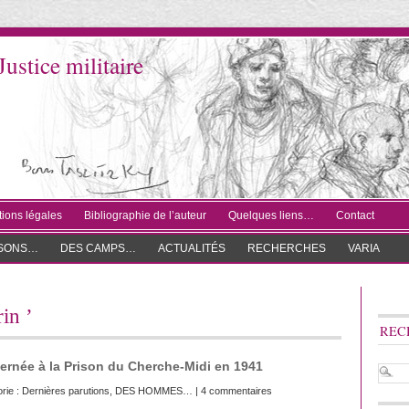
Justice militaire
ions légales
Bibliographie de l’auteur
Quelques liens…
Contact
ISONS…
DES CAMPS…
ACTUALITÉS
RECHERCHES
VARIA
rin ’
REC
ernée à la Prison du Cherche-Midi en 1941
rie :
Dernières parutions
,
DES HOMMES…
|
4 commentaires