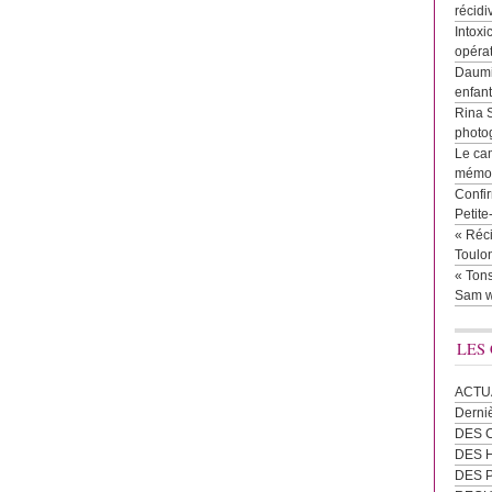
récidi
Intoxi
opéra
Daumie
enfan
Rina 
photog
Le cam
mémor
Confir
Petit
« Réci
Toulon
« Tons
Sam w
LES
ACTU
Derni
DES 
DES
DES 