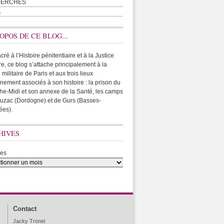
HERCHES
A
OPOS DE CE BLOG...
ré à l’Histoire pénitentiaire et à la Justice
ire, ce blog s’attache principalement à la
 militaire de Paris et aux trois lieux
rnement associés à son histoire : la prison du
he-Midi et son annexe de la Santé, les camps
uzac (Dordogne) et de Gurs (Basses-
ées).
HIVES
ves
Contact
Jacky Tronel