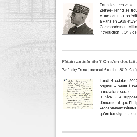
Parmi les archives du 
Zeltner-Héring se tr
« une contribution édif
à Paris en 1939 et 1940
Commandement Militaire
introduction… On y déco
Pétain antisémite ? On s’en doutait
Par
Jacky Tronel
| mercredi 6 octobre 2010 | Caté
Lundi 4 octobre 2010
original » relatif à l
annotations seraient d
la pâte ». À suppose
démontrerait que Philip
Probablement l’était-i
qu’en témoigne la lettr