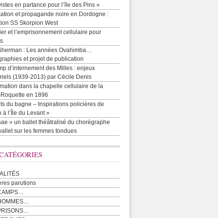
vistes en partance pour l’île des Pins »
cation et propagande noire en Dordogne :
tion SS Skorpion West
r et l’emprisonnement cellulaire pour
ts
Sherman : Les années Ovahimba…
raphies et projet de publication
p d’internement des Milles : enjeux
iels (1939-2013) par Cécile Denis
mation dans la chapelle cellulaire de la
e-Roquette en 1896
ts du bagne – Inspirations policières de
 à l’Île du Levant »
ae » un ballet théâtralisé du chorégraphe
allet sur les femmes tondues
 CATÉGORIES
ALITÉS
ères parutions
CAMPS…
 HOMMES…
PRISONS…