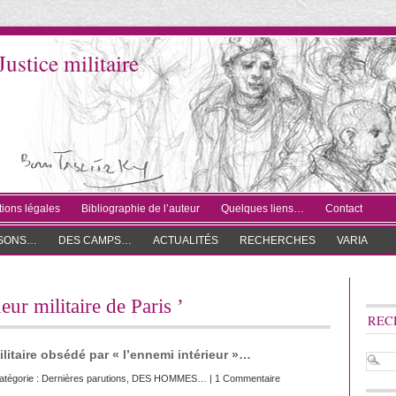
Justice militaire
ions légales
Bibliographie de l’auteur
Quelques liens…
Contact
ISONS…
DES CAMPS…
ACTUALITÉS
RECHERCHES
VARIA
eur militaire de Paris ’
REC
litaire obsédé par « l’ennemi intérieur »…
tégorie :
Dernières parutions
,
DES HOMMES…
|
1 Commentaire