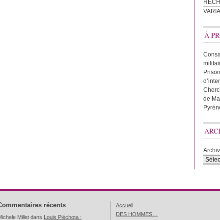
REC
VARI
À PR
Consac
milita
Prison
d’inte
Cherc
de Ma
Pyrén
ARC
Archi
Commentaires récents
Accueil
DES HOMMES…
ichele Millet
dans
Louis Piéchota :