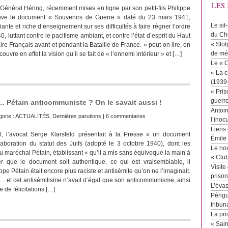
LES 
Général Héring, récemment mises en ligne par son petit-fils Philippe
ouve le document « Souvenirs de Guerre » daté du 23 mars 1941,
Le sit
iante et riche d’enseignement sur ses difficultés à faire régner l’ordre
du Ch
, luttant contre le pacifisme ambiant, et contre l’état d’esprit du Haut
« Stol
 Français avant et pendant la Bataille de France. » peut-on lire, en
de mé
uvre en effet la vision qu’il se fait de « l’ennemi intérieur » et […]
Le « 
« La c
(1939
« Pris
guerr
… Pétain anticommuniste ? On le savait aussi !
Antoin
gorie :
ACTUALITÉS
,
Dernières parutions
|
6 commentaires
l’inoc
Liens 
, l’avocat Serge Klarsfeld présentait à la Presse « un document
Émile
’élaboration du statut des Juifs (adopté le 3 octobre 1940), dont les
Le no
u maréchal Pétain, établissant « qu’il a mis sans équivoque la main à
« Clu
r que le document soit authentique, ce qui est vraisemblable, il
Visite
pe Pétain était encore plus raciste et antisémite qu’on ne l’imaginait.
priso
l… et cet antisémitisme n’avait d’égal que son anticommunisme, ainsi
L’éva
e de félicitations […]
Périgu
tribun
La pri
« Sai