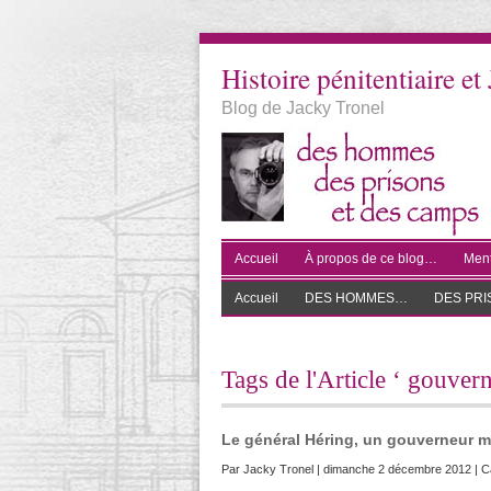
Histoire pénitentiaire et 
Blog de Jacky Tronel
Accueil
À propos de ce blog…
Ment
Accueil
DES HOMMES…
DES PR
Tags de l'Article ‘ gouvern
Le général Héring, un gouverneur mi
Par
Jacky Tronel
| dimanche 2 décembre 2012 | Ca