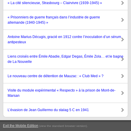
« La cité silencieuse, Strasbourg – Clairvivre (1939-1945) »
« Prisonniers de guerre français dans l’industrie de guerre
allemande (1940-1945) »
Antoine Marius Décugis, gracié en 1912 contre l’inoculation d’un sérum
antipesteux
Liens croisés entre Émile Abadie, Edgar Degas, Émile Zola… et le bagne
de La Nouvelle
Le nouveau centre de détention de Mauzac : « Club Med » ?
Visite du module expérimental « Respecto » à la prison de Mont-de-
Marsan
L’évasion de Jean Guillermo du stalag 5 C en 1941
Exit the Mobile Edition
.
(view the standard browser version)