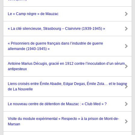
Le « Camp nègre » de Mauzac
« La cité silencieuse, Strasbourg – Clairvivre (1939-1945) »
« Prisonniers de guerre français dans l’industrie de guerre
allemande (1940-1945) »
Antoine Marius Décugis, gracié en 1912 contre l’inoculation d’un sérum
antipesteux
Liens croisés entre Émile Abadie, Edgar Degas, Émile Zola… et le bagne
de La Nouvelle
Le nouveau centre de détention de Mauzac : « Club Med » ?
Visite du module expérimental « Respecto » à la prison de Mont-de-
Marsan