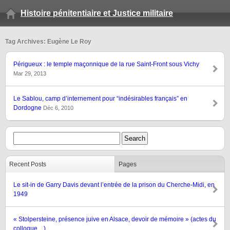
Histoire pénitentiaire et Justice militaire
Tag Archives: Eugène Le Roy
Périgueux : le temple maçonnique de la rue Saint-Front sous Vichy
Mar 29, 2013
Le Sablou, camp d’internement pour “indésirables français” en
Dordogne
Déc 6, 2010
Recent Posts
Pages
Le sit-in de Garry Davis devant l’entrée de la prison du Cherche-Midi, en
1949
« Stolpersteine, présence juive en Alsace, devoir de mémoire » (actes du
colloque…)