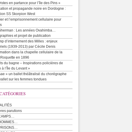
vistes en partance pour l’île des Pins »
cation et propagande noire en Dordogne :
tion SS Skorpion West
r et l’emprisonnement cellulaire pour
ts
Sherman : Les années Ovahimba…
raphies et projet de publication
p d’internement des Milles : enjeux
iels (1939-2013) par Cécile Denis
mation dans la chapelle cellulaire de la
e-Roquette en 1896
ts du bagne – Inspirations policières de
 à l’Île du Levant »
ae » un ballet théâtralisé du chorégraphe
allet sur les femmes tondues
 CATÉGORIES
ALITÉS
ères parutions
CAMPS…
 HOMMES…
PRISONS…