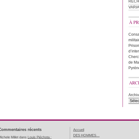
REC
VARI
À PR
Consac
milita
Prison
d’inte
Cherc
de Ma
Pyrén
ARC
Archi
Commentaires récents
Accueil
DES HOMMES…
ichele Millet
dans
Louis Piéchota :