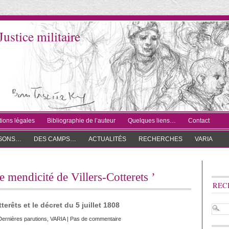
Justice militaire
ions légales
Bibliographie de l’auteur
Quelques liens…
Contact
ISONS…
DES CAMPS…
ACTUALITÉS
RECHERCHES
VARIA
e mendicité de Villers-Cotterets ’
REC
erêts et le décret du 5 juillet 1808
Dernières parutions
,
VARIA
|
Pas de commentaire