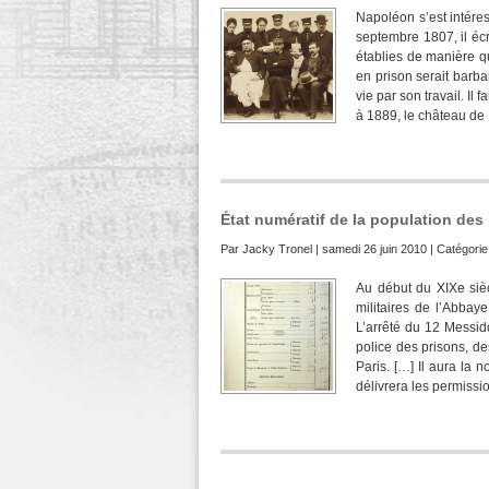
Napoléon s’est intére
septembre 1807, il écri
établies de manière qu
en prison serait barba
vie par son travail. I
à 1889, le château de
État numératif de la population des
Par
Jacky Tronel
| samedi 26 juin 2010 | Catégorie
Au début du XIXe sièc
militaires de l’Abbay
L’arrêté du 12 Messidor
police des prisons, des
Paris. […] Il aura la 
délivrera les permissi