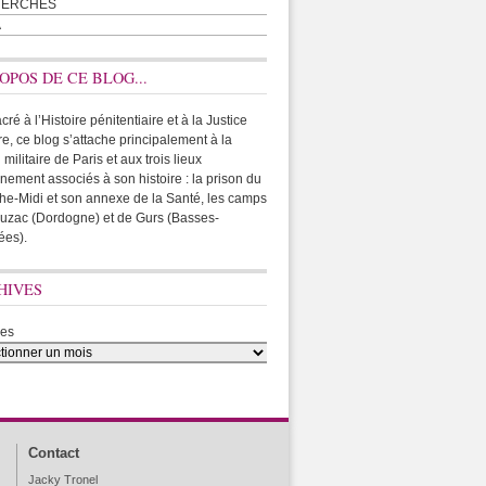
HERCHES
A
OPOS DE CE BLOG...
ré à l’Histoire pénitentiaire et à la Justice
ire, ce blog s’attache principalement à la
 militaire de Paris et aux trois lieux
rnement associés à son histoire : la prison du
he-Midi et son annexe de la Santé, les camps
uzac (Dordogne) et de Gurs (Basses-
ées).
HIVES
ves
Contact
Jacky Tronel