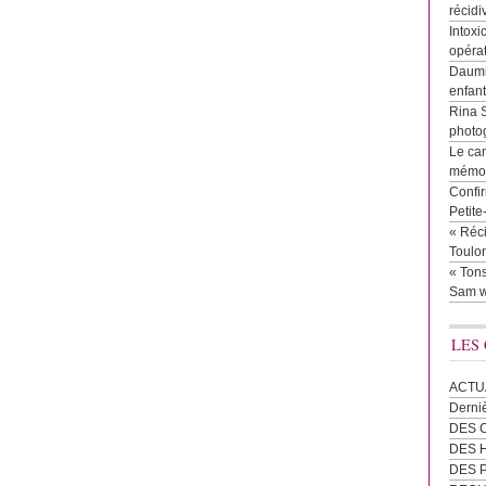
récidi
Intoxi
opéra
Daumie
enfan
Rina 
photog
Le cam
mémor
Confir
Petit
« Réci
Toulon
« Tons
Sam w
LES
ACTU
Derni
DES 
DES
DES 