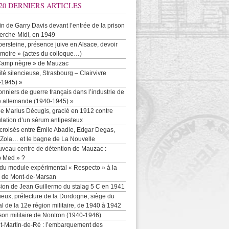
20 DERNIERS ARTICLES
-in de Garry Davis devant l’entrée de la prison
erche-Midi, en 1949
persteine, présence juive en Alsace, devoir
moire » (actes du colloque…)
Camp nègre » de Mauzac
ité silencieuse, Strasbourg – Clairvivre
-1945) »
onniers de guerre français dans l’industrie de
e allemande (1940-1945) »
e Marius Décugis, gracié en 1912 contre
ulation d’un sérum antipesteux
croisés entre Émile Abadie, Edgar Degas,
 Zola… et le bagne de La Nouvelle
uveau centre de détention de Mauzac :
b Med » ?
 du module expérimental « Respecto » à la
n de Mont-de-Marsan
sion de Jean Guillermo du stalag 5 C en 1941
eux, préfecture de la Dordogne, siège du
al de la 12e région militaire, de 1940 à 1942
son militaire de Nontron (1940-1946)
nt-Martin-de-Ré : l’embarquement des