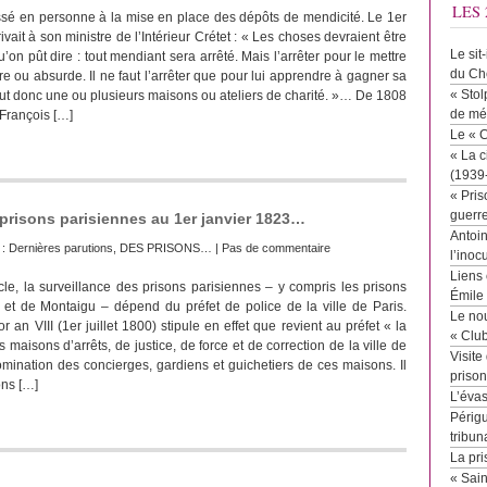
LES 
ssé en personne à la mise en place des dépôts de mendicité. Le 1er
vait à son ministre de l’Intérieur Crétet : « Les choses devraient être
Le sit
’on pût dire : tout mendiant sera arrêté. Mais l’arrêter pour le mettre
du Ch
re ou absurde. Il ne faut l’arrêter que pour lui apprendre à gagner sa
« Stol
l faut donc une ou plusieurs maisons ou ateliers de charité. »… De 1808
de mé
 François […]
Le « 
« La c
(1939
« Pris
guerr
 prisons parisiennes au 1er janvier 1823…
Antoin
 :
Dernières parutions
,
DES PRISONS…
|
Pas de commentaire
l’inoc
Liens 
le, la surveillance des prisons parisiennes – y compris les prisons
Émile
e et de Montaigu – dépend du préfet de police de la ville de Paris.
Le no
 an VIII (1er juillet 1800) stipule en effet que revient au préfet « la
« Clu
 maisons d’arrêts, de justice, de force et de correction de la ville de
Visite
nomination des concierges, gardiens et guichetiers de ces maisons. Il
priso
ons […]
L’éva
Périgu
tribun
La pri
« Sai