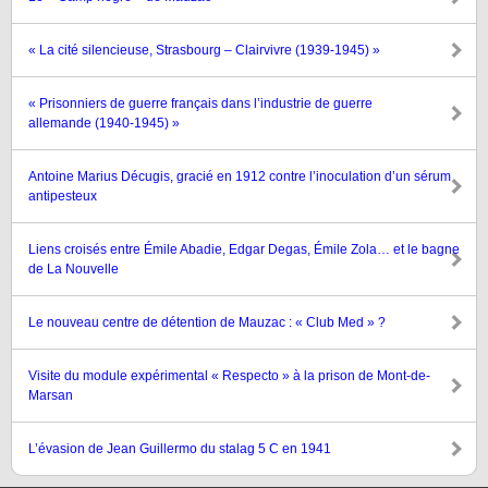
« La cité silencieuse, Strasbourg – Clairvivre (1939-1945) »
« Prisonniers de guerre français dans l’industrie de guerre
allemande (1940-1945) »
Antoine Marius Décugis, gracié en 1912 contre l’inoculation d’un sérum
antipesteux
Liens croisés entre Émile Abadie, Edgar Degas, Émile Zola… et le bagne
de La Nouvelle
Le nouveau centre de détention de Mauzac : « Club Med » ?
Visite du module expérimental « Respecto » à la prison de Mont-de-
Marsan
L’évasion de Jean Guillermo du stalag 5 C en 1941