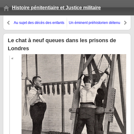
Histoire pénitentiaire et Justice militaire
Au sujet des décès des enfants
Un éminent préhistorien détenu
de la colonie agricole et
au « camp de Mauzac » : André
pénitentiaire de Mettray en
Cheynier
Touraine
Le chat à neuf queues dans les prisons de
Londres
«