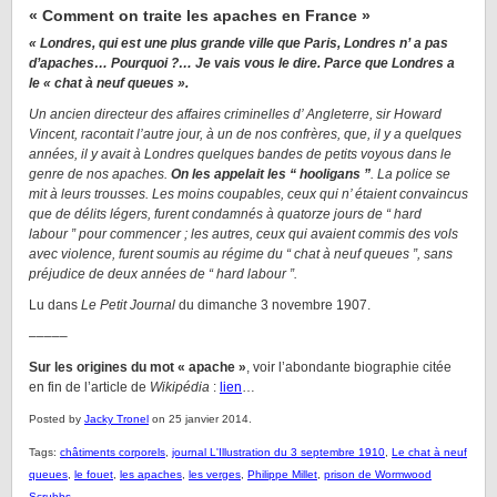
« Comment on traite les apaches en France »
« Londres, qui est une plus grande ville que Paris, Londres n’ a pas
d’apaches… Pourquoi ?… Je vais vous le dire. Parce que Londres a
le « chat à neuf queues ».
Un ancien directeur des affaires criminelles d’ Angleterre, sir Howard
Vincent, racontait l’autre jour, à un de nos confrères, que, il y a quelques
années, il y avait à Londres quelques bandes de petits voyous dans le
genre de nos apaches.
On les appelait les “ hooligans ”
. La police se
mit à leurs trousses. Les moins coupables, ceux qui n’ étaient convaincus
que de délits légers, furent condamnés à quatorze jours de “ hard
labour ” pour commencer ; les autres, ceux qui avaient commis des vols
avec violence, furent soumis au régime du “ chat à neuf queues ”, sans
préjudice de deux années de “ hard labour ”.
Lu dans
Le Petit Journal
du dimanche 3 novembre 1907.
–––––
Sur les origines du mot « apache »
, voir l’abondante biographie citée
en fin de l’article de
Wikipédia
:
lien
…
Posted by
Jacky Tronel
on 25 janvier 2014.
Tags:
châtiments corporels
,
journal L'Illustration du 3 septembre 1910
,
Le chat à neuf
queues
,
le fouet
,
les apaches
,
les verges
,
Philippe Millet
,
prison de Wormwood
Scrubbs