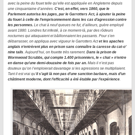
avec la peine du fouet telle qu’elle est appliquée en Angleterre depuis
une cinquantaine d’années.
C’est, en effet, vers 1860, que le
Parlement autorisa les juges, par le Garrotters Act, à ajouter la peine
du fouet à celle de l’emprisonnement dans les cas d’agression contre
les personnes.
Le chat à neuf queues ne fut, d’ailleurs, guère employé
avant 1880. Londres fut infesté, à ce moment-là, par des rôdeurs
nocturnes qui attaquaient et bâillonnaient les passants. Pour s’en
débarrasser, on appliqua avec vigueur le Garrotters Act
et les apaches
anglais n’entrèrent plus en prison sans connaître la caresse du cat-o’
nine tails
. Aujourd’hui, on fouette très rarement.
Dans la prison de
Wormwood Scrubbs, qui compte 1.400 prisonniers, le « chat » n’entre
en danse qu’une demi-douzaine de fois par an.
Mais il n’est pas
douteux qu’on l’emploierait davantage si les agressions se multipliaient.
Tant il est vrai qu’
il s’agit là non pas d’une sanction barbare, mais d’un
châtiment moderne, dont l’efficacité a été établie par l’expérience
.