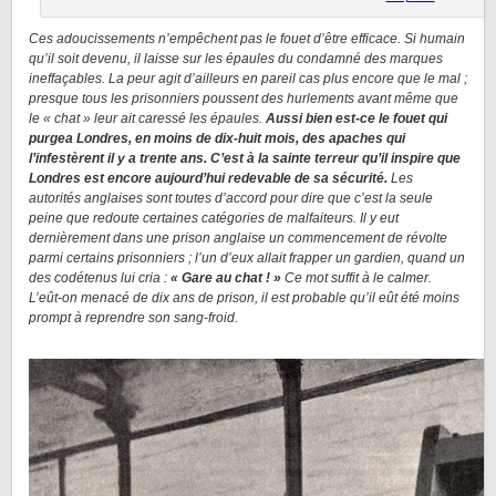
Ces adoucissements n’empêchent pas le fouet d’être efficace. Si humain
qu’il soit devenu, il laisse sur les épaules du condamné des marques
ineffaçables. La peur agit d’ailleurs en pareil cas plus encore que le mal ;
presque tous les prisonniers poussent des hurlements avant même que
le « chat » leur ait caressé les épaules.
Aussi bien est-ce le fouet qui
purgea Londres, en moins de dix-huit mois, des apaches qui
l’infestèrent il y a trente ans. C’est à la sainte terreur qu’il inspire que
Londres est encore aujourd’hui redevable de sa sécurité.
Les
autorités anglaises sont toutes d’accord pour dire que c’est la seule
peine que redoute certaines catégories de malfaiteurs. Il y eut
dernièrement dans une prison anglaise un commencement de révolte
parmi certains prisonniers ; l’un d’eux allait frapper un gardien, quand un
des codétenus lui cria :
« Gare au chat ! »
Ce mot suffit à le calmer.
L’eût-on menacé de dix ans de prison, il est probable qu’il eût été moins
prompt à reprendre son sang-froid.