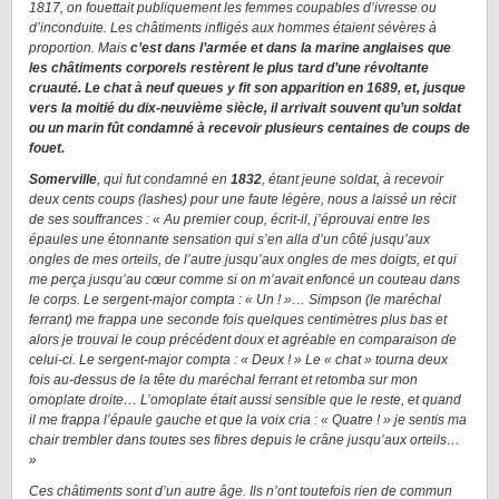
1817, on fouettait publiquement les femmes coupables d’ivresse ou
d’inconduite. Les châtiments infligés aux hommes étaient sévères à
proportion. Mais
c’est dans l’armée et dans la marine anglaises que
les châtiments corporels restèrent le plus tard d’une révoltante
cruauté. Le chat à neuf queues y fit son apparition en 1689, et, jusque
vers la moitié du dix-neuvième siècle, il arrivait souvent qu’un soldat
ou un marin fût condamné à recevoir plusieurs centaines de coups de
fouet.
Somerville
, qui fut condamné en
1832
, étant jeune soldat, à recevoir
deux cents coups (lashes) pour une faute légère, nous a laissé un récit
de ses souffrances : « Au premier coup, écrit-il, j’éprouvai entre les
épaules une étonnante sensation qui s’en alla d’un côté jusqu’aux
ongles de mes orteils, de l’autre jusqu’aux ongles de mes doigts, et qui
me perça jusqu’au cœur comme si on m’avait enfoncé un couteau dans
le corps. Le sergent-major compta : « Un ! »… Simpson (le maréchal
ferrant) me frappa une seconde fois quelques centimètres plus bas et
alors je trouvai le coup précédent doux et agréable en comparaison de
celui-ci. Le sergent-major compta : « Deux ! » Le « chat » tourna deux
fois au-dessus de la tête du maréchal ferrant et retomba sur mon
omoplate droite… L’omoplate était aussi sensible que le reste, et quand
il me frappa l’épaule gauche et que la voix cria : « Quatre ! » je sentis ma
chair trembler dans toutes ses fibres depuis le crâne jusqu’aux orteils…
»
Ces châtiments sont d’un autre âge. Ils n’ont toutefois rien de commun