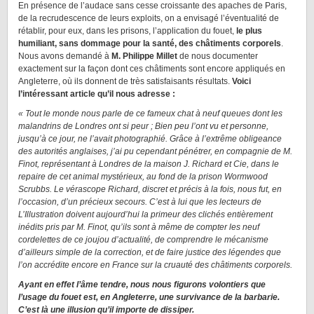
En présence de l’audace sans cesse croissante des apaches de Paris,
de la recrudescence de leurs exploits, on a envisagé l’éventualité de
rétablir, pour eux, dans les prisons, l’application du fouet,
le plus
humiliant, sans dommage pour la santé, des châtiments corporels
.
Nous avons demandé à
M. Philippe Millet
de nous documenter
exactement sur la façon dont ces châtiments sont encore appliqués en
Angleterre, où ils donnent de très satisfaisants résultats.
Voici
l’intéressant article qu’il nous adresse :
« Tout le monde nous parle de ce fameux chat à neuf queues dont les
malandrins de Londres ont si peur ; Bien peu l’ont vu et personne,
jusqu’à ce jour, ne l’avait photographié. Grâce à l’extrême obligeance
des autorités anglaises, j’ai pu cependant pénétrer, en compagnie de M.
Finot, représentant à Londres de la maison J. Richard et Cie, dans le
repaire de cet animal mystérieux, au fond de la prison Wormwood
Scrubbs. Le vérascope Richard, discret et précis à la fois, nous fut, en
l’occasion, d’un précieux secours. C’est à lui que les lecteurs de
L’Illustration doivent aujourd’hui la primeur des clichés entièrement
inédits pris par M. Finot, qu’ils sont à même de compter les neuf
cordelettes de ce joujou d’actualité, de comprendre le mécanisme
d’ailleurs simple de la correction, et de faire justice des légendes que
l’on accrédite encore en France sur la cruauté des châtiments corporels.
Ayant en effet l’âme tendre, nous nous figurons volontiers que
l’usage du fouet est, en Angleterre, une survivance de la barbarie.
C’est là une illusion qu’il importe de dissiper.