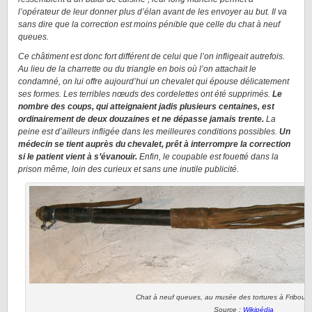
l’opérateur de leur donner plus d’élan avant de les envoyer au but. Il va
sans dire que la correction est moins pénible que celle du chat à neuf
queues.
Ce châtiment est donc fort différent de celui que l’on infligeait autrefois.
Au lieu de la charrette ou du triangle en bois où l’on attachait le
condamné, on lui offre aujourd’hui un chevalet qui épouse délicatement
ses formes. Les terribles nœuds des cordelettes ont été supprimés.
Le
nombre des coups, qui atteignaient jadis plusieurs centaines, est
ordinairement de deux douzaines et ne dépasse jamais trente.
La
peine est d’ailleurs infligée dans les meilleures conditions possibles.
Un
médecin se tient auprès du chevalet, prêt à interrompre la correction
si le patient vient à s’évanouir.
Enfin, le coupable est fouetté dans la
prison même, loin des curieux et sans une inutile publicité.
Chat à neuf queues, au musée des tortures à Fribourg
Source :
Wikipédia