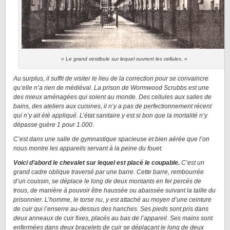
« Le grand vestibule sur lequel ouvrent les cellules. »
Au surplus, il suffit de visiter le lieu de la correction pour se convaincre
qu’elle n’a rien de médiéval. La prison de Wormwood Scrubbs est une
des mieux aménagées qui soient au monde. Des cellules aux salles de
bains, des ateliers aux cuisines, il n’y a pas de perfectionnement récent
qui n’y ait été appliqué. L’état sanitaire y est si bon que la mortalité n’y
dépasse guère 1 pour 1.000.
C’est dans une salle de gymnastique spacieuse et bien aérée que l’on
nous montre les appareils servant à la peine du fouet.
Voici d’abord le chevalet sur lequel est placé le coupable.
C’est un
grand cadre oblique traversé par une barre. Cette barre, rembourrée
d’un coussin, se déplace le long de deux montants en fer percés de
trous, de manière à pouvoir être haussée ou abaissée suivant la taille du
prisonnier. L’homme, le torse nu, y est attaché au moyen d’une ceinture
de cuir qui l’enserre au-dessus des hanches. Ses pieds sont pris dans
deux anneaux de cuir fixes, placés au bas de l’appareil. Ses mains sont
enfermées dans deux bracelets de cuir se déplaçant le long de deux