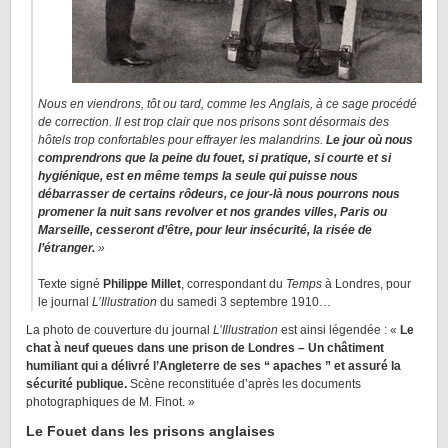
Nous en viendrons, tôt ou tard, comme les Anglais, à ce sage procédé
de correction. Il est trop clair que nos prisons sont désormais des
hôtels trop confortables pour effrayer les malandrins.
Le jour où nous
comprendrons que la peine du fouet, si pratique, si courte et si
hygiénique, est en même temps la seule qui puisse nous
débarrasser de certains rôdeurs, ce jour-là nous pourrons nous
promener la nuit sans revolver et nos grandes villes, Paris ou
Marseille, cesseront d’être, pour leur insécurité, la risée de
l’étranger.
»
Texte signé
Philippe Millet
, correspondant du
Temps
à Londres, pour
le journal
L’Illustration
du samedi 3 septembre 1910…
La photo de couverture du journal
L’Illustration
est ainsi légendée : «
Le
chat à neuf queues dans une prison de Londres – Un châtiment
humiliant qui a délivré l’Angleterre de ses “ apaches ” et assuré la
sécurité publique.
Scène reconstituée d’après les documents
photographiques de M. Finot. »
Le Fouet dans les prisons anglaises