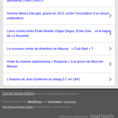
allemande (1940-1945) »
Antoine Marius Décugis, gracié en 1912 contre l’inoculation d’un sérum
antipesteux
Liens croisés entre Émile Abadie, Edgar Degas, Émile Zola… et le bagne
de La Nouvelle
Le nouveau centre de détention de Mauzac : « Club Med » ?
Visite du module expérimental « Respecto » à la prison de Mont-de-
Marsan
L’évasion de Jean Guillermo du stalag 5 C en 1941
Exit the Mobile Edition
.
(view the standard browser version)
Proudly powered by
WordPress
and
Carrington
.
Connexion
WordPress Mobile Edition
available from Crowd Favorite.