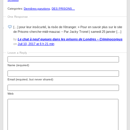
Categories:
Dernières parutions
,
DES PRISONS…
One Response
[…] pour leur insécurité, la risée de l’étranger. » Pour en savoir plus sur le site
de Prisons-cherche-midi-mauzac – Par Jacky Tronel | samedi 25 janvier […]
by
Le chat à neuf queues dans les prisons de Londres – Criminocorpus
on
Juil 10, 2017 at 6 h 21 min
Leave a Reply
Name (required)
Email (required, but never shared)
Web