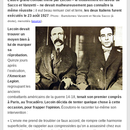
L’autre grand combat mené par Lecoin – le mouvement en faveur de
Sacco et Vanzetti – ne devait malheureusement pas connaître la
même réussite :
il eut beau remuer ciel et terre,
les deux Italiens furent
exécutés le 23 août 1927
.
Photo : Bartolomeo Vanzetti et Nicola Sacco (à
droite), menottés (
source
).
Lecoin devait
trouver un
moyen bien à
lui de marquer
sa
réprobation.
Quinze jours
après
l’exécution,
l’American
Legion
,
regroupant les
anciens
combattants américains de la guerre 14-18,
tenait son premier congrès
à Paris, au Trocadéro. Lecoin décida de tenter quelque chose à cette
occasion, pour frapper l’opinion.
Écoutons-le raconter lui-même son
intervention :
« L’envie me prend de troubler ce faux accord, de rompre cette harmonie
superficielle, de rappeler aux congressistes qu’on a assassiné chez eux