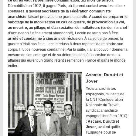
ce qui lui vaut sa première condamnation. Six mois de prison.
Démobilisé en 1912, il gagne Paris, où il prend contact avec les milieux
libertaires. Il devient
secrétaire de la Fédération communiste
anarchiste
, faisant preuve d’une grande activité.
Accusé de préparer le
sabotage de la mobilisation en cas de guerre, de provocation au vol,
au meurtre, au pillage, et d’association de malfaiteurs
(ce dernier chef
d’accusation fut finalement abandonné), Lecoin ne tarda pas à être
arrêté et condamné à cinq ans de réclusion
. À sa sortie de prison, la
guerre n’était pas finie. Lecoin refusa à deux reprises de rejoindre son
corps. Il fut de nouveau condamné. Par la suite, il allait pouvoir donner la
mesure de son courage et de sa détermination, à l’occasion de deux
affaires qui eurent un grand retentissement en France et dans le monde
entier.
Ascaso, Durutti et
Jover
Trois anarchistes
espagnols
, militants de
la CNT [Confédération
Nationale du Travail,
syndicat anarchiste
espagnol fondé en 1910]
:
Ascaso, Durutti et
Jover
, avaient quitté
l’Espagne pour se