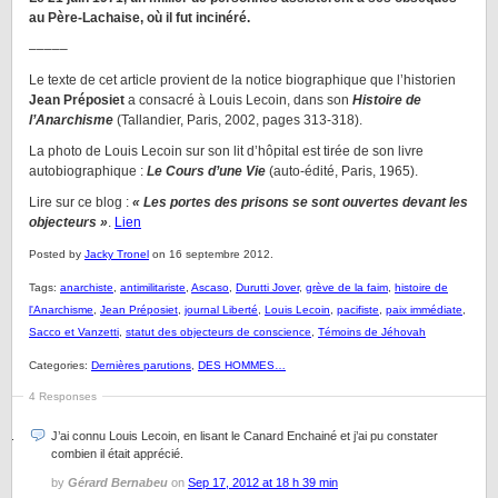
au Père-Lachaise, où il fut incinéré.
–––––
Le texte de cet article provient de la notice biographique que l’historien
Jean Préposiet
a consacré à Louis Lecoin, dans son
Histoire de
l’Anarchisme
(Tallandier, Paris, 2002, pages 313-318).
La photo de Louis Lecoin sur son lit d’hôpital est tirée de son livre
autobiographique :
Le Cours d’une Vie
(auto-édité, Paris, 1965).
Lire sur ce blog :
« Les portes des prisons se sont ouvertes devant les
objecteurs »
.
Lien
Posted by
Jacky Tronel
on 16 septembre 2012.
Tags:
anarchiste
,
antimilitariste
,
Ascaso
,
Durutti Jover
,
grève de la faim
,
histoire de
l'Anarchisme
,
Jean Préposiet
,
journal Liberté
,
Louis Lecoin
,
pacifiste
,
paix immédiate
,
Sacco et Vanzetti
,
statut des objecteurs de conscience
,
Témoins de Jéhovah
Categories:
Dernières parutions
,
DES HOMMES…
4 Responses
J’ai connu Louis Lecoin, en lisant le Canard Enchainé et j’ai pu constater
combien il était apprécié.
by
Gérard Bernabeu
on
Sep 17, 2012 at 18 h 39 min