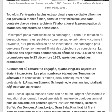
Louis Lecoin dans son bureau en juillet 1965. Source :
Le Cours d’une Vie
(auto-
édité, Paris, 1965).
Toutefois,
l’entreprise la plus extraordinaire que ce diable d’homme
est parvenu à mener à bien, dans un effort héroïque, est sans
conteste d’avoir réussi à obtenir l’élaboration et la promulgation du
statut des objecteurs de conscience.
Désemparé par la mort subite de sa compagne, il connut la tentation du
désespoir. Aussi, c’est peut-être
« pour se sauver lui-même »
, comme il
l’avouera, qu’il prit la décision de se lancer dans une campagne pour
que cesse l’emprisonnement illimité des objecteurs de conscience.
La
défense des objecteurs commença au début de 1957. La loi ne sera
promulguée que le 23 décembre 1963, après des péripéties
dramatiques.
Au moment où l’affaire fut engagée, quatre-vingt-dix objecteurs
étaient incarcérés. Les plus nombreux étaient des Témoins de
Jéhovah.
On comptait deux athées, deux catholiques et deux
protestants.
L’Alsacien Edmond Schaguéné, le plus ancien, totalisait
déjà neuf ans de prison !
Louis Lecoin liquida tous ses biens afin de réunir l’argent nécessaire à la
fondation d’un journal. Il reçut une aide financière de quelques amis et
plus de soixante-dix peintres
(parmi lesquels
Vlaminck, Bernard
Buffet, Van Dongen, Atlan, Lorjou, Grau Sala, Kischka
)
lui firent