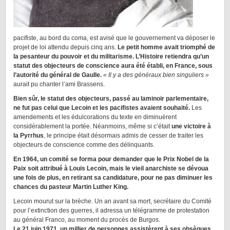
pacifiste, au bord du coma, est avisé que le gouvernement va déposer le
projet de loi attendu depuis cinq ans.
Le petit homme avait triomphé de
la pesanteur du pouvoir et du militarisme. L’Histoire retiendra qu’un
statut des objecteurs de conscience aura été établi, en France, sous
l’autorité du général de Gaulle.
« Il y a des généraux bien singuliers »
aurait pu chanter l’ami Brassens.
Bien sûr, le statut des objecteurs, passé au laminoir parlementaire,
ne fut pas celui que Lecoin et les pacifistes avaient souhaité.
Les
amendements et les édulcorations du texte en diminuèrent
considérablement la portée. Néanmoins, même si c’était
une victoire à
la Pyrrhus
, le principe était désormais admis de cesser de traiter les
objecteurs de conscience comme des délinquants.
En 1964, un comité se forma pour demander que le Prix Nobel de la
Paix soit attribué à Louis Lecoin, mais le vieil anarchiste se dévoua
une fois de plus, en retirant sa candidature, pour ne pas diminuer les
chances du pasteur Martin Luther King.
Lecoin mourut sur la brèche. Un an avant sa mort, secrétaire du Comité
pour l’extinction des guerres, il adressa un télégramme de protestation
au général Franco, au moment du procès de Burgos.
Le 21 juin 1971, un millier de personnes assistèrent à ses obsèques