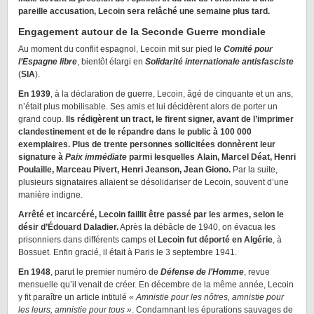
pareille accusation, Lecoin sera relâché une semaine plus tard.
Engagement autour de la Seconde Guerre mondiale
Au moment du conflit espagnol, Lecoin mit sur pied le
Comité pour
l’Espagne libre
, bientôt élargi en
Solidarité internationale antisfasciste
(
SIA
).
En 1939
, à la déclaration de guerre, Lecoin, âgé de cinquante et un ans,
n’était plus mobilisable. Ses amis et lui décidèrent alors de porter un
grand coup.
Ils rédigèrent un tract, le firent signer, avant de l’imprimer
clandestinement et de le répandre dans le public à 100 000
exemplaires. Plus de trente personnes sollicitées donnèrent leur
signature à
Paix immédiate
parmi lesquelles Alain, Marcel Déat, Henri
Poulaille, Marceau Pivert, Henri Jeanson, Jean Giono.
Par la suite,
plusieurs signataires allaient se désolidariser de Lecoin, souvent d’une
manière indigne.
Arrêté et incarcéré, Lecoin faillit être passé par les armes, selon le
désir d’Édouard Daladier.
Après la débâcle de 1940, on évacua les
prisonniers dans différents camps et
Lecoin fut déporté en Algérie
, à
Bossuet. Enfin gracié, il était à Paris le 3 septembre 1941.
En 1948
, parut le premier numéro de
Défense de l’Homme
, revue
mensuelle qu’il venait de créer. En décembre de la même année, Lecoin
y fit paraître un article intitulé
« Amnistie pour les nôtres, amnistie pour
les leurs, amnistie pour tous »
. Condamnant les épurations sauvages de