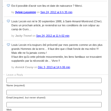
Est il possible d’avoir son lieu et date de naissance ? Merci.
by
Sylvie Lecointre
on
Sep 24, 2012 at 6 h 35 min
Louis Lecoin est né le 30 septembre 1888, à Saint-Amand-Montrond (Cher).
Dans un prochain article, je reviendrai sur les conditions de son séjour au
camp de Gurs…
by
Jacky Tronel
on
Sep 24, 2012 at 11 h 02 min
Louis Lecoin m’a toujours été présenté par mes parents comme un des plus
grands Hommes de la terre… Il faut dire que c’était l’oncle de ma mère !!!
Mais elle ne l’a jamais connu !
Il faut dire qu’à cette période mouvementée, les liens familiaux se trouvaient
supplantés par la nécessité de… Vivre !!
by
Annick Cousy
on
Déc 3, 2013 at 14 h 06 min
Leave a Reply
Name (required)
Email (required, but never shared)
Web