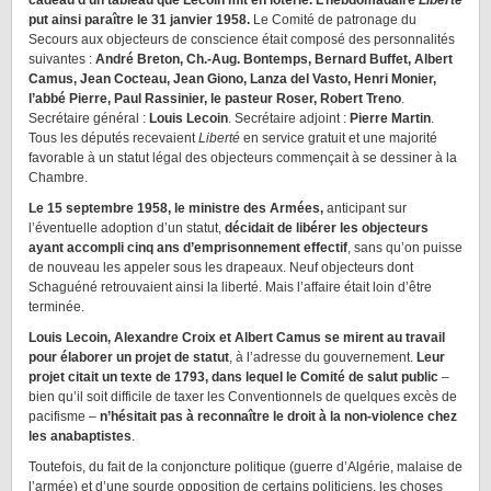
cadeau d’un tableau que Lecoin mit en loterie. L’hebdomadaire
Liberté
put ainsi paraître le 31 janvier 1958.
Le Comité de patronage du
Secours aux objecteurs de conscience était composé des personnalités
suivantes :
André Breton, Ch.-Aug. Bontemps, Bernard Buffet, Albert
Camus, Jean Cocteau, Jean Giono, Lanza del Vasto, Henri Monier,
l’abbé Pierre, Paul Rassinier, le pasteur Roser, Robert Treno
.
Secrétaire général :
Louis Lecoin
. Secrétaire adjoint :
Pierre Martin
.
Tous les députés recevaient
Liberté
en service gratuit et une majorité
favorable à un statut légal des objecteurs commençait à se dessiner à la
Chambre.
Le 15 septembre 1958, le ministre des Armées,
anticipant sur
l’éventuelle adoption d’un statut,
décidait de libérer les objecteurs
ayant accompli cinq ans d’emprisonnement effectif
, sans qu’on puisse
de nouveau les appeler sous les drapeaux. Neuf objecteurs dont
Schaguéné retrouvaient ainsi la liberté. Mais l’affaire était loin d’être
terminée.
Louis Lecoin, Alexandre Croix et Albert Camus se mirent au travail
pour élaborer un projet de statut
, à l’adresse du gouvernement.
Leur
projet citait un texte de 1793, dans lequel le Comité de salut public
–
bien qu’il soit difficile de taxer les Conventionnels de quelques excès de
pacifisme –
n’hésitait pas à reconnaître le droit à la non-violence chez
les anabaptistes
.
Toutefois, du fait de la conjoncture politique (guerre d’Algérie, malaise de
l’armée) et d’une sourde opposition de certains politiciens, les choses