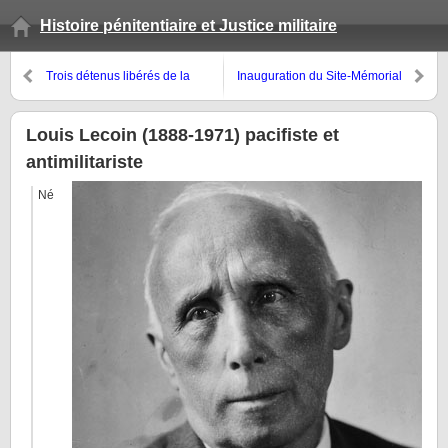
Histoire pénitentiaire et Justice militaire
Trois détenus libérés de la
Inauguration du Site-Mémorial
prison militaire de Mauzac
du Camp des Milles, Aix-en-
attendaient leur train respectif…
Provence, le 10 septembre 2012
Louis Lecoin (1888-1971) pacifiste et
antimilitariste
Né