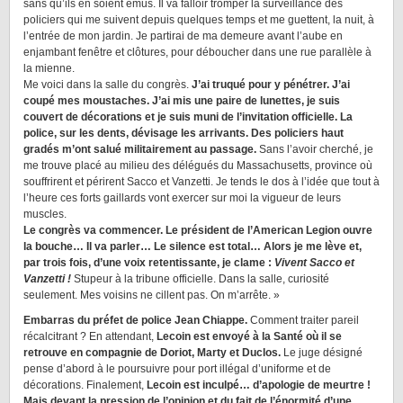
sans qu’ils en soient émus. Il va falloir tromper la surveillance des
policiers qui me suivent depuis quelques temps et me guettent, la nuit, à
l’entrée de mon jardin. Je partirai de ma demeure avant l’aube en
enjambant fenêtre et clôtures, pour déboucher dans une rue parallèle à
la mienne.
Me voici dans la salle du congrès.
J’ai truqué pour y pénétrer. J’ai
coupé mes moustaches. J’ai mis une paire de lunettes, je suis
couvert de décorations et je suis muni de l’invitation officielle. La
police, sur les dents, dévisage les arrivants. Des policiers haut
gradés m’ont salué militairement au passage.
Sans l’avoir cherché, je
me trouve placé au milieu des délégués du Massachusetts, province où
souffrirent et périrent Sacco et Vanzetti. Je tends le dos à l’idée que tout à
l’heure ces forts gaillards vont exercer sur moi la vigueur de leurs
muscles.
Le congrès va commencer. Le président de l’American Legion ouvre
la bouche… Il va parler… Le silence est total… Alors je me lève et,
par trois fois, d’une voix retentissante, je clame :
Vivent Sacco et
Vanzetti !
Stupeur à la tribune officielle. Dans la salle, curiosité
seulement. Mes voisins ne cillent pas. On m’arrête. »
Embarras du préfet de police Jean Chiappe.
Comment traiter pareil
récalcitrant ? En attendant,
Lecoin est envoyé à la Santé où il se
retrouve en compagnie de Doriot, Marty et Duclos.
Le juge désigné
pense d’abord à le poursuivre pour port illégal d’uniforme et de
décorations. Finalement,
Lecoin est inculpé… d’apologie de meurtre !
Mais devant la pression de l’opinion et du fait de l’énormité d’une