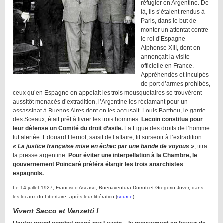
réfugier en Argentine. De
là, ils s’étaient rendus à
Paris, dans le but de
monter un attentat contre
le roi d’Espagne
Alphonse XIII, dont on
annonçait la visite
officielle en France.
Appréhendés et inculpés
de port d’armes prohibés,
ceux qu’en Espagne on appelait les trois mousquetaires se trouvèrent
aussitôt menacés d’extradition, l’Argentine les réclamant pour un
assassinat à Buenos Aires dont on les accusait. Louis Barthou, le garde
des Sceaux, était prêt à livrer les trois hommes.
Lecoin constitua pour
leur défense un Comité du droit d’asile.
La Ligue des droits de l’homme
fut alertée. Edouard Herriot, saisit de l’affaire, fit surseoir à l’extradition.
« La justice française mise en échec par une bande de voyous »
, titra
la presse argentine.
Pour éviter une interpellation à la Chambre, le
gouvernement Poincaré préféra élargir les trois anarchistes
espagnols.
Le 14 juillet 1927, Francisco Ascaso, Buenaventura Durruti et Gregorio Jover, dans
les locaux du Libertaire, après leur libération (
source
).
Vivent Sacco et Vanzetti !