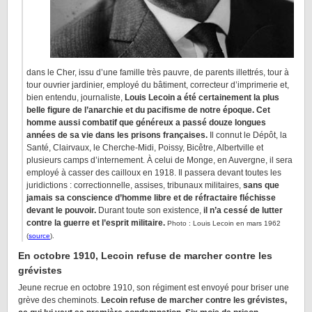
dans le Cher, issu d’une famille très pauvre, de parents illettrés, tour à
tour ouvrier jardinier, employé du bâtiment, correcteur d’imprimerie et,
bien entendu, journaliste,
Louis Lecoin a été certainement la plus
belle figure de l’anarchie et du pacifisme de notre époque. Cet
homme aussi combatif que généreux a passé douze longues
années de sa vie dans les prisons françaises.
Il connut le Dépôt, la
Santé, Clairvaux, le Cherche-Midi, Poissy, Bicêtre, Albertville et
plusieurs camps d’internement. À celui de Monge, en Auvergne, il sera
employé à casser des cailloux en 1918. Il passera devant toutes les
juridictions : correctionnelle, assises, tribunaux militaires,
sans que
jamais sa conscience d’homme libre et de réfractaire fléchisse
devant le pouvoir.
Durant toute son existence,
il n’a cessé de lutter
contre la guerre et l’esprit militaire.
Photo : Louis Lecoin en mars 1962
(
source
).
En octobre 1910, Lecoin refuse de marcher contre les
grévistes
Jeune recrue en octobre 1910, son régiment est envoyé pour briser une
grève des cheminots.
Lecoin refuse de marcher contre les grévistes,