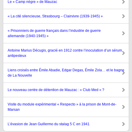
Le « Camp nègre » de Mauzac
« La cité silencieuse, Strasbourg – Clairvivre (1939-1945) »
« Prisonniers de guerre français dans l’industrie de guerre
allemande (1940-1945) »
Antoine Marius Décugis, gracié en 1912 contre l’inoculation d’un sérum
antipesteux
Liens croisés entre Émile Abadie, Edgar Degas, Émile Zola… et le bagne
de La Nouvelle
Le nouveau centre de détention de Mauzac : « Club Med » ?
Visite du module expérimental « Respecto » à la prison de Mont-de-
Marsan
L’évasion de Jean Guillermo du stalag 5 C en 1941